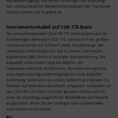
Signalübertragung, die bereits unzählige User überzeugt
hat. Unterschiedliche Steckerkonstruktionen der Top-Marke
Neutrik runden das Angebot ab.
Instrumentenkabel auf CGK-175-Basis
Das Instrumentenkabel CSI 6 PR-175 Silent basiert auf der
hochwertigen Meterware CGK 175, die durch ihren großen
Leiterquerschnitt von 0,75mm² (AWG 19) überzeugt. Der
Leiterquerschnitt ergibt sich aus 42 feinen, hochreinen
Kupferlitzen (Ø0,15mm) in koaxialer Aderanordnung. Die
Kapazität (Leiter/Leiter) liegt bei 88pF/m, der
Leiterwiderstand bei 25.5Ohm/km. Für eine störungsfreie
und ungetrübte Signalübertragung wird eine doppelte
Schirmung, bestehend aus einem Geflecht aus blanken Cu-
Drähten auf leitendem Kunststoff, eingesetzt. Außerdem ist
das CSI 6 PR-175 Silent mit einer geraden Klinke und mit
einer als silentPlug ausgeführten Winkelklinke von Neutrik
ausgestattet. Beide Stecker verfügen über Goldkontakte
zum Schutz vor Korrosion.