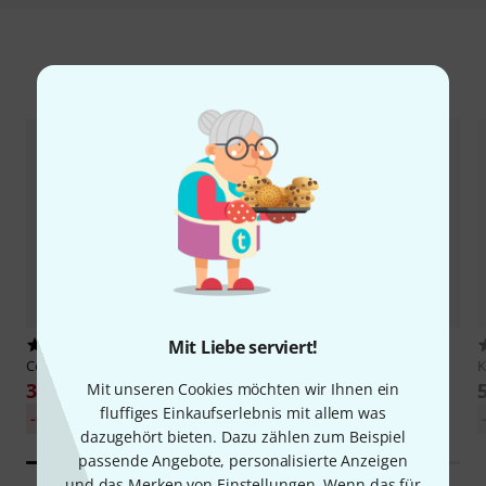
Zubehör & passende Artikel
Mit Liebe serviert!
725
5293
Cordial
CSI-3-RP-Silent
Thomann
NT 0910 AC/PSA
31 €
10,90 €
Mit unseren Cookies möchten wir Ihnen ein
fluffiges Einkaufserlebnis mit allem was
-6%
30-Tage-Bestpreis: 33 €
dazugehört bieten. Dazu zählen zum Beispiel
passende Angebote, personalisierte Anzeigen
und das Merken von Einstellungen. Wenn das für