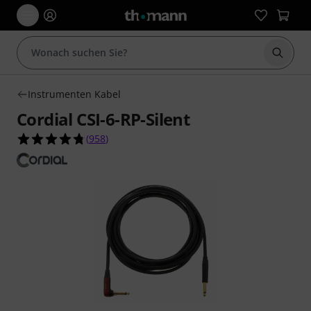
Suche 
Instrumenten Kabel
Cordial CSI-6-RP-Silent
4.8 von 5 Sternen aus 958 Kundenbewertungen
(
958
)