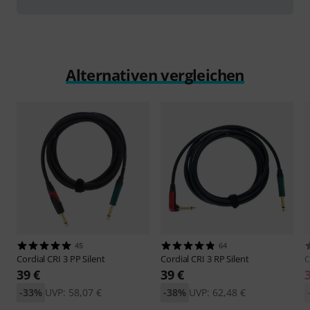
Alternativen vergleichen
45
64
Cordial
CRI 3 PP Silent
Cordial
CRI 3 RP Silent
C
39 €
39 €
-33%
UVP: 58,07 €
-38%
UVP: 62,48 €