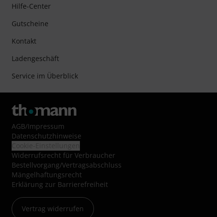
Hilfe-Center
Gutscheine
Kontakt
Ladengeschäft
Service im Überblick
AGB
/
Impressum
Datenschutzhinweise
Cookie-Einstellungen
Widerrufsrecht für Verbraucher
Bestellvorgang/Vertragsabschluss
Mängelhaftungsrecht
Erklärung zur Barrierefreiheit
Vertrag widerrufen