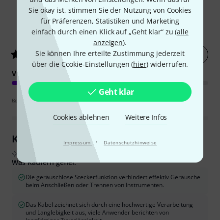
Sie okay ist, stimmen Sie der Nutzung von Cookies
für Präferenzen, Statistiken und Marketing
959
Kundenbewertungen
einfach durch einen Klick auf „Geht klar“ zu (
alle
anzeigen
).
Sie können Ihre erteilte Zustimmung jederzeit
Jetzt bewerten
4.8
/ 5
über die Cookie-Einstellungen (
hier
) widerrufen.
VERARBEITUNG
Geht klar
Bewertungsrichtlinien
Cookies ablehnen
Weitere Infos
Kundenrezensionen im Überblick
·
Impressum
Datenschutzhinweise
Aus echten Käuferbewertungen, zusammengefasst durch KI
Was Käufern gefiel:
Die geräuschlose Steckerfunktion verhindert effektiv Geräusche
beim Anschließen oder Trennen von Instrumenten.
Das Kabel zeichnet sich durch eine hochwertige Verarbeitung
und Langlebigkeit aus, viele Anwender berichten von