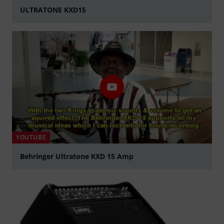
ULTRATONE KXD15
abspielen
YOUTUBE
Behringer Ultratone KXD 15 Amp
abspielen