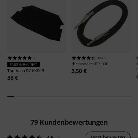
7
18009
the sssnake
IPP1030
t
PASST GARANTIERT
1
3,50 €
Thomann
DC KXD15
38 €
79
Kundenbewertungen
Jetzt bewerten
4.5
/ 5