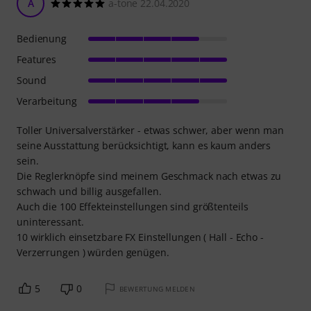
A
a-tone 22.04.2020
Bedienung
Features
Sound
Verarbeitung
Toller Universalverstärker - etwas schwer, aber wenn man
seine Ausstattung berücksichtigt, kann es kaum anders
sein.
Die Reglerknöpfe sind meinem Geschmack nach etwas zu
schwach und billig ausgefallen.
Auch die 100 Effekteinstellungen sind größtenteils
uninteressant.
10 wirklich einsetzbare FX Einstellungen ( Hall - Echo -
Verzerrungen ) würden genügen.
5
0
BEWERTUNG MELDEN