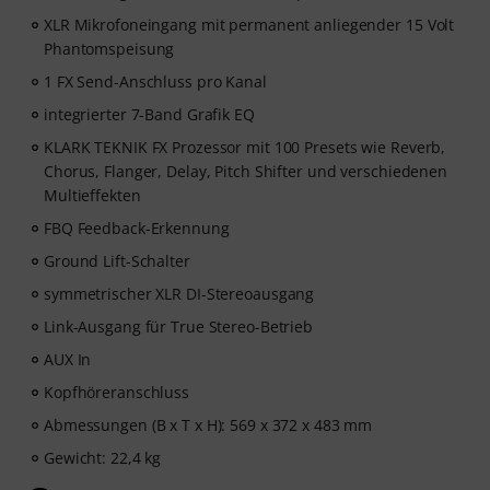
XLR Mikrofoneingang mit permanent anliegender 15 Volt
Phantomspeisung
1 FX Send-Anschluss pro Kanal
integrierter 7-Band Grafik EQ
KLARK TEKNIK FX Prozessor mit 100 Presets wie Reverb,
Chorus, Flanger, Delay, Pitch Shifter und verschiedenen
Multieffekten
FBQ Feedback-Erkennung
Ground Lift-Schalter
symmetrischer XLR DI-Stereoausgang
Link-Ausgang für True Stereo-Betrieb
AUX In
Kopfhöreranschluss
Abmessungen (B x T x H): 569 x 372 x 483 mm
Gewicht: 22,4 kg