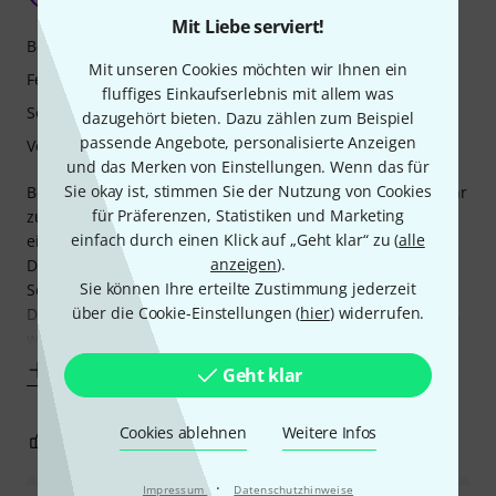
Mit Liebe serviert!
Bedienung
Mit unseren Cookies möchten wir Ihnen ein
Features
fluffiges Einkaufserlebnis mit allem was
Sound
dazugehört bieten. Dazu zählen zum Beispiel
passende Angebote, personalisierte Anzeigen
Verarbeitung
und das Merken von Einstellungen. Wenn das für
Sie okay ist, stimmen Sie der Nutzung von Cookies
Betreibe einen KXD 15 jetzt seit einigen Jahren und bin sehr
für Präferenzen, Statistiken und Marketing
zufrieden. ich habe teilweise 4 Keyboards dran, weswegen
einfach durch einen Klick auf „Geht klar“ zu (
alle
ein Amp mit weniger Kanälen für mich nicht in Frage kam.
anzeigen
).
Die Efeekte sind teilweise sehr gut manche sind aber auch
Sie können Ihre erteilte Zustimmung jederzeit
Schrott. Meine Tontechniker sind immer begeistert das sie
über die Cookie-Einstellungen (
hier
) widerrufen.
Die Auswahl zwischen Klinken- und XLR-Ausgängen haben,
woimit ich bei Gigs
Mehr anzeigen
Geht klar
Cookies ablehnen
Weitere Infos
12
0
BEWERTUNG MELDEN
·
Impressum
Datenschutzhinweise