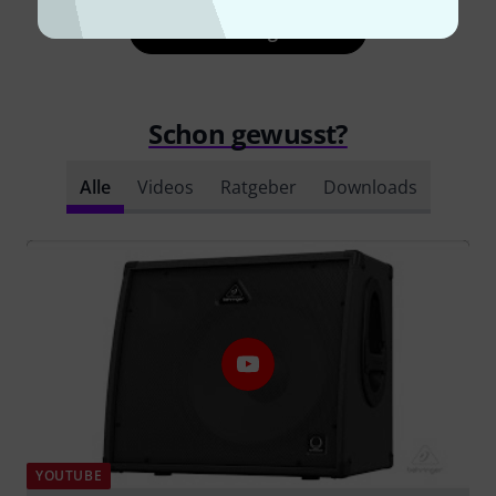
Alle Bewertungen lesen
Schon gewusst?
Alle
Videos
Ratgeber
Downloads
YOUTUBE