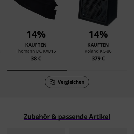
14%
14%
KAUFTEN
KAUFTEN
e
Thomann DC KXD15
Roland KC-80
38 €
379 €
Vergleichen
Zubehör & passende Artikel