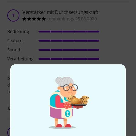
Verstärker mit Durchsetzungskraft
T
tomtombings 25.06.2020
Bedienung
Features
Sound
Verarbeitung
... so stand es in der Beschreibung,- das kann ich
bestätigen, klarer Sound - laut genug...
das elektronische Effektteil muss man mögen, aber
funktioniert einwandfrei
4
0
BEWERTUNG MELDEN
Guter Amp für kleines Geld
T
Tast'n'Druck 22.10.2020