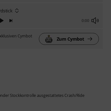
rdstick
0:00
xklusiven Cymbot
Zum Cymbot
ender Stockkontrolle ausgestattetes Crash/Ride