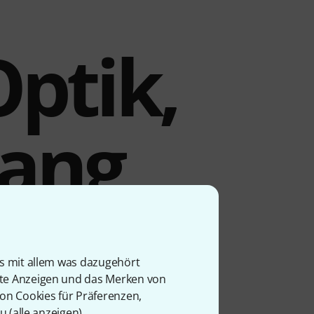
Optik,
lang
cken aus B20-Bronze im
is mit allem was dazugehört
ge eher leise
rte Anzeigen und das Merken von
igungsmethoden angewandt
von Cookies für Präferenzen,
hen. Ebenso traditionell
u (
alle anzeigen
).