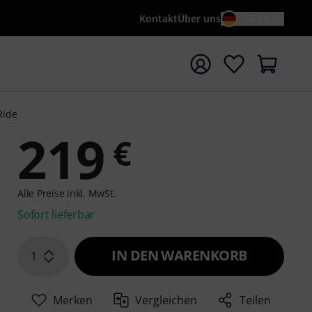
Kontakt
Über uns
DE / €
e mit Suchwort {searchTerm} starten
Ride
219
€
Alle Preise inkl. MwSt.
Sofort lieferbar
IN DEN WARENKORB
1
Merken
Vergleichen
Teilen