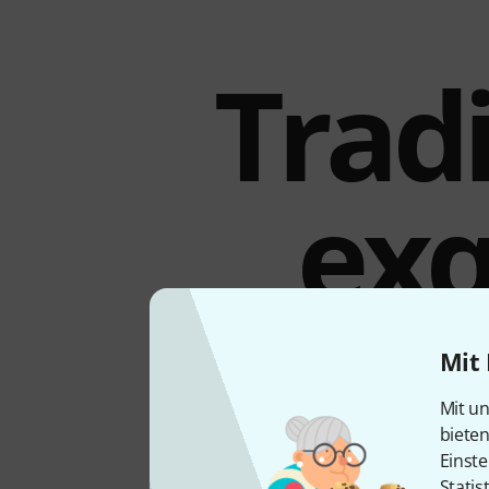
Tradi
exq
Mit 
Mit der Caz-Serie hat Zul
Mit un
Programm, die sich aufgru
biete
Musikrichtungen eignen. D
Einste
werden, die sich seit Jah
Statis