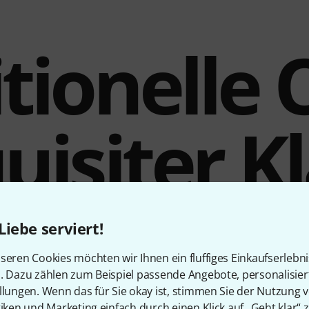
tionelle 
uisiter K
Liebe serviert!
tan eine Sammlung äußerst preisgünstiger handgefertigter Be
seren Cookies möchten wir Ihnen ein fluffiges Einkaufserlebn
nd ihrer Klangeigenschaften hervorragend für Jazz und sonsti
n. Dazu zählen zum Beispiel passende Angebote, personalisie
ie Herstellung der Becken erfolgt in der Türkei, wobei Fert
llungen. Wenn das für Sie okay ist, stimmen Sie der Nutzung 
rhunderten bewährt haben und vorwiegend auf Handarbeit beru
tiken und Marketing einfach durch einen Klick auf „Geht klar“ z