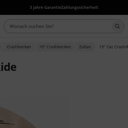
3 Jahre Garantie
Zahlungssicherheit
Such
Crashbecken
19" Crashbecken
Zultan
19" Caz Crash/
Ride
bewertungen