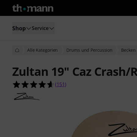
Shop
Service
Alle Kategorien
Drums und Percussion
Becken
Zultan 19" Caz Crash/
4.6 von 5 Sternen aus 151 Kunden
(
151
)