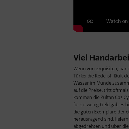
Viel Handarbei
Wenn von exquisiten, hand
Türkei die Rede ist, läuft
Wasser im Munde zusamm
auf die Preise, tritt oftma
kommen die Zultan Caz Cymb
für so wenig Geld gab es 
die guten Exemplare der e
herausragend sind, liefer
abgedrehten und über die