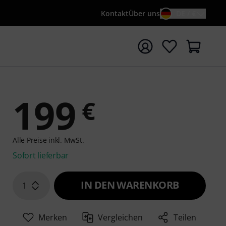
Kontakt
Über uns
DE / €
e mit Suchwort {searchTerm} starten
199
€
Alle Preise inkl. MwSt.
Sofort lieferbar
IN DEN WARENKORB
1
Merken
Vergleichen
Teilen