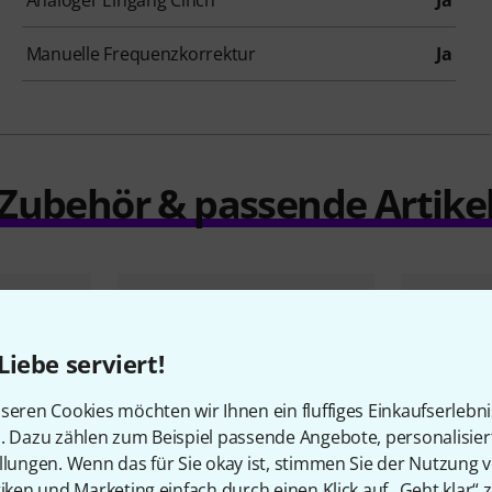
Analoger Eingang Cinch
Ja
Manuelle Frequenzkorrektur
Ja
Zubehör & passende Artike
Liebe serviert!
seren Cookies möchten wir Ihnen ein fluffiges Einkaufserlebn
n. Dazu zählen zum Beispiel passende Angebote, personalisie
llungen. Wenn das für Sie okay ist, stimmen Sie der Nutzung 
tiken und Marketing einfach durch einen Klick auf „Geht klar“ z