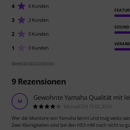
4
6 Kunden
FEATUR
3
2 Kunden
SOUND
2
0 Kunden
VERARB
1
0 Kunden
Bewertungsrichtlinien
9
Rezensionen
Gewohnte Yamaha Qualität mit le
M
Michael724 10.02.2024
Wer die Monitore von Yamaha kennt und mag weiss wa
Zwei Kleinigkeiten sind bei den HS3 mM nach nicht so g