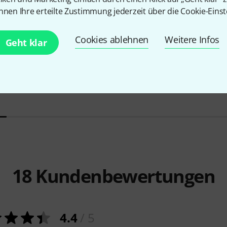
nnen Ihre erteilte Zustimmung jederzeit über die Cookie-Einst
188
Cookies ablehnen
Weitere Infos
Geht klar
PASST GARANTIERT
PASST GARA
Cordial
EM 3 MV elements
Roadworx
M
7,80 €
25 €
-22%
UVP: 10 €
18
Kundenbewertungen
4.4
/ 5