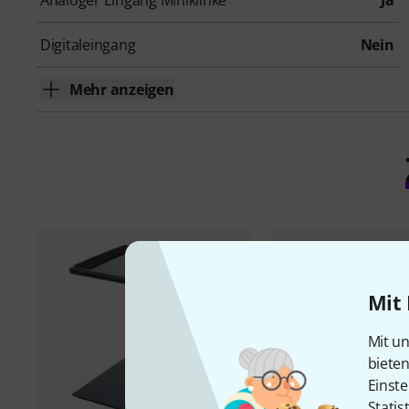
Analoger Eingang Miniklinke
Ja
Digitaleingang
Nein
Mehr anzeigen
Mit 
Mit un
biete
Einste
Statis