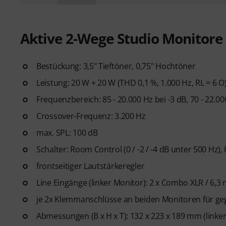
Aktive 2-Wege Studio Monitore
Bestückung: 3,5" Tieftöner, 0,75" Hochtöner
Leistung: 20 W + 20 W (THD 0,1 %, 1.000 Hz, RL = 6 O
Frequenzbereich: 85 - 20.000 Hz bei -3 dB, 70 - 22.00
Crossover-Frequenz: 3.200 Hz
max. SPL: 100 dB
Schalter: Room Control (0 / -2 / -4 dB unter 500 Hz), 
frontseitiger Lautstärkeregler
Line Eingänge (linker Monitor): 2 x Combo XLR / 6,3 
je 2x Klemmanschlüsse an beiden Monitoren für ge
Abmessungen (B x H x T): 132 x 223 x 189 mm (linker