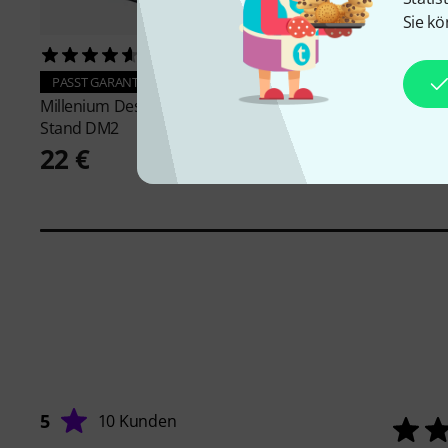
Sie kö
1405
3020
PASST GARANTIERT
PASST GARANTIERT
Millenium
Desktop Monitor
t.akustik
ISO-Pad 5
Stand DM2
14,95 €
22 €
5
10 Kunden