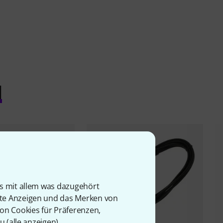
l
is mit allem was dazugehört
rte Anzeigen und das Merken von
von Cookies für Präferenzen,
u (
alle anzeigen
).