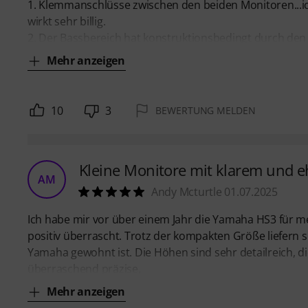
1. Klemmanschlüsse zwischen den beiden Monitoren...i
wirkt sehr billig.
2. Der Bassbereich hat konstruktionsbedingt durch den 
Mehr anzeigen
10
3
BEWERTUNG MELDEN
Kleine Monitore mit klarem und e
AM
Andy Mcturtle 01.07.2025
Ich habe mir vor über einem Jahr die Yamaha HS3 für me
positiv überrascht. Trotz der kompakten Größe liefern 
Yamaha gewohnt ist. Die Höhen sind sehr detailreich, die
überraschend präzise,
Mehr anzeigen