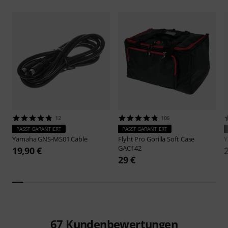
12
106
PASST GARANTIERT
PASST GARANTIERT
Yamaha
GNS-MS01 Cable
Flyht Pro
Gorilla Soft Case
GAC142
19,90 €
29 €
67
Kundenbewertungen