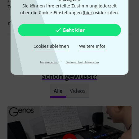
Sie können Ihre erteilte Zustimmung jederzeit
Zuhause eine wunderbare Ergänzung zum Genos.
über die Cookie-Einstellungen (
hier
) widerrufen.
4
0
BEWERTUNG MELDEN
Geht klar
Cookies ablehnen
Weitere Infos
Alle Bewertungen lesen
·
Impressum
Datenschutzhinweise
Schon gewusst?
Alle
Videos