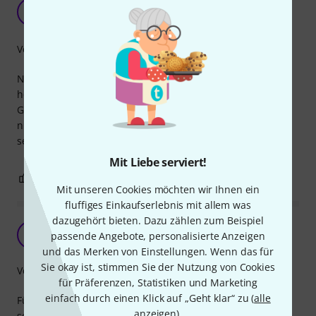
Bewertung
AD
André d. Musiker 09.04.2025
Verarbeitung
Nutze dieses System für meinen Genos 2 und bin
hochzufrieden! Habe es allerdings nur im Home Studio in
Gebrauch aber da hinterlässt dieses Speakersystem, nicht
nur vom Sound sondern auch von der Verarbeitung, einen
sehr guten Eindruck.
Mit Liebe serviert!
1
0
BEWERTUNG MELDEN
Mit unseren Cookies möchten wir Ihnen ein
fluffiges Einkaufserlebnis mit allem was
dazugehört bieten. Dazu zählen zum Beispiel
KJ
Keyboard Jürgen 01.12.2020
passende Angebote, personalisierte Anzeigen
und das Merken von Einstellungen. Wenn das für
Sie okay ist, stimmen Sie der Nutzung von Cookies
Verarbeitung
für Präferenzen, Statistiken und Marketing
einfach durch einen Klick auf „Geht klar“ zu (
alle
Für den Homebetrieb ausreichend, für die Bühne zu
anzeigen
).
schwach. Gut verarbeitet und formschön. Für das Arbeiten