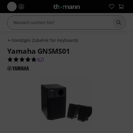
Suche 
Sonstiges Zubehör für Keyboards
Yamaha GNSMS01
4.8 von 5 Sternen aus 67 Kundenbewertungen
(
67
)