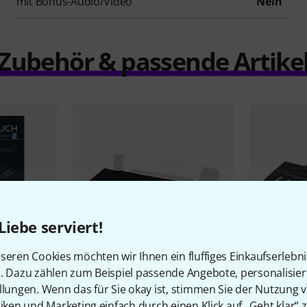
mit Bonus-Audio/Video
Nein
Zubehör & passende Artike
Liebe serviert!
seren Cookies möchten wir Ihnen ein fluffiges Einkaufserlebn
n. Dazu zählen zum Beispiel passende Angebote, personalisie
47
llungen. Wenn das für Sie okay ist, stimmen Sie der Nutzung 
Genos 2
Thomann
DC Genos XL
Yamaha
Ge
tiken und Marketing einfach durch einen Klick auf „Geht klar“ z