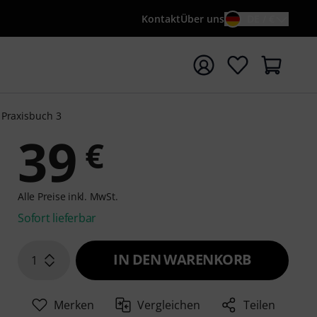
Kontakt
Über uns
DE / €
e mit Suchwort {searchTerm} starten
 Praxisbuch 3
39
€
Alle Preise inkl. MwSt.
Sofort lieferbar
IN DEN WARENKORB
1
Merken
Vergleichen
Teilen