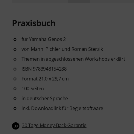
Praxisbuch
für Yamaha Genos 2
von Manni Pichler und Roman Sterzik
Themen in abgeschlossenen Workshops erklärt
ISBN 9783948154288
Format 21,0 x 29,7 cm
100 Seiten
in deutscher Sprache
inkl. Downloadlink für Begleitsoftware
30 Tage Money-Back-Garantie
30