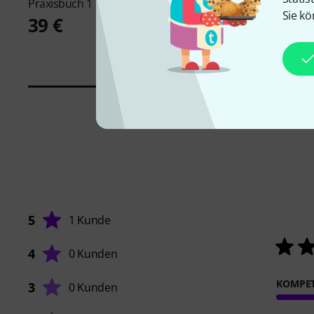
Praxisbuch 1
Praxisbuch 2
Sie kö
39 €
39 €
5
1 Kunde
4
0 Kunden
KOMPE
3
0 Kunden