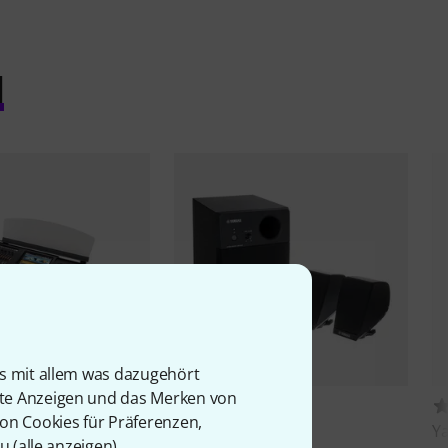
l
is mit allem was dazugehört
rte Anzeigen und das Merken von
60
67
von Cookies für Präferenzen,
nos 2
Yamaha
GNS-MS01
Y
u (
alle anzeigen
).