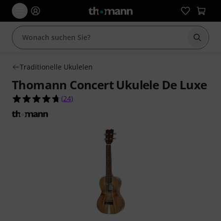
Suche 
Traditionelle Ukulelen
Thomann Concert Ukulele De Luxe
4.7 von 5 Sternen aus 24 Kundenbewertungen
(
24
)