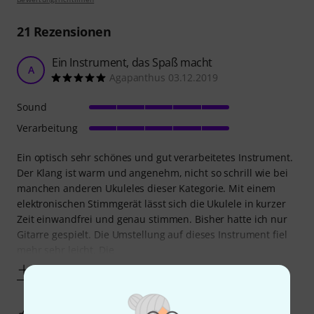
21
Rezensionen
Ein Instrument, das Spaß macht
A
Agapanthus 03.12.2019
Sound
Verarbeitung
Ein optisch sehr schönes und gut verarbeitetes Instrument.
Der Klang ist warm und angenehm, nicht so schrill wie bei
manchen anderen Ukuleles dieser Kategorie. Mit einem
elektronischen Stimmgerät lässt sich die Ukulele in kurzer
Zeit einwandfrei und genau stimmen. Bisher hatte ich nur
Gitarre gespielt. Die Umstellung auf dieses Instrument fiel
mehr sehr leicht. Die
Mehr anzeigen