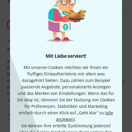
6
0
BEWERTUNG MELDEN
Spaß mit der Ukulele
L
Laufonkel 05.10.2017
Sound
Verarbeitung
Mit Liebe serviert!
Als Späteinsteiger und totaler Musikneuling habe ich mich
Mit unseren Cookies möchten wir Ihnen ein
nach monatelangem Bemühen mit einer Ukulele aus dem
fluffiges Einkaufserlebnis mit allem was
Discount für dieses Modell entschieden. Das Design sowie
dazugehört bieten. Dazu zählen zum Beispiel
die Verarbeitung sind optisch wunderschön, im Vergleich zu
passende Angebote, personalisierte Anzeigen
meinem bisherigen Instrument ist der Klang viel
und das Merken von Einstellungen. Wenn das für
harmonischer und voller. Auch hält sie die Stimmung
Sie okay ist, stimmen Sie der Nutzung von Cookies
wesentlich länger.
für Präferenzen, Statistiken und Marketing
Das Spielen mit
einfach durch einen Klick auf „Geht klar“ zu (
alle
Mehr anzeigen
anzeigen
).
Sie können Ihre erteilte Zustimmung jederzeit