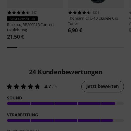
347
1301
Thomann
CTU-10 Ukulele Clip
A
PASST GARANTIERT
Tuner
Rockbag
RB20001B Concert
6,90 €
Ukulele Bag
21,50 €
24
Kundenbewertungen
Jetzt bewerten
4.7
/ 5
SOUND
VERARBEITUNG
Bewertungsrichtlinien