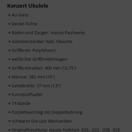
du den Freischaltcode automatisch per E-Mail
Konzert Ukulele
zugesendet. Das music2me Abo endet nach Ablauf
automatisch.
AU-Serie
Music2Me, dein Online-Lernportal für Musik mit einem
Decke: Fichte
pädagogischen Konzept von studierten Musiklehrern.
Boden und Zargen: massiv Paulownie
Ausgezeichnet mit dem deutschen Bildungs-Award
2025/2026 in der Kategorie “E-Learning
dübelverstärkter Hals: Okoume
Instrumentalunterricht”! Mit über 400 Gitarren
Griffbrett: Purpleheart
Videolektionen für Anfänger und Fortgeschrittene – von
weiße Dot Griffbretteinlagen
Pop, Rock und Blues bis Metal und mehr. Mit
persönlichem Support per Chat, Noten zum
Griffbrettradius: 400 mm (15,75")
Ausdrucken sowie intelligentem Videoplayer mit
Mensur: 382 mm (15")
Übungsfunktion, Zeitlupe und weitere Features.
Sattelbreite: 37 mm (1,5")
Kunststoffsattel
19 Bünde
Purpleheartsteg mit Doppelbohrung
schwarze Die-cast Mechaniken
Originalbesaitung: Aquila Nylblack .026, .032, .038, .028