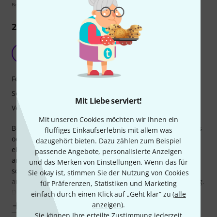
Bewertungsrichtlinien
2
Rezensionen
Sehr schöner Klang
H
Hannilein 30.09.2024
Features
Sound
Mit Liebe serviert!
Verarbeitung
Mit unseren Cookies möchten wir Ihnen ein
Beim auspacken dachte ich erst, sieht die Ukulele billig aus
fluffiges Einkaufserlebnis mit allem was
oder ist sie einfach nur gut. Sie sieht aus als wäre sie aus
dazugehört bieten. Dazu zählen zum Beispiel
einem Guss. Das unterscheidet sie schon mal von meinen
passende Angebote, personalisierte Anzeigen
anderen Ukulelen. Sie ist sauber verarbeitet und liess sich
und das Merken von Einstellungen. Wenn das für
schnell und einfach Stimmen. Die Saiten lassen sich
Sie okay ist, stimmen Sie der Nutzung von Cookies
angenehm spielen und haben eine angenehm hellen Klang.
für Präferenzen, Statistiken und Marketing
Die Ukulele hat mich vom
einfach durch einen Klick auf „Geht klar“ zu (
alle
anzeigen
).
Mehr anzeigen
Sie können Ihre erteilte Zustimmung jederzeit