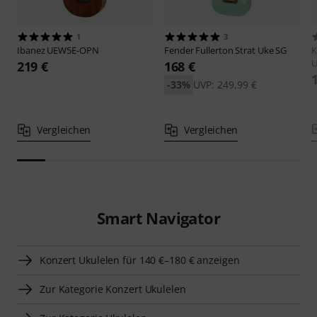
1
3
Ibanez
UEW5E-OPN
Fender
Fullerton Strat Uke SG
K
U
219 €
168 €
-33%
UVP: 249,99 €
Vergleichen
Vergleichen
Smart Navigator
Konzert Ukulelen für 140 €–180 € anzeigen
Zur Kategorie Konzert Ukulelen