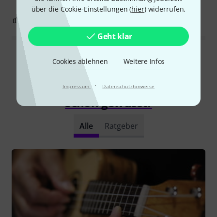
über die Cookie-Einstellungen (
hier
) widerrufen.
4
1
BEWERTUNG MELDEN
Geht klar
Alle Bewertungen lesen
Cookies ablehnen
Weitere Infos
·
Impressum
Datenschutzhinweise
Schon gewusst?
Alle
Ratgeber