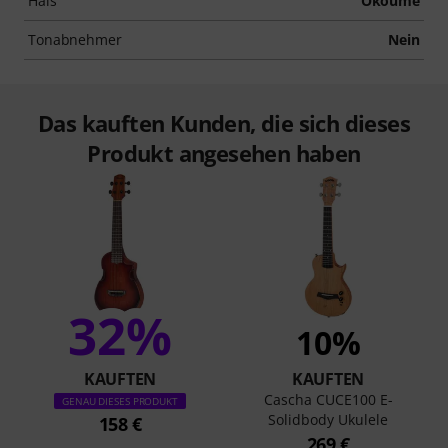
Hals
Okoume
Tonabnehmer
Nein
Das kauften Kunden, die sich dieses
Produkt angesehen haben
32%
10%
KAUFTEN
KAUFTEN
Cascha CUCE100 E-
GENAU DIESES PRODUKT
Solidbody Ukulele
158 €
269 €