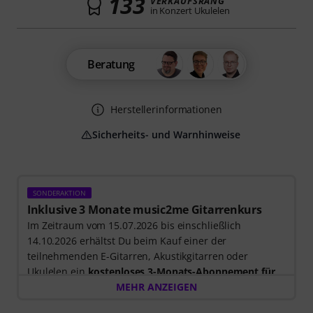
133
VERKAUFSRANG
in Konzert Ukulelen
Beratung
Herstellerinformationen
Sicherheits- und Warnhinweise
SONDERAKTION
Inklusive 3 Monate music2me Gitarrenkurs
Im Zeitraum vom 15.07.2026 bis einschließlich
14.10.2026 erhältst Du beim Kauf einer der
teilnehmenden E-Gitarren, Akustikgitarren oder
Ukulelen ein
kostenloses 3-Monats-Abonnement für
einen Onlinekurs von music2me im Wert von EUR
MEHR ANZEIGEN
57,00
. Nach dem Versand deiner Bestellung bekommst