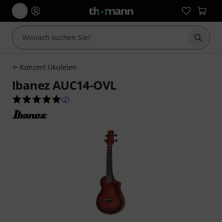
Suche 
Konzert Ukulelen
Ibanez AUC14-OVL
5.0 von 5 Sternen aus 2 Kundenbewertungen
(
2
)