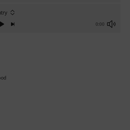
try
0:00
ood