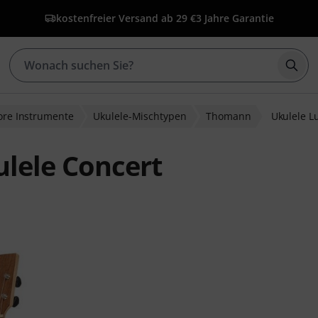
kostenfreier Versand ab 29 €
3 Jahre Garantie
Such
lore Instrumente
Ukulele-Mischtypen
Thomann
Ukulele L
lele Concert
wertungen