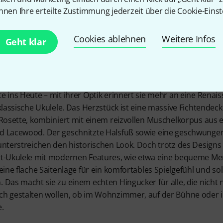
nnen Ihre erteilte Zustimmung jederzeit über die Cookie-Einst
Cookies ablehnen
Weitere Infos
Geht klar
n Baroque Ukulele Concert bringt einen Hauch vergangener
e ins Heute – mit ihrer Optik erinnert sie mehr an eine Renai
 klassische Ukulele. Das Herzstück ist eine massive Fichtendeck
 Rosette, kombiniert mit einem reizvollen Muschelkorpus aus 
d Lacewood. Der geschnitzte Halsfuß sowie eine geschwunge
unterstreichen den historischen Look. Doch trotz des Designs b
rt-Ukulele mit modernen Features, wie etwa eine bequeme M
eine flache Saitenlage für ein komfortables Spielgefühl und so
 Das macht sie zu einem echten Hingucker für alle, die nicht n
h gestalten wollen, ob im Wohnzimmer, auf der Bühne oder i
.