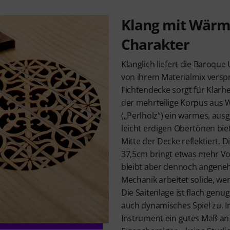
Klang mit Wärm
Charakter
Klanglich liefert die Baroque
von ihrem Materialmix verspr
Fichtendecke sorgt für Klarh
der mehrteilige Korpus aus
(„Perlholz“) ein warmes, aus
leicht erdigen Obertönen biet
Mitte der Decke reflektiert. 
37,5cm bringt etwas mehr V
bleibt aber dennoch angeneh
Mechanik arbeitet solide, we
Die Saitenlage ist flach genug
auch dynamisches Spiel zu. I
Instrument ein gutes Maß an 