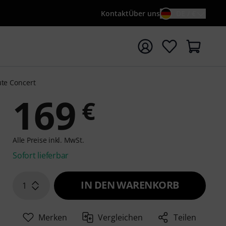
Kontakt
Über uns
DE / €
e mit Suchwort {searchTerm} starten
ute Concert
169
€
Alle Preise inkl. MwSt.
Sofort lieferbar
IN DEN WARENKORB
1
Merken
Vergleichen
Teilen