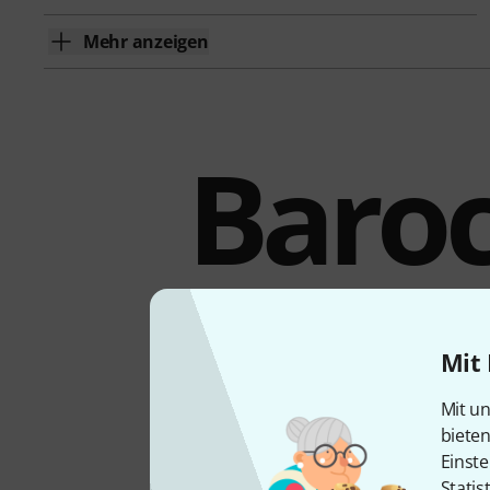
Mehr anzeigen
Baroc
Mit 
Mit un
biete
Einste
Statis