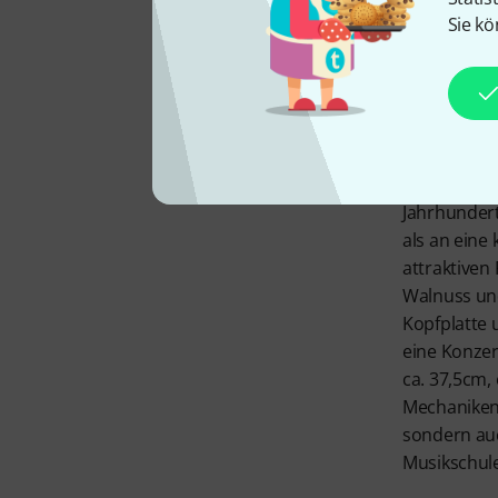
Sie kö
Die Thoman
Jahrhundert
als an eine
attraktiven
Walnuss un
Kopfplatte 
eine Konze
ca. 37,5cm, 
Mechaniken.
sondern auc
Musikschule