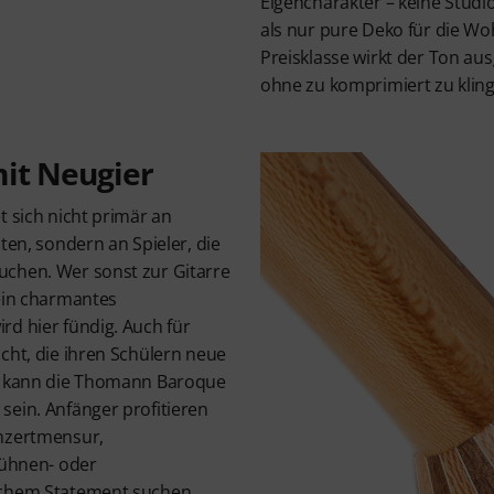
Eigencharakter – keine Studi
als nur pure Deko für die W
Preisklasse wirkt der Ton a
ohne zu komprimiert zu klin
mit Neugier
t sich nicht primär an
ten, sondern an Spieler, die
chen. Wer sonst zur Gitarre
 ein charmantes
rd hier fündig. Auch für
cht, die ihren Schülern neue
n, kann die Thomann Baroque
sein. Anfänger profitieren
onzertmensur,
Bühnen- oder
schem Statement suchen,