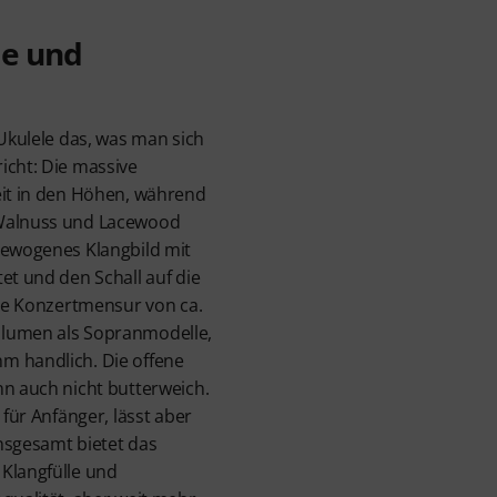
e und
 Ukulele das, was man sich
icht: Die massive
eit in den Höhen, während
 Walnuss und Lacewood
gewogenes Klangbild mit
et und den Schall auf die
Die Konzertmensur von ca.
olumen als Sopranmodelle,
m handlich. Die offene
nn auch nicht butterweich.
 für Anfänger, lässt aber
nsgesamt bietet das
Klangfülle und