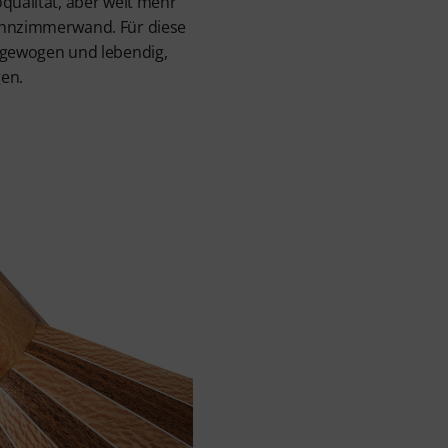
oqualität, aber weit mehr
ohnzimmerwand. Für diese
usgewogen und lebendig,
gen.