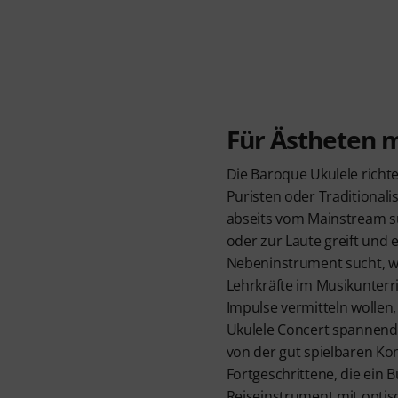
Für Ästheten 
Die Baroque Ukulele richte
Puristen oder Traditionalis
abseits vom Mainstream su
oder zur Laute greift und
Nebeninstrument sucht, wi
Lehrkräfte im Musikunterri
Impulse vermitteln wolle
Ukulele Concert spannend 
von der gut spielbaren K
Fortgeschrittene, die ein 
Reiseinstrument mit opti