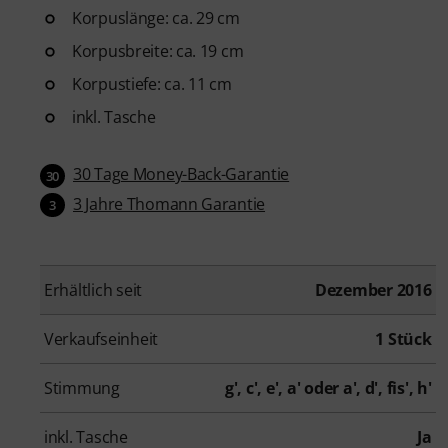
Korpuslänge: ca. 29 cm
Korpusbreite: ca. 19 cm
Korpustiefe: ca. 11 cm
inkl. Tasche
30 Tage Money-Back-Garantie
30
3 Jahre Thomann Garantie
3
Erhältlich seit
Dezember 2016
Verkaufseinheit
1 Stück
Stimmung
g', c', e', a' oder a', d', fis', h'
inkl. Tasche
Ja