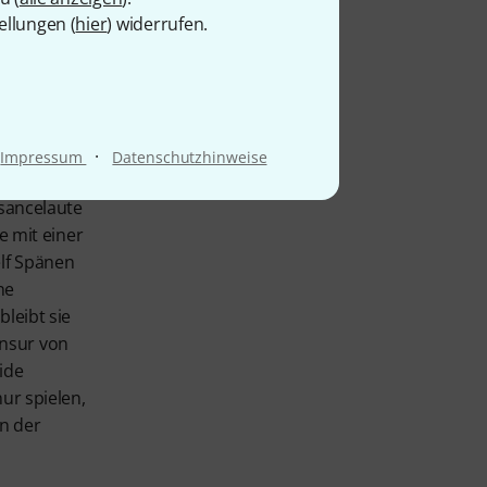
ellungen (
hier
) widerrufen.
·
Impressum
Datenschutzhinweise
ssancelaute
e mit einer
elf Spänen
ne
leibt sie
ensur von
lide
ur spielen,
n der