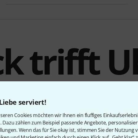
k trifft U
Liebe serviert!
seren Cookies möchten wir Ihnen ein fluffiges Einkaufserlebn
n. Dazu zählen zum Beispiel passende Angebote, personalisie
llungen. Wenn das für Sie okay ist, stimmen Sie der Nutzung 
tiken und Marketing einfach durch einen Klick auf „Geht klar“ z