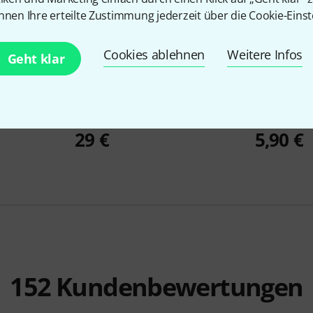
nnen Ihre erteilte Zustimmung jederzeit über die Cookie-Einst
Cookies ablehnen
Weitere Infos
Geht klar
652
Electro Harmonix
12AX7EH Tube
Ernie Ball
2
29 €
5,90 €
152
Kundenbewertungen