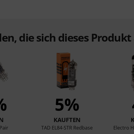
en, die sich dieses Produk
%
5%
N
KAUFTEN
Pair
TAD EL84-STR Redbase
Electro 