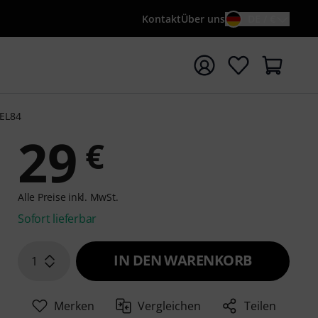
Kontakt
Über uns
DE / €
e mit Suchwort {searchTerm} starten
EL84
29
€
Alle Preise inkl. MwSt.
Sofort lieferbar
IN DEN WARENKORB
1
Merken
Vergleichen
Teilen