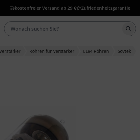
kostenfreier Versand ab 29 €
Zufriedenheitsgarantie
Such
Verstärker
Röhren für Verstärker
EL84 Röhren
Sovtek
bewertungen