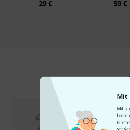
29 €
59 €
Mit 
Mit un
biete
Einste
Statis