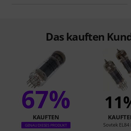
Das kauften Kund
67%
11
KAUFTEN
KAUFTE
Sovtek EL84 
GENAU DIESES PRODUKT