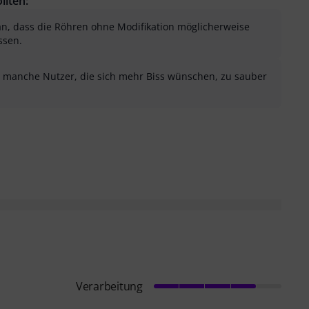
llten:
an, dass die Röhren ohne Modifikation möglicherweise
ssen.
r manche Nutzer, die sich mehr Biss wünschen, zu sauber
sung als hilfreich
menfassung als nicht hilfreich
Verarbeitung