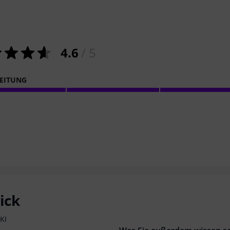
4.6
/ 5
EITUNG
ick
KI