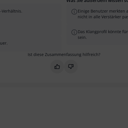
Was Sie außerdem wissen so
-Verhältnis.
Einige Benutzer merkten 
nicht in alle Verstärker pa
Das Klangprofil könnte fü
sein.
uer.
Ist diese Zusammenfassung hilfreich?
Markieren Sie diese Zusammenfas
Markieren Sie diese Zusam