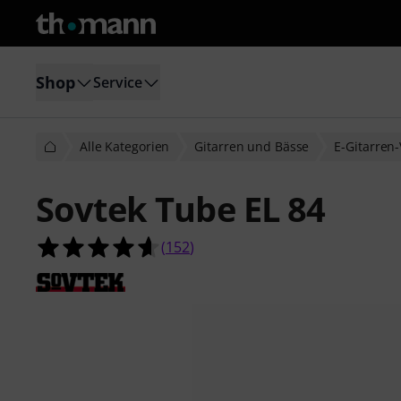
Shop
Service
Alle Kategorien
Gitarren und Bässe
E-Gitarren-
Sovtek Tube EL 84
4.6 von 5 Sternen aus 152 Kunden
(
152
)