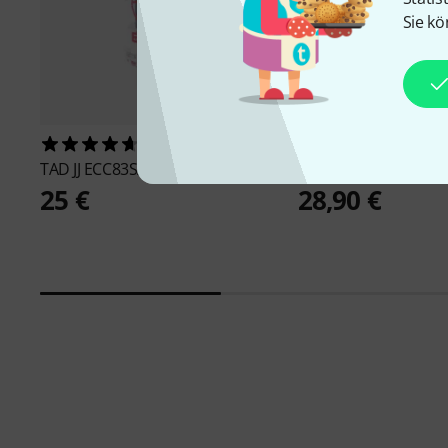
Sie kö
1128
297
TAD
JJ ECC83S/12AX7 Tube
Sovtek
12 AX7 WA
25 €
28,90 €