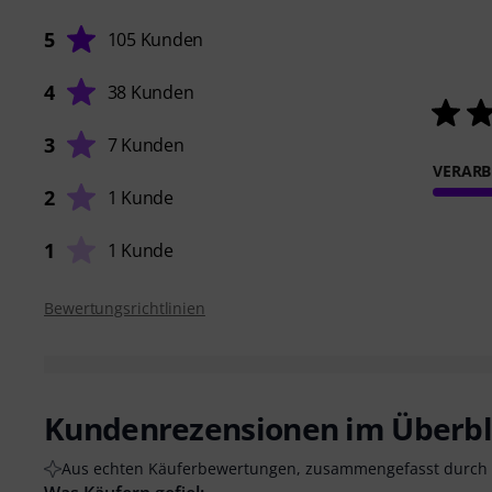
5
105 Kunden
4
38 Kunden
3
7 Kunden
VERARB
2
1 Kunde
1
1 Kunde
Bewertungsrichtlinien
Kundenrezensionen im Überbl
Aus echten Käuferbewertungen, zusammengefasst durch 