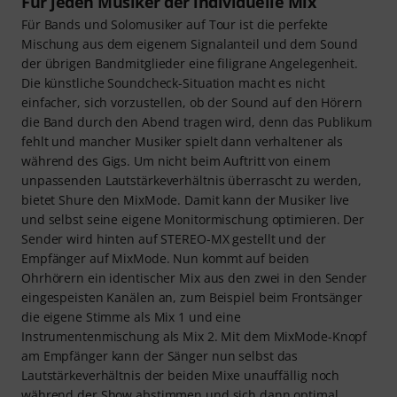
Für jeden Musiker der individuelle Mix
Für Bands und Solomusiker auf Tour ist die perfekte
Mischung aus dem eigenem Signalanteil und dem Sound
der übrigen Bandmitglieder eine filigrane Angelegenheit.
Die künstliche Soundcheck-Situation macht es nicht
einfacher, sich vorzustellen, ob der Sound auf den Hörern
die Band durch den Abend tragen wird, denn das Publikum
fehlt und mancher Musiker spielt dann verhaltener als
während des Gigs. Um nicht beim Auftritt von einem
unpassenden Lautstärkeverhältnis überrascht zu werden,
bietet Shure den MixMode. Damit kann der Musiker live
und selbst seine eigene Monitormischung optimieren. Der
Sender wird hinten auf STEREO-MX gestellt und der
Empfänger auf MixMode. Nun kommt auf beiden
Ohrhörern ein identischer Mix aus den zwei in den Sender
eingespeisten Kanälen an, zum Beispiel beim Frontsänger
die eigene Stimme als Mix 1 und eine
Instrumentenmischung als Mix 2. Mit dem MixMode-Knopf
am Empfänger kann der Sänger nun selbst das
Lautstärkeverhältnis der beiden Mixe unauffällig noch
während der Show abstimmen und sich dann optimal