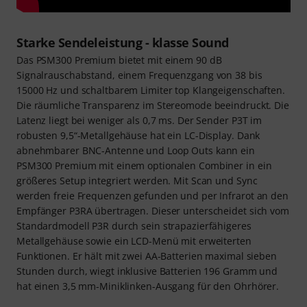
Starke Sendeleistung - klasse Sound
Das PSM300 Premium bietet mit einem 90 dB
Signalrauschabstand, einem Frequenzgang von 38 bis
15000 Hz und schaltbarem Limiter top Klangeigenschaften.
Die räumliche Transparenz im Stereomode beeindruckt. Die
Latenz liegt bei weniger als 0,7 ms. Der Sender P3T im
robusten 9,5“-Metallgehäuse hat ein LC-Display. Dank
abnehmbarer BNC-Antenne und Loop Outs kann ein
PSM300 Premium mit einem optionalen Combiner in ein
größeres Setup integriert werden. Mit Scan und Sync
werden freie Frequenzen gefunden und per Infrarot an den
Empfänger P3RA übertragen. Dieser unterscheidet sich vom
Standardmodell P3R durch sein strapazierfähigeres
Metallgehäuse sowie ein LCD-Menü mit erweiterten
Funktionen. Er hält mit zwei AA-Batterien maximal sieben
Stunden durch, wiegt inklusive Batterien 196 Gramm und
hat einen 3,5 mm-Miniklinken-Ausgang für den Ohrhörer.