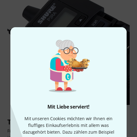
Mit Liebe serviert!
Mit unseren Cookies möchten wir Ihnen ein
Toller Sound und Profi-Features
fluffiges Einkaufserlebnis mit allem was
Für Solomusiker und Bands mit professionellem Anspruch
dazugehört bieten. Dazu zählen zum Beispiel