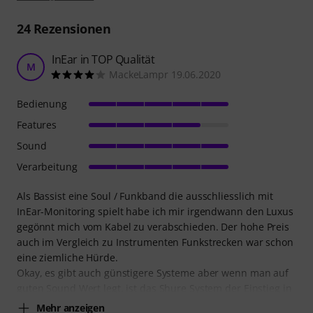
24
Rezensionen
InEar in TOP Qualität
M
MackeLampr 19.06.2020
Bedienung
Features
Sound
Verarbeitung
Als Bassist eine Soul / Funkband die ausschliesslich mit
InEar-Monitoring spielt habe ich mir irgendwann den Luxus
gegönnt mich vom Kabel zu verabschieden. Der hohe Preis
auch im Vergleich zu Instrumenten Funkstrecken war schon
eine ziemliche Hürde.
Okay, es gibt auch günstigere Systeme aber wenn man auf
guten Sound Wert legt, ist das Shure System der Einstieg in
Mehr anzeigen