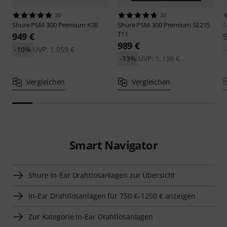
20
33
Shure
PSM 300 Premium K3E
Shure
PSM 300 Premium SE215
S
T11
949 €
989 €
-10%
UVP: 1.059 €
-13%
UVP: 1.139 €
Vergleichen
Vergleichen
Smart Navigator
Shure In-Ear Drahtlosanlagen zur Übersicht
In-Ear Drahtlosanlagen für 750 €–1250 € anzeigen
Zur Kategorie In-Ear Drahtlosanlagen