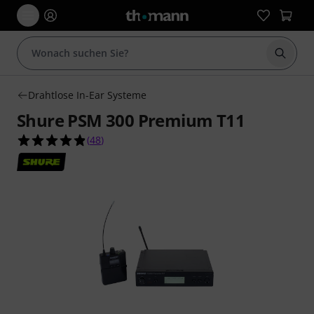
Suche 
Drahtlose In-Ear Systeme
Shure PSM 300 Premium T11
4.8 von 5 Sternen aus 48 Kundenbewertungen
(
48
)