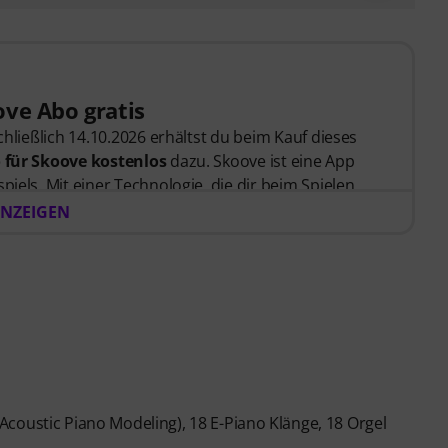
ve Abo gratis
schließlich 14.10.2026 erhältst du beim Kauf dieses
 für Skoove kostenlos
dazu. Skoove ist eine App
piels. Mit einer Technologie, die dir beim Spielen
e von erfahrenen Klavierlehrer*innen erstellt
NZEIGEN
 Bestellung bekommst du den Freischaltcode
zugesendet. Das Skoove-Abo endet nach Ablauf
karte erforderlich.
coustic Piano Modeling), 18 E-Piano Klänge, 18 Orgel