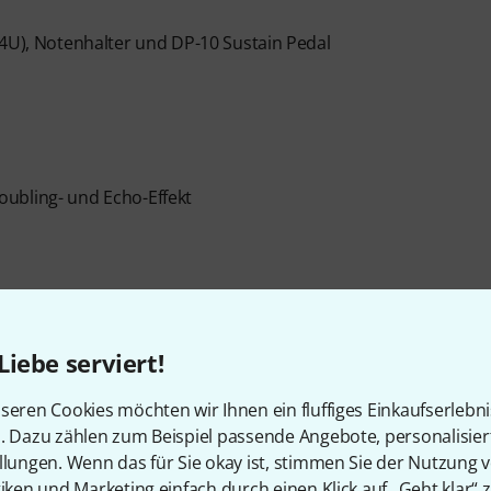
14U), Notenhalter und DP-10 Sustain Pedal
ubling- und Echo-Effekt
Liebe serviert!
t
seren Cookies möchten wir Ihnen ein fluffiges Einkaufserlebn
n. Dazu zählen zum Beispiel passende Angebote, personalisie
llungen. Wenn das für Sie okay ist, stimmen Sie der Nutzung 
tiken und Marketing einfach durch einen Klick auf „Geht klar“ z