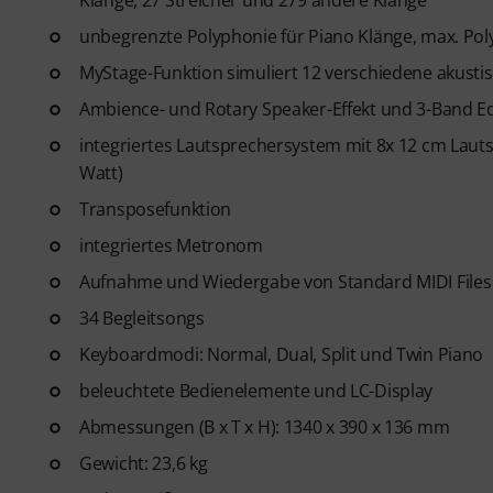
Klänge, 27 Streicher und 279 andere Klänge
unbegrenzte Polyphonie für Piano Klänge, max. Po
MyStage-Funktion simuliert 12 verschiedene akus
Ambience- und Rotary Speaker-Effekt und 3-Band Eq
integriertes Lautsprechersystem mit 8x 12 cm Laut
Watt)
Transposefunktion
integriertes Metronom
Aufnahme und Wiedergabe von Standard MIDI Files
34 Begleitsongs
Keyboardmodi: Normal, Dual, Split und Twin Piano
beleuchtete Bedienelemente und LC-Display
Abmessungen (B x T x H): 1340 x 390 x 136 mm
Gewicht: 23,6 kg