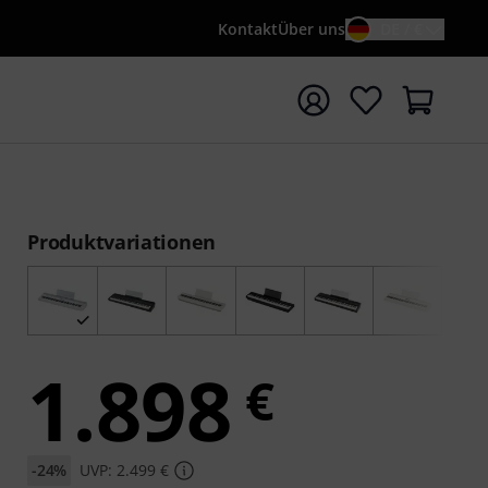
Kontakt
Über uns
DE / €
e mit Suchwort {searchTerm} starten
Produktvariationen
1.898
€
-24%
UVP: 2.499 €