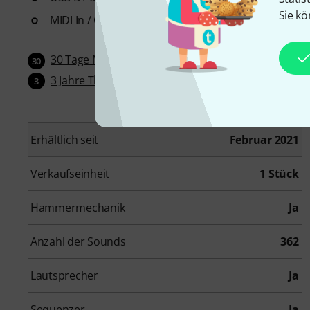
Sie kö
MIDI In / Out
30 Tage Money-Back-Garantie
30
3 Jahre Thomann Garantie
3
Erhältlich seit
Februar 2021
Verkaufseinheit
1 Stück
Hammermechanik
Ja
Anzahl der Sounds
362
Lautsprecher
Ja
Sequenzer
Ja