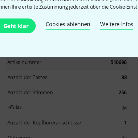
nnen Ihre erteilte Zustimmung jederzeit über die Cookie-Einst
Cookies ablehnen
Weitere Infos
Geht klar
Artikelnummer
510696
Anzahl der Tasten
88
Anzahl der Stimmen
256
Effekte
Ja
Anzahl der Kopfhöreranschlüsse
1
Metronom
Ja