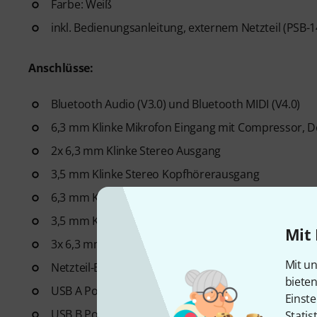
Farbe: Weiß
inkl. Bedienungsanleitung, externem Netzteil (PSB-
Anschlüsse:
Bluetooth Audio (V3.0) und Bluetooth MIDI (V4.0)
6,3 mm Klinke Mikrofon Eingang mit Compressor, Do
2x 6,3 mm Klinke Stereo Ausgang
3,5 mm Klinke Stereo Kopfhörerausgang
6,3 mm Klinke Stereo Kopfhörerausgang
3,5 mm Klinke Stereo Eingang
Mit 
3x 6,3 mm Pedal-Eingänge: Damper, Sostenuto, Sof
Mit un
Netzteil-Eingang 24 V DC
biete
USB A Port für Wechseldatenträger
Einste
USB B Port zur Computeranbindung
Statis