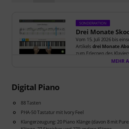
SONDERAKTION
Drei Monate Skoo
Vom 15. Juli 2026 bis ein
Artikels
drei Monate Abo
zum Erlernen des Klaviers
zuhört, und Lektionen, di
MEHR A
wurden.
Nach dem Versand deiner
automatisch per E-Mail 
Digital Piano
automatisch. Keine Kredit
88 Tasten
PHA-50 Tastatur mit Ivory Feel
Klangerzeugung: 20 Piano Klänge (davon 8 mit PureA