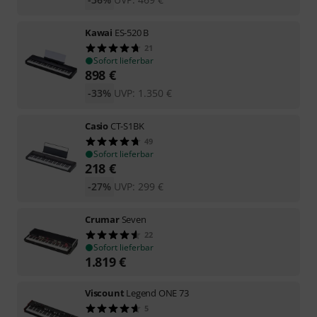
Kawai
ES-520 B
21
Sofort lieferbar
898
€
-33%
UVP:
1.350
€
Casio
CT-S1BK
49
Sofort lieferbar
218
€
-27%
UVP:
299
€
Crumar
Seven
22
Sofort lieferbar
1.819
€
Viscount
Legend ONE 73
5