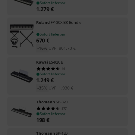
Sofort lieferbar
1.279
€
Roland
FP-30X BK Bundle
Sofort lieferbar
670
€
-16%
UVP:
801,70
€
Kawai
ES-920 B
46
Sofort lieferbar
1.249
€
-35%
UVP:
1.930
€
Thomann
SP-320
877
Sofort lieferbar
198
€
Thomann
SP-120