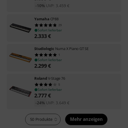
-10%
UVP:
3.459
€
Yamaha
CP88
29
Sofort lieferbar
2.333
€
Studiologic
Numa X Piano GT SE
1
Sofort lieferbar
2.299
€
Roland
V-Stage 76
5
Sofort lieferbar
2.777
€
-24%
UVP:
3.649
€
Mehr anzeigen
50 Produkte