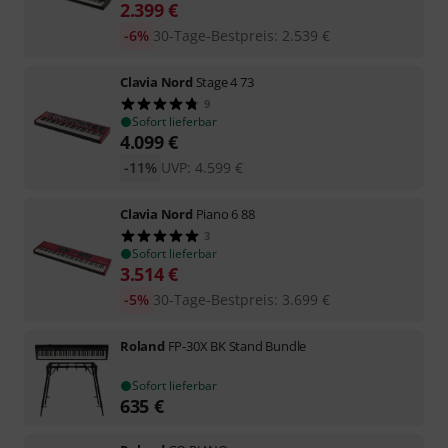
2.399
€
-6%
30-Tage-Bestpreis
:
2.539
€
Clavia Nord
Stage 4 73
9
Sofort lieferbar
4.099
€
-11%
UVP:
4.599
€
Clavia Nord
Piano 6 88
3
Sofort lieferbar
3.514
€
-5%
30-Tage-Bestpreis
:
3.699
€
Roland
FP-30X BK Stand Bundle
Sofort lieferbar
635
€