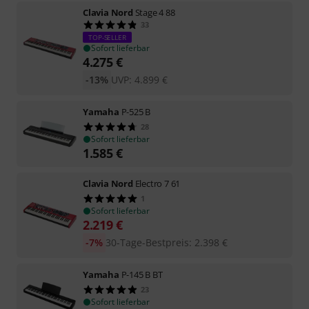
Clavia Nord
Stage 4 88
33
TOP-SELLER
Sofort lieferbar
4.275
€
-13%
UVP:
4.899
€
Yamaha
P-525 B
28
Sofort lieferbar
1.585
€
Clavia Nord
Electro 7 61
1
Sofort lieferbar
2.219
€
-7%
30-Tage-Bestpreis
:
2.398
€
Yamaha
P-145 B BT
23
Sofort lieferbar