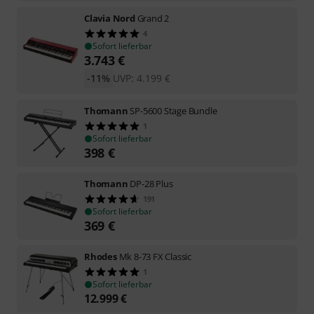
Clavia Nord
Grand 2
4
Sofort lieferbar
3.743
€
-11%
UVP:
4.199
€
Thomann
SP-5600 Stage Bundle
1
Sofort lieferbar
398
€
Thomann
DP-28 Plus
191
Sofort lieferbar
369
€
Rhodes
Mk 8-73 FX Classic
1
Sofort lieferbar
12.999
€