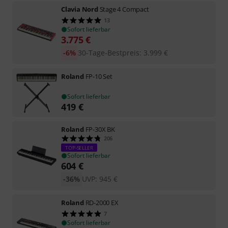
Clavia Nord
Stage 4 Compact
13
Sofort lieferbar
3.775
€
-6%
30-Tage-Bestpreis
:
3.999
€
Roland
FP-10 Set
Sofort lieferbar
419
€
Roland
FP-30X BK
206
TOP-SELLER
Sofort lieferbar
604
€
-36%
UVP:
945
€
Roland
RD-2000 EX
7
Sofort lieferbar