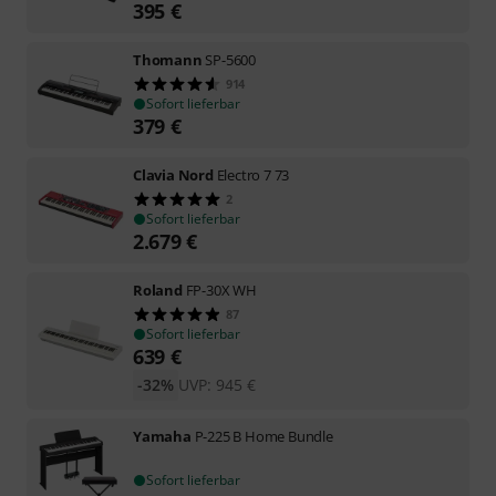
395
€
Thomann
SP-5600
914
Sofort lieferbar
379
€
Clavia Nord
Electro 7 73
2
Sofort lieferbar
2.679
€
Roland
FP-30X WH
87
Sofort lieferbar
639
€
-32%
UVP:
945
€
Yamaha
P-225 B Home Bundle
Sofort lieferbar