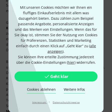
Sachen Klang und Spielgefühl kommen Stage-Pianos
Mit unseren Cookies möchten wir Ihnen ein
erstaunlich nah an das Original heran.
fluffiges Einkaufserlebnis mit allem was
dazugehört bieten. Dazu zählen zum Beispiel
Gut zu wissen: Stage-Pianos werden häufig auch als
passende Angebote, personalisierte Anzeigen
Keyboards
oder
Digitalpianos
bezeichnet. Im Unterschied
und das Merken von Einstellungen. Wenn das für
zu Keyboards haben sie oft eine
gewichtete Tastatur
für
Sie okay ist, stimmen Sie der Nutzung von Cookies
ein möglichst Klavier-ähnliches Spielgefühl. Gleichzeitig ist
für Präferenzen, Statistiken und Marketing
die Bauweise meist kompakter und leichter als bei
einfach durch einen Klick auf „Geht klar“ zu (
alle
Digitalpianos.
anzeigen
).
Sie können Ihre erteilte Zustimmung jederzeit
Bei der Suche nach dem besten Stage-Piano für Anfänger
über die Cookie-Einstellungen (
hier
) widerrufen.
und Fortgeschrittene soll dieser Kaufberater behilflich sein.
Darüber hinaus informiert der große Thomann Online-
Geht klar
Ratgeber
Stage Pianos
im Detail über alles, was man beim
Kauf eines Stage-Pianos beachten muss. Und für die
persönliche Beratung steht die Thomann Keyboard-
Cookies ablehnen
Weitere Infos
Abteilung jederzeit unter
keyboards@thomann.de
oder
Telefon 09546-9223-30 bereit. Der zuverlässige Thomann-
·
Impressum
Datenschutzhinweise
Service startet beim risikofreien Einkauf mit der
30 Tage
Money-Back-Garantie
und wird im Anschluss an den Kauf