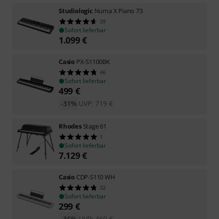
Studiologic
Numa X Piano 73
29
Sofort lieferbar
1.099
€
Casio
PX-S1100BK
46
Sofort lieferbar
499
€
-31%
UVP:
719
€
Rhodes
Stage 61
1
Sofort lieferbar
7.129
€
Casio
CDP-S110 WH
32
Sofort lieferbar
299
€
-36%
UVP:
469
€