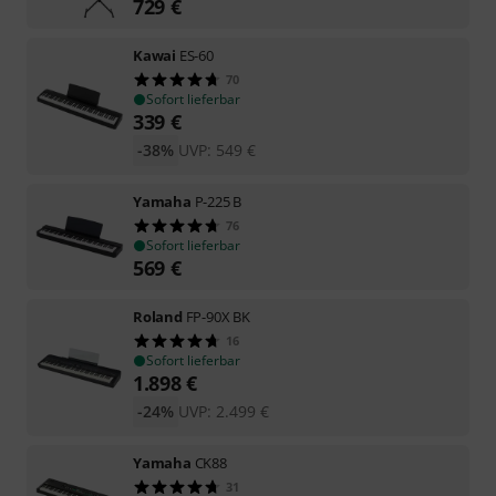
729
€
Kawai
ES-60
70
Sofort lieferbar
339
€
-38%
UVP:
549
€
Yamaha
P-225 B
76
Sofort lieferbar
569
€
Roland
FP-90X BK
16
Sofort lieferbar
1.898
€
-24%
UVP:
2.499
€
Yamaha
CK88
31