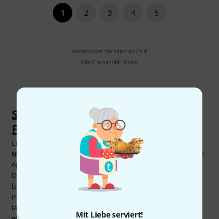
1
2
3
4
5
Kostenloser Versand ab 29 €
Alle Preise inkl. MwSt.
Stage-Piano kaufen für Anfänger und
Fortgeschrittene
Ein Stage-Piano ist die perfekte Lösung für ein
transportables Digitalpiano
. Da sie vor allem für die Bühne
optimiert wurden, haben Stage-Pianos im Unterschied zu
Digitalpianos meist keine internen Lautsprecher und sind
besonders kompakt gebaut. Mit einem Stage-Piano kann
man dank des Kopfhöreranschlusses nicht nur nahezu
lautlos
Klavierspielen
lernen, sondern spart auch
Mit Liebe serviert!
gleichzeitig viel Platz auf der Bühne und im Tour-Bus. In