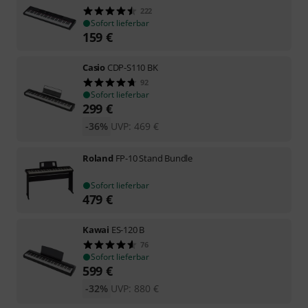
222
Sofort lieferbar
159
€
Casio
CDP-S110 BK
92
Sofort lieferbar
299
€
-36%
UVP:
469
€
Roland
FP-10 Stand Bundle
Sofort lieferbar
479
€
Kawai
ES-120 B
76
Sofort lieferbar
599
€
-32%
UVP:
880
€