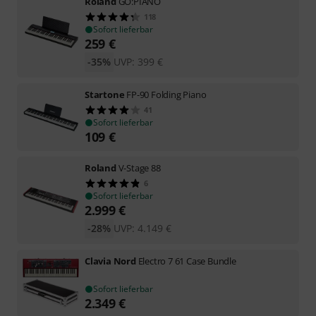
Roland
GO:PIANO
118
Sofort lieferbar
259
€
-35%
UVP:
399
€
Startone
FP-90 Folding Piano
41
Sofort lieferbar
109
€
Roland
V-Stage 88
6
Sofort lieferbar
2.999
€
-28%
UVP:
4.149
€
Clavia Nord
Electro 7 61 Case Bundle
Sofort lieferbar
2.349
€