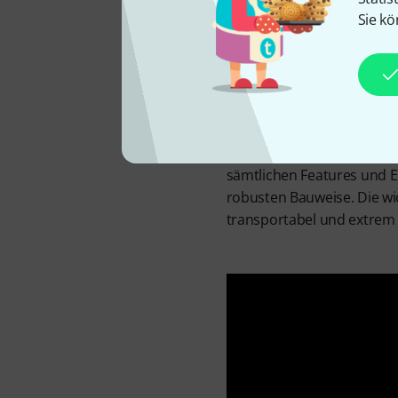
Sie kö
Die Firma RockBoard hat si
vielen Jahren ein großes A
vielen unterschiedlichen 
Produkt. Das TRES 3.0 ist 
befestigen. Trotz seines 
sämtlichen Features und E
robusten Bauweise. Die wi
transportabel und extrem f