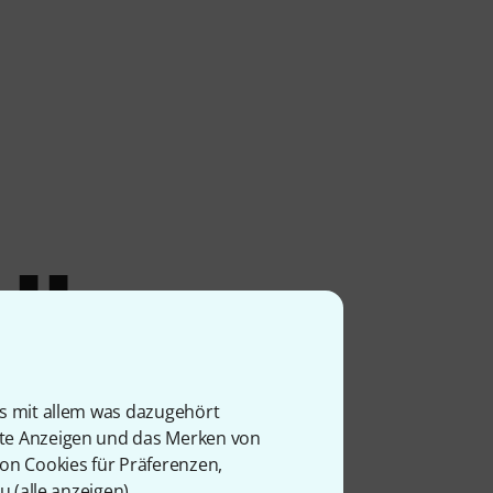
lle
ds
is mit allem was dazugehört
rte Anzeigen und das Merken von
von Cookies für Präferenzen,
u (
alle anzeigen
).