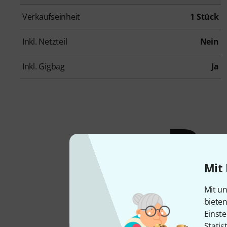
Verkaufseinheit
1 Stück
Inkl. Netzteil
Nein
Inkl. Gigbag
Ja
Pr
Mit 
P
Mit un
biete
Einste
Statis