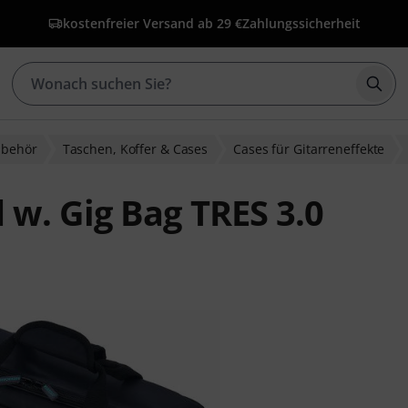
kostenfreier Versand ab 29 €
Zahlungssicherheit
Such
ubehör
Taschen, Koffer & Cases
Cases für Gitarreneffekte
w. Gig Bag TRES 3.0
ewertungen