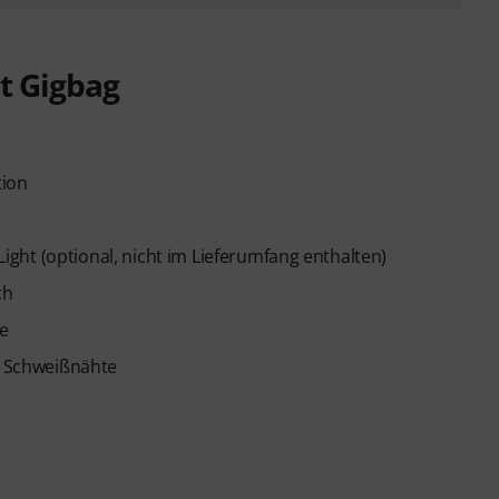
t Gigbag
tion
ght (optional, nicht im Lieferumfang enthalten)
ch
be
ne Schweißnähte