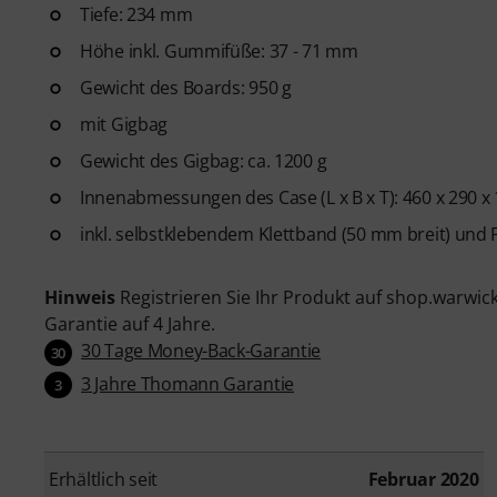
Tiefe: 234 mm
Höhe inkl. Gummifüße: 37 - 71 mm
Gewicht des Boards: 950 g
mit Gigbag
Gewicht des Gigbag: ca. 1200 g
Innenabmessungen des Case (L x B x T): 460 x 290 
inkl. selbstklebendem Klettband (50 mm breit) und
Hinweis
Registrieren Sie Ihr Produkt auf shop.warwic
Garantie auf 4 Jahre.
30 Tage Money-Back-Garantie
30
3 Jahre Thomann Garantie
3
Erhältlich seit
Februar 2020