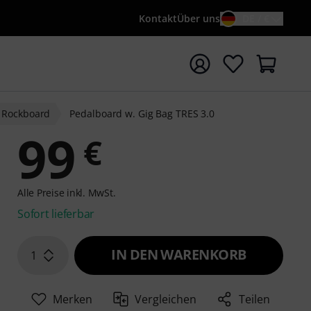
Kontakt
Über uns
DE / €
e mit Suchwort {searchTerm} starten
Rockboard
Pedalboard w. Gig Bag TRES 3.0
99
€
Alle Preise inkl. MwSt.
Sofort lieferbar
IN DEN WARENKORB
1
Merken
Vergleichen
Teilen