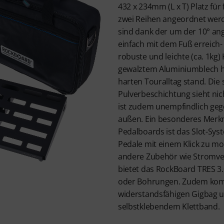
432 x 234mm (L x T) Platz für f
zwei Reihen angeordnet werd
sind dank der um der 10° an
einfach mit dem Fuß erreich-
robuste und leichte (ca. 1kg)
gewalztem Aluminiumblech h
harten Touralltag stand. Die
Pulverbeschichtung sieht nic
ist zudem unempfindlich ge
außen. Ein besonderes Merk
Pedalboards ist das Slot-Sys
Pedale mit einem Klick zu mon
andere Zubehör wie Stromver
bietet das RockBoard TRES 3
oder Bohrungen. Zudem kom
widerstandsfähigen Gigbag 
selbstklebendem Klettband.