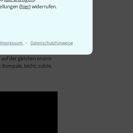
ellungen (
hier
) widerrufen.
 auf diesem Gebiet seit
rd umfasst Pedalboards in
Bassisten das passende
·
Impressum
Datenschutzhinweise
ale in zwei Reihen zu
ssendem Gigbag) mit
 auf der gleichen enorm
Kompakt, leicht, solide,