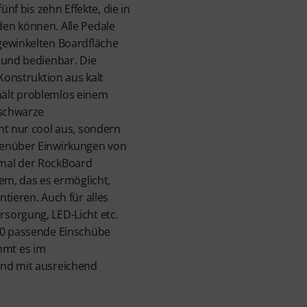
ünf bis zehn Effekte, die in
en können. Alle Pedale
gewinkelten Boardfläche
 und bedienbar. Die
 Konstruktion aus kalt
ält problemlos einem
 schwarze
ht nur cool aus, sondern
genüber Einwirkungen von
mal der RockBoard
tem, das es ermöglicht,
tieren. Auch für alles
sorgung, LED-Licht etc.
.0 passende Einschübe
mt es im
und mit ausreichend