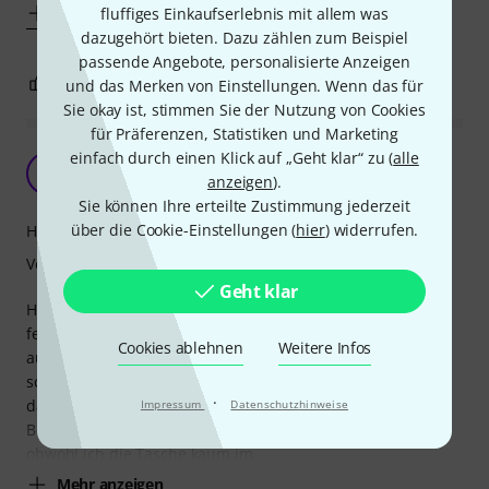
Mehr anzeigen
fluffiges Einkaufserlebnis mit allem was
dazugehört bieten. Dazu zählen zum Beispiel
passende Angebote, personalisierte Anzeigen
0
0
BEWERTUNG MELDEN
und das Merken von Einstellungen. Wenn das für
Sie okay ist, stimmen Sie der Nutzung von Cookies
für Präferenzen, Statistiken und Marketing
einfach durch einen Klick auf „Geht klar“ zu (
alle
Wenig Tasche fürs Geld
K
anzeigen
).
Kaiman 31.10.2019
Sie können Ihre erteilte Zustimmung jederzeit
über die Cookie-Einstellungen (
hier
) widerrufen.
Handling
Verarbeitung
Geht klar
Habe die Tasche für mein Goodtime 2 bestellt und
festgestellt, dass sie wirklich nur für Leichtgewichte
Cookies ablehnen
Weitere Infos
ausgelegt ist – wenn überhaupt. Habe ein einziges Mal ein
schwereres Banjo mit Tonring darin transportiert und bald
·
darauf haben sich die Nähte an den Gurten gelöst. Am
Impressum
Datenschutzhinweise
Boden hat sich nach kurzer Zeit ein Riss gebildet. Und das,
obwohl ich die Tasche kaum im
Mehr anzeigen