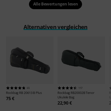
Alle Bewertungen lesen
Alternativen vergleichen
65
117
Rockbag
RB 20613 B Plus
Rockbag
RB20002B Tenor
R
Ukulele Bag
U
75 €
22,90 €