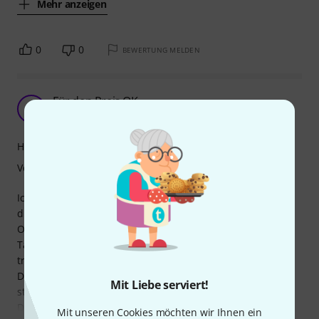
Mehr anzeigen
0
0
BEWERTUNG MELDEN
Für den Preis OK
H
Hans-WernerK 10.02.2026
Handling
Verarbeitung
Ich hab die Tasche zum Transport im Auto gekauft.Für
diesen Einsatzzweck ist sie für mich völlig ausreichend.
Optisch sind keine Verarbeitungsfehler feststellbar.Die
Tasche könnte 1-2 cm HÖHER sein, aber das Banjo passt
trotzdem prima rein (bei 36 cm Kesseldurchmesser ).
Die Reißverschlüsse sind leichtgängig und wirken recht
Mit Liebe serviert!
stabil.
Die Halsauflage im
Mit unseren Cookies möchten wir Ihnen ein