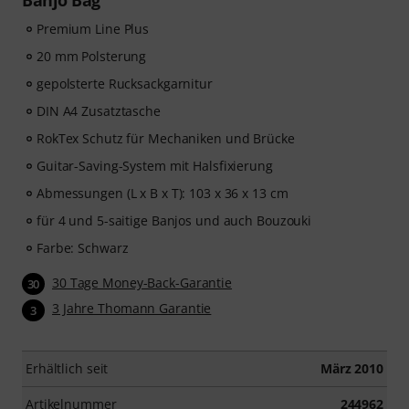
Banjo Bag
Premium Line Plus
20 mm Polsterung
gepolsterte Rucksackgarnitur
DIN A4 Zusatztasche
RokTex Schutz für Mechaniken und Brücke
Guitar-Saving-System mit Halsfixierung
Abmessungen (L x B x T): 103 x 36 x 13 cm
für 4 und 5-saitige Banjos und auch Bouzouki
Farbe: Schwarz
30 Tage Money-Back-Garantie
30
3 Jahre Thomann Garantie
3
Erhältlich seit
März 2010
Artikelnummer
244962