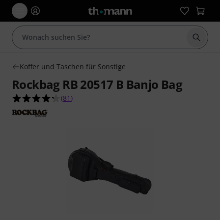
Suche 
Koffer und Taschen für Sonstige
Rockbag RB 20517 B Banjo Bag
4.2 von 5 Sternen aus 81 Kundenbewertungen
(
81
)