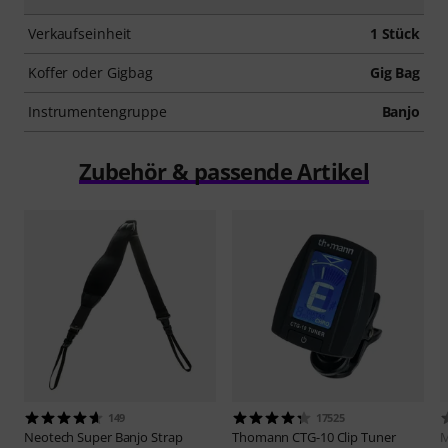
Verkaufseinheit
1 Stück
Koffer oder Gigbag
Gig Bag
Instrumentengruppe
Banjo
Zubehör & passende Artikel
149
17525
Neotech
Super Banjo Strap
Thomann
CTG-10 Clip Tuner
M