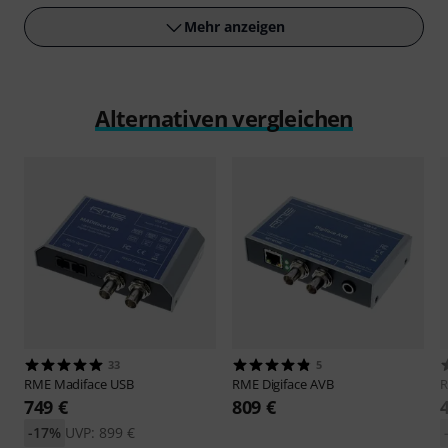
Mehr anzeigen
Alternativen vergleichen
33
5
RME
Madiface USB
RME
Digiface AVB
749 €
809 €
-17%
UVP: 899 €