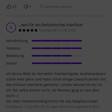
21
1
BEWERTUNG MELDEN
...was für ein fantastisches Interface!
S
Stephanski 01.06.2024
Verarbeitung
Features
Bedienung
Sound
Ich kenne RME als Hersteller hochwertigster Audiohardware
schon viele Jahre und habe schon einige Liveaufnahmen mit
den 8 Kanal Interfaces gemacht. Leisten konnte ich mir so
ein Teil selbst bisher nicht, als Rentner ging es nun aber
doch :-)
Für mein Homerecording reicht mir das Babyface locker
(1xGitarre, 1x Synth). Es ist aber leicht um weitere 8 I/O´s