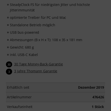
SteadyClock FS für niedrigsten Jitter und höchste
Jitterimmunität
optimierte Treiber für PC und Mac
Standalone Betrieb möglich
USB bus-powered
Abmessungen (B x H x T): 108 x 35 x 181 mm
Gewicht: 680 g
inkl. USB-C Kabel
30 Tage Money-Back-Garantie
30
3 Jahre Thomann Garantie
3
Erhältlich seit
Dezember 2019
Artikelnummer
476426
Verkaufseinheit
1 Stück