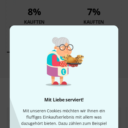
8%
7%
KAUFTEN
KAUFTEN
Focusrite Scarlett Solo 3rd
Focusrite Scarlett Solo 4th
Gen
Gen
89 €
120 €
Vergleichen
Zubehör & passende Artikel
Mit Liebe serviert!
Mit unseren Cookies möchten wir Ihnen ein
fluffiges Einkaufserlebnis mit allem was
dazugehört bieten. Dazu zählen zum Beispiel