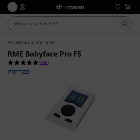
Suche 
USB Audiointerfaces
RME Babyface Pro FS
4.9 von 5 Sternen aus 186 Kundenbewertungen
(
186
)