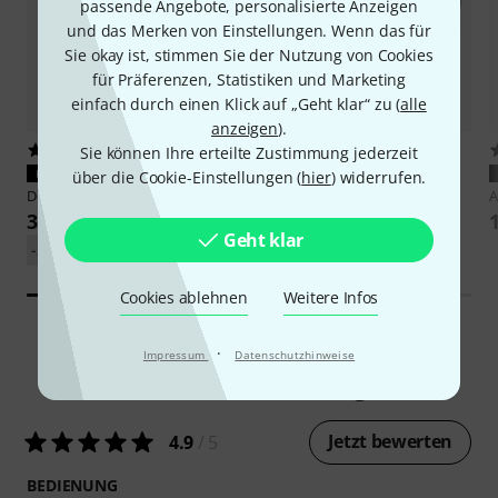
passende Angebote, personalisierte Anzeigen
und das Merken von Einstellungen. Wenn das für
Sie okay ist, stimmen Sie der Nutzung von Cookies
für Präferenzen, Statistiken und Marketing
einfach durch einen Klick auf „Geht klar“ zu (
alle
anzeigen
).
19
333
Sie können Ihre erteilte Zustimmung jederzeit
PASST GARANTIERT
PASST GARANTIERT
über die Cookie-Einstellungen (
hier
) widerrufen.
Decksaver
RME Babyface Pro FS
Mutec
Optical Cable 0,5m
A
34 €
8,90 €
Geht klar
-27%
UVP: 46,41 €
Cookies ablehnen
Weitere Infos
·
Impressum
Datenschutzhinweise
186
Kundenbewertungen
Jetzt bewerten
4.9
/ 5
BEDIENUNG