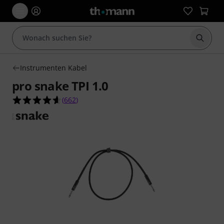
Suche 
Instrumenten Kabel
pro snake TPI 1.0
4.6 von 5 Sternen aus 662 Kundenbewertungen
(
662
)