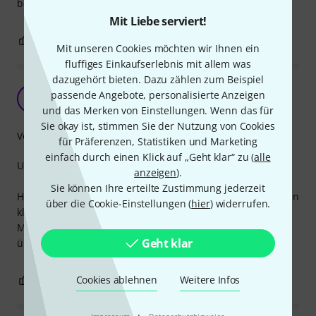
bemängeln!
Mit Liebe serviert!
0
0
BEWERTUNG MELDEN
Mit unseren Cookies möchten wir Ihnen ein
fluffiges Einkaufserlebnis mit allem was
dazugehört bieten. Dazu zählen zum Beispiel
Top Preisleistung!!
passende Angebote, personalisierte Anzeigen
L
lopresti_enzo 29.03.2023
und das Merken von Einstellungen. Wenn das für
Sie okay ist, stimmen Sie der Nutzung von Cookies
Verarbeitung
für Präferenzen, Statistiken und Marketing
einfach durch einen Klick auf „Geht klar“ zu (
alle
Unterbewertetes Allround-Reverb Pedal.
anzeigen
).
Sie können Ihre erteilte Zustimmung jederzeit
Hat sehr viele Funktionen und einen sehr qualitativ schönen
über die Cookie-Einstellungen (
hier
) widerrufen.
klang.
Man kann sehr viel einstellen und das alles für einen
Geht klar
überschaubaren Preis. Ist weiterzuempfehlen!
Cookies ablehnen
Weitere Infos
0
1
BEWERTUNG MELDEN
·
Impressum
Datenschutzhinweise