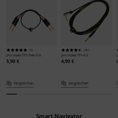
126
2287
pro snake
TPI-Twin 0.6
pro snake
TPI-A 3
p
5,90 €
4,90 €
Vergleichen
Vergleichen
Smart Navigator