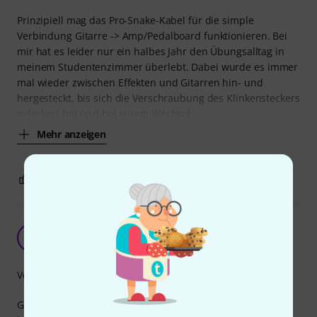
Prinzipiell mag das Pro-Snake-Kabel für die simple
Verbindung Gitarre -> Amp/Pedalboard funktionieren. Bei
mir hat es leider nur ein halbes Jahr den Übungsalltag in
meinem Studentenzimmer überlebt. Dabei wurde es immer
mal wieder zwischen Effekten und Gitarren hin- und
hergesteckt, bis sich die Verschraubung des Klinkensteckers
gelockert hat und bei einem Wechsel
Mehr anzeigen
2
0
BEWERTUNG MELDEN
Zufrieden
M
mrtop 14.02.2022
Verarbeitung
Gute Verarbeitung, tut was es soll. Es gibt nichts zu