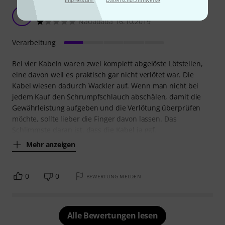
Mangelhafte Verlötung
N
Nadadada 16.10.2019
Verarbeitung
Bei vier Kabeln waren zwei komplett abgelöste Lötstellen,
eine davon weil es praktisch gar nicht verlötet war. Die
Kabel wiesen dadurch Wackler auf. Wenn man nicht bei
jedem Kauf den Schrumpfschlauch abschälen, damit die
Gewährleistung aufgeben und die Verlötung überprüfen
möchte, sollte lieber die Finger davon lassen. Das
Schlimmste daran ist, dass die Kabel ja ggf.
Mehr anzeigen
0
0
BEWERTUNG MELDEN
Alle Bewertungen lesen