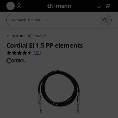
Suche 
Instrumenten Kabel
Cordial EI 1,5 PP elements
4.5 von 5 Sternen aus 131 Kundenbewertungen
(
131
)