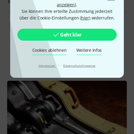
0
0
BEWERTUNG MELDEN
anzeigen
).
Sie können Ihre erteilte Zustimmung jederzeit
über die Cookie-Einstellungen (
hier
) widerrufen.
Alle Bewertungen lesen
Geht klar
Schon gewusst?
Cookies ablehnen
Weitere Infos
·
Alle
Ratgeber
Downloads
Impressum
Datenschutzhinweise