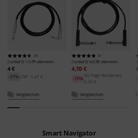
201
30
Cordial
EI 1,5 PR elements
Cordial
EI 0,6 RR elements
C
4 €
4,70 €
30-Tage-Bestpreis:
-27%
UVP: 5,47 €
-15%
5,50 €
Vergleichen
Vergleichen
Smart Navigator