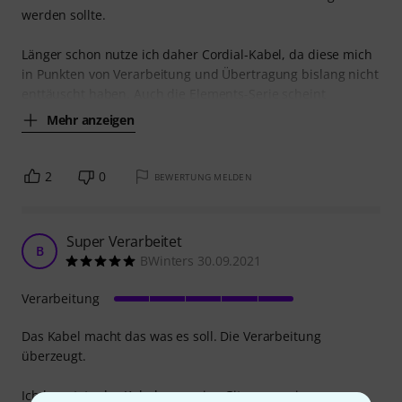
werden sollte.
Länger schon nutze ich daher Cordial-Kabel, da diese mich
in Punkten von Verarbeitung und Übertragung bislang nicht
enttäuscht haben. Auch die Elements-Serie scheint
Mehr anzeigen
2
0
BEWERTUNG MELDEN
Super Verarbeitet
B
BWinters 30.09.2021
Verarbeitung
Das Kabel macht das was es soll. Die Verarbeitung
überzeugt.
Ich benutzte das Kabel um meine Gitarre an ein