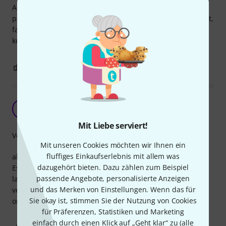
Audiointerface an meinen Tisch anzuschließen. Die Länge
passt für meine Anwendungszwecke. Man sei aber gewarnt,
falls man es an ein Amp anschließen will, da es doch recht
kurz ist.
1
0
BEWERTUNG MELDEN
Kabel gibt es viele
HA
Holger aus E. 25.10.2021
Mit Liebe serviert!
Verarbeitung
Mit unseren Cookies möchten wir Ihnen ein
fluffiges Einkaufserlebnis mit allem was
aber nur die von Cordial halten länger durch.
dazugehört bieten. Dazu zählen zum Beispiel
Es gibt Kabel, die kosten wenig, halten aber auch wenig
passende Angebote, personalisierte Anzeigen
lang durch. Anders von Cordial: beste Stecker, sauber
und das Merken von Einstellungen. Wenn das für
verarbeitet, mit ordentlichem Knickschutz am Stecker und
Sie okay ist, stimmen Sie der Nutzung von Cookies
ordentlich abgeschirmt. So muss Kabel!
für Präferenzen, Statistiken und Marketing
einfach durch einen Klick auf „Geht klar“ zu (
alle