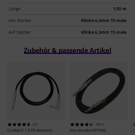
Länge
1,50 m
Von Stecker
Klinke 6,3mm TS male
Auf Stecker
Klinke 6,3mm TS male
Zubehör & passende Artikel
201
18011
Cordial
EI 1,5 PR elements
the sssnake
IPP1030
C