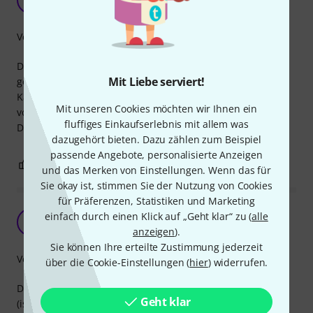
michse 02.01.2022
Verarbeitung
Das Kabel wird für Abhörmonitore im Homerecording
Mit Liebe serviert!
genutzt. Der Winkelstecker ist sehr praktisch da somit das
Kabel direkt nach unten hängt und einem Kabelbruch
Mit unseren Cookies möchten wir Ihnen ein
vorbeugt.
fluffiges Einkaufserlebnis mit allem was
Der Ton aus den Monitoren ist tadellos.
dazugehört bieten. Dazu zählen zum Beispiel
passende Angebote, personalisierte Anzeigen
1
0
BEWERTUNG MELDEN
und das Merken von Einstellungen. Wenn das für
Sie okay ist, stimmen Sie der Nutzung von Cookies
für Präferenzen, Statistiken und Marketing
Gutes Kabel für "normale Ansprüche"
einfach durch einen Klick auf „Geht klar“ zu (
alle
A
Anunnaki 19.09.2024
anzeigen
).
Sie können Ihre erteilte Zustimmung jederzeit
Verarbeitung
über die Cookie-Einstellungen (
hier
) widerrufen.
Das Kabel wirkt gut verarbeitet bis auf die Zugentlastung
Geht klar
(ist nur eine Feder),diese ist aber für zu Hause kein so