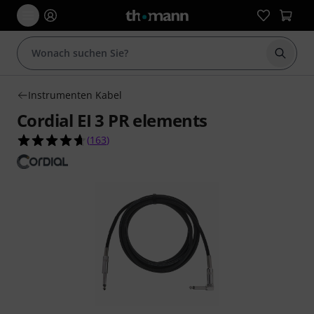
Suche 
Instrumenten Kabel
Cordial EI 3 PR elements
4.6 von 5 Sternen aus 163 Kundenbewertungen
(
163
)