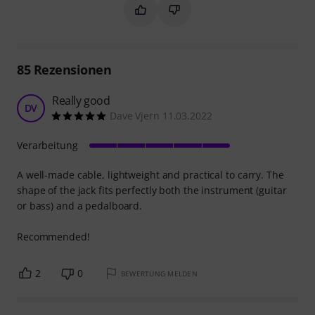
Markieren Sie diese Zusammenfassung
Markieren Sie diese Zusammen
85
Rezensionen
Really good
DV
Dave Vjern 11.03.2022
Verarbeitung
A well-made cable, lightweight and practical to carry. The
shape of the jack fits perfectly both the instrument (guitar
or bass) and a pedalboard.
Recommended!
2
0
BEWERTUNG MELDEN