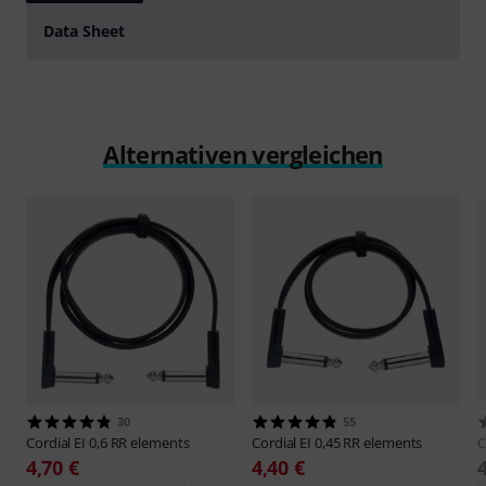
Data Sheet
Alternativen vergleichen
30
55
Cordial
EI 0,6 RR elements
Cordial
EI 0,45 RR elements
C
4,70 €
4,40 €