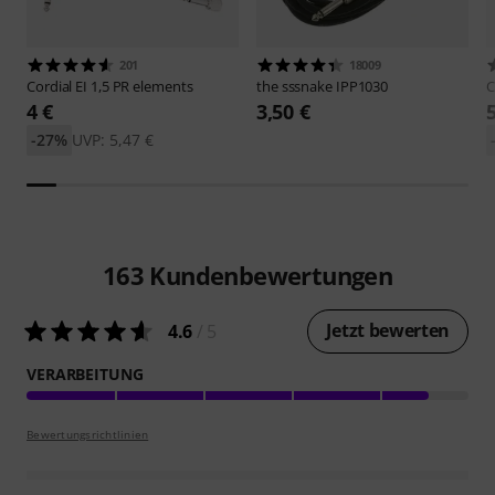
201
18009
Cordial
EI 1,5 PR elements
the sssnake
IPP1030
C
4 €
3,50 €
-27%
UVP: 5,47 €
163
Kundenbewertungen
Jetzt bewerten
4.6
/ 5
VERARBEITUNG
Bewertungsrichtlinien