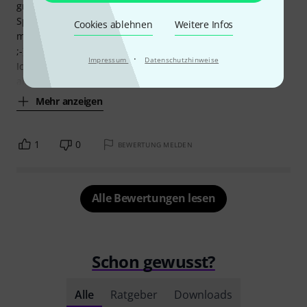
großes Problem da man ja im Gegensatz zur Bühne beim
Spielen nicht rum läuft und das Kabel z.B. beim Gebrauch
Cookies ablehnen
Weitere Infos
mit Keyboards eingesteckt wird und dann auch so verweilt
;-) .
·
Impressum
Datenschutzhinweise
Ich konnte auch keine Nebengeräusche wahrnehmen -
allerdings verzichte ich
Mehr anzeigen
1
0
BEWERTUNG MELDEN
Alle Bewertungen lesen
Schon gewusst?
Alle
Ratgeber
Downloads