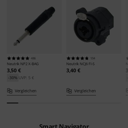
486
154
Neutrik
NP2 X-BAG
Neutrik
NCJ6 FI-S
N
3,50 €
3,40 €
-30%
UVP: 5 €
Vergleichen
Vergleichen
Smart Navigator