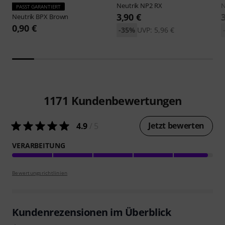
Neutrik
NP2 RX
N
PASST GARANTIERT
3,90 €
Neutrik
BPX Brown
0,90 €
-35%
UVP: 5,96 €
1171
Kundenbewertungen
Jetzt bewerten
4.9
/ 5
VERARBEITUNG
Bewertungsrichtlinien
Kundenrezensionen im Überblick