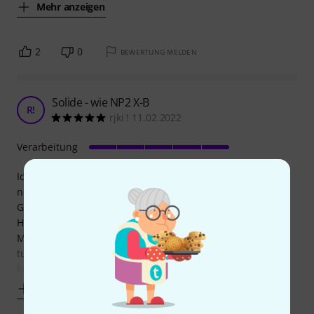
Mehr anzeigen
2
0
BEWERTUNG MELDEN
Solide - wie NP2 X-B
R!
rjki ! 11.02.2022
Verarbeitung
Ich benutze für selbst konfektionierte Gitarrenkabel
normalerwiese die schwarze Variante, aus rein optischen
Gründen brauchte ich dieses Mal die "metallischen".
Hier wie dort: Die Konstruktion ist prima, Löten und
Montage gehen einfach, Zugentlastung und Knickschutz
tuen danach offenbar ihren Dienst - ich musste bislang
keine Lötstellen nachbessern, keinen Stecker
Mehr anzeigen