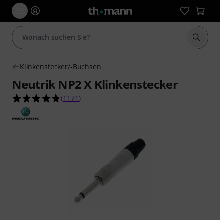
Suche 
Klinkenstecker/-Buchsen
Neutrik NP2 X Klinkenstecker
4.9 von 5 Sternen aus 1171 Kundenbewertunge
(
1171
)