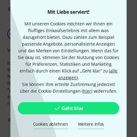
0
0
BEWERTUNG MELDEN
Mit Liebe serviert!
Mit unseren Cookies möchten wir Ihnen ein
Neutrik halt...
fluffiges Einkaufserlebnis mit allem was
OM
Oliver M. 06.01.2020
dazugehört bieten. Dazu zählen zum Beispiel
passende Angebote, personalisierte Anzeigen
Verarbeitung
und das Merken von Einstellungen. Wenn das für
Sie okay ist, stimmen Sie der Nutzung von Cookies
Ich löte mittlerweile (fast) alle Kabel selbst, und bei
für Präferenzen, Statistiken und Marketing
Signalkabeln kommt mir nichts anderes mehr ins Haus als
einfach durch einen Klick auf „Geht klar“ zu (
alle
Neutrik. Gut zu verarbeiten, und mir ist noch nie ein
anzeigen
).
Neutrik Stecker kaputtgegangen. Einzig an der
Sie können Ihre erteilte Zustimmung jederzeit
"großzügigen" Kunststoffverpackung könnte Neutrik
über die Cookie-Einstellungen (
hier
) widerrufen.
arbeiten, die verhältnismäßig großen Tüten sind eigentlich
nicht mehr zeitgemäß.
Geht klar
2
1
BEWERTUNG MELDEN
Cookies ablehnen
Weitere Infos