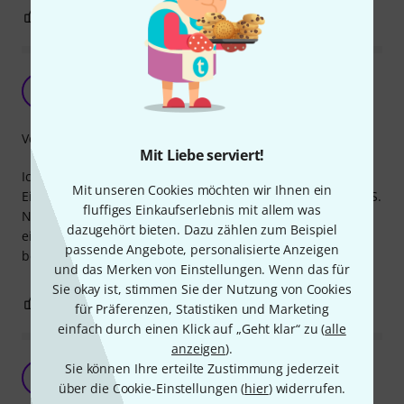
0
0
BEWERTUNG MELDEN
Solide
MS
Mr. Strat 06.03.2024
Verarbeitung
Mit Liebe serviert!
Ich habe mir 3 Stück bestellt. Alle machen einen soliden
Mit unseren Cookies möchten wir Ihnen ein
Eindruck. Sie sind leichtgängig wie die von Fender oder PRS.
fluffiges Einkaufserlebnis mit allem was
Nachgemessen liegt ein Poti bei 255, einer bei 250 und
dazugehört bieten. Dazu zählen zum Beispiel
einer bei 245k. Ob sie langlebig sind, kann ich noch nicht
passende Angebote, personalisierte Anzeigen
beurteilen.
und das Merken von Einstellungen. Wenn das für
Sie okay ist, stimmen Sie der Nutzung von Cookies
0
0
BEWERTUNG MELDEN
für Präferenzen, Statistiken und Marketing
einfach durch einen Klick auf „Geht klar“ zu (
alle
anzeigen
).
Mojotone, die besten Gitarrenpots
Sie können Ihre erteilte Zustimmung jederzeit
AA
Anonymous Anonym 19.01.2025
über die Cookie-Einstellungen (
hier
) widerrufen.