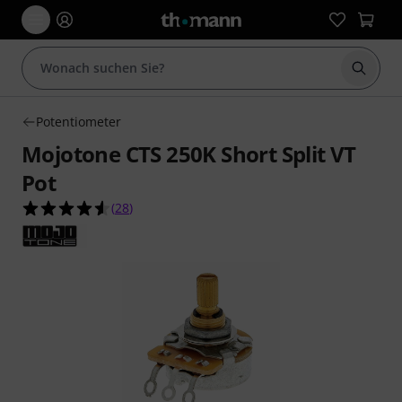
Suche 
Potentiometer
Mojotone CTS 250K Short Split VT
Pot
4.6 von 5 Sternen aus 28 Kundenbewertungen
(
28
)