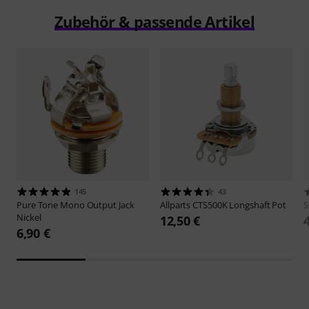
Zubehör & passende Artikel
145
43
Pure Tone
Mono Output Jack
Allparts
CTS500K Longshaft Pot
S
Nickel
12,50 €
6,90 €