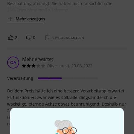
Beschaltung abhängt. Sie haben auch tatsächlich die
250kOhm ohne große Toleranz
Mehr anzeigen
2
0
BEWERTUNG MELDEN
Mehr erwartet
OA
Oliver aus J. 20.03.2022
Verarbeitung
Bei dem Preis hätte ich eine bessere Verarbeitung erwartet.
Es funktioniert zwar wie es soll, allerdings finde ich die
wackelige, eiernde Achse etwas beunruhigend. Deshalb nur
2 Punkte für die Verarbeitung. Mal sehen wie lange es hält.
Hab mir vorsichtshalber 2 von Allparts als Ersatz
nachbestellt. Man weiss ja nie.