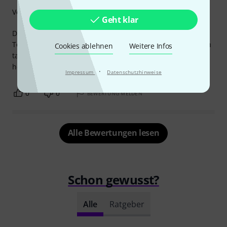
Verarbeitung
Geht klar
Die Pots sind leichtgängig und mechanisch makellos,
Toleranz des Widerstands beim Nachmessen ist gering. Ich
Cookies ablehnen
Weitere Infos
tausche Pots immer wieder durch diese von CTS
hergestellten Pots. Das sind schlicht die besten.
·
Impressum
Datenschutzhinweise
0
0
BEWERTUNG MELDEN
Alle Bewertungen lesen
Schon gewusst?
Alle
Ratgeber