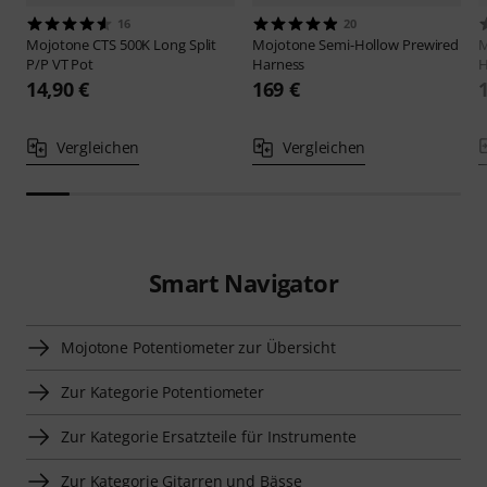
16
20
Mojotone
CTS 500K Long Split
Mojotone
Semi-Hollow Prewired
M
P/P VT Pot
Harness
H
14,90 €
169 €
Vergleichen
Vergleichen
Smart Navigator
Mojotone Potentiometer zur Übersicht
Zur Kategorie Potentiometer
Zur Kategorie Ersatzteile für Instrumente
Zur Kategorie Gitarren und Bässe