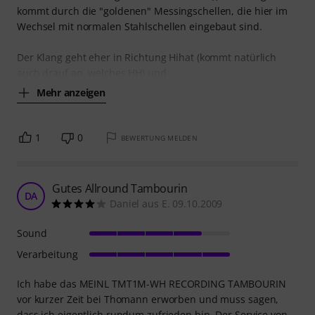
kommt durch die "goldenen" Messingschellen, die hier im
Wechsel mit normalen Stahlschellen eingebaut sind.
Der Klang geht eher in Richtung Hihat (kommt natürlich
auch drauf an, welches HH) und
Mehr anzeigen
1
0
BEWERTUNG MELDEN
Gutes Allround Tambourin
DA
Daniel aus E. 09.10.2009
Sound
Verarbeitung
Ich habe das MEINL TMT1M-WH RECORDING TAMBOURIN
vor kurzer Zeit bei Thomann erworben und muss sagen,
dass ich eigentlich rundum zufrieden bin. Der Service von