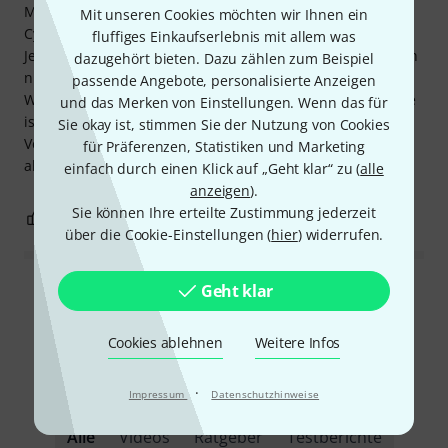
Man sollte das Teil allerdings im Verbund mit den eigenen
Mit unseren Cookies möchten wir Ihnen ein
Cymbals testen.
fluffiges Einkaufserlebnis mit allem was
Je nach Hihat oder Ride deckt sich der Sound und hebt sich
dazugehört bieten. Dazu zählen zum Beispiel
nicht ab...
passende Angebote, personalisierte Anzeigen
Was meiner Meinung nach nicht unbedingt Sinn der Sache
und das Merken von Einstellungen. Wenn das für
ist.
Sie okay ist, stimmen Sie der Nutzung von Cookies
Verarbeitung ist robust und gut. Ich kann das Tambourin
für Präferenzen, Statistiken und Marketing
also empfehlen.
einfach durch einen Klick auf „Geht klar“ zu (
alle
anzeigen
).
Sie können Ihre erteilte Zustimmung jederzeit
0
0
BEWERTUNG MELDEN
über die Cookie-Einstellungen (
hier
) widerrufen.
Geht klar
Alle Bewertungen lesen
Cookies ablehnen
Weitere Infos
Schon gewusst?
·
Impressum
Datenschutzhinweise
Alle
Videos
Ratgeber
Testberichte