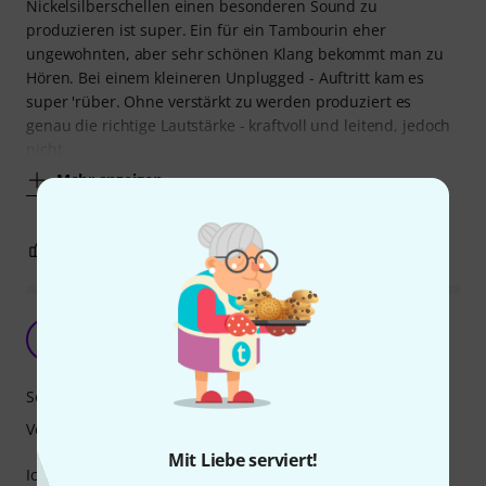
Nickelsilberschellen einen besonderen Sound zu
produzieren ist super. Ein für ein Tambourin eher
ungewohnten, aber sehr schönen Klang bekommt man zu
Hören. Bei einem kleineren Unplugged - Auftritt kam es
super 'rüber. Ohne verstärkt zu werden produziert es
genau die richtige Lautstärke - kraftvoll und leitend, jedoch
nicht
Mehr anzeigen
1
0
BEWERTUNG MELDEN
Abstimmungssache
DO
Dominic O. 21.11.2020
Sound
Verarbeitung
Mit Liebe serviert!
Ich bin zufrieden mit dem Teil.