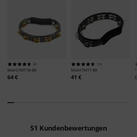
60
114
Meinl
TMT1B-BK
Meinl
TMT1 BK
64 €
41 €
51
Kundenbewertungen