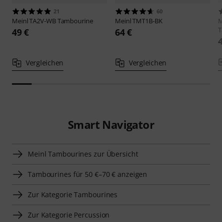
21
60
Meinl
TA2V-WB Tambourine
Meinl
TMT1B-BK
M
T
49 €
64 €
Vergleichen
Vergleichen
Smart Navigator
Meinl Tambourines zur Übersicht
Tambourines für 50 €–70 € anzeigen
Zur Kategorie Tambourines
Zur Kategorie Percussion