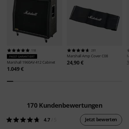
118
281
Marshall
Amp Cover C08
M
PASST GARANTIERT
24,90 €
Marshall
1960AV 412 Cabinet
1.049 €
170
Kundenbewertungen
Jetzt bewerten
4.7
/ 5