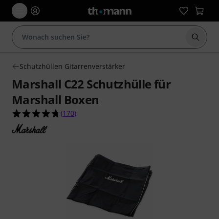
Suche 
Schutzhüllen Gitarrenverstärker
Marshall C22 Schutzhülle für
Marshall Boxen
4.7 von 5 Sternen aus 170 Kundenbewertungen
(
170
)