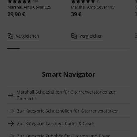
184
25
Marshall
Amp Cover C25
Marshall
Amp Cover 115
M
29,90 €
39 €
Vergleichen
Vergleichen
Smart Navigator
Marshall Schutzhüllen für Gitarrenverstärker zur
Übersicht
Zur Kategorie Schutzhüllen für Gitarrenverstärker
Zur Kategorie Taschen, Koffer & Cases
Zur Kategorie Zubehör für Gitarren und Bässe