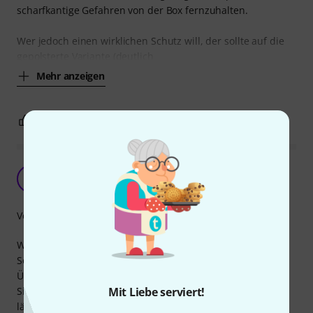
scharfkantige Gefahren von der Box fernzuhalten.
Wer jedoch einen wirklichen Schutz will, der sollte auf die
gepolsterte Variante (deutlich
Mehr anzeigen
0
0
BEWERTUNG MELDEN
Because it's worth it!
TM
TS MUC 16.07.2018
Verarbeitung
Weil es einem der gute Sound wert sein sollte - also der
Schutz in Form des dezent in schwarz gehaltenen
Überziehers mit Original Schriftzug.
Sieht auf jeden Fall schon mal gut aus im Proberaum und
Mit Liebe serviert!
lässt einen auch etwas ruhiger schlafen, die gute alte