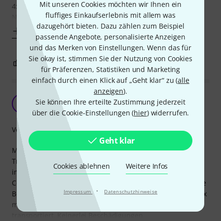
Mit unseren Cookies möchten wir Ihnen ein
4x12er Marshall-Box von 1971 gut umhüllt zu wissen.
fluffiges Einkaufserlebnis mit allem was
Nach dem psychologischen Teil noch zum Produkt:
dazugehört bieten. Dazu zählen zum Beispiel
Mehr anzeigen
passende Angebote, personalisierte Anzeigen
und das Merken von Einstellungen. Wenn das für
Sie okay ist, stimmen Sie der Nutzung von Cookies
0
0
BEWERTUNG MELDEN
für Präferenzen, Statistiken und Marketing
einfach durch einen Klick auf „Geht klar“ zu (
alle
anzeigen
).
Günstige Alternative zum Hardcase
Sie können Ihre erteilte Zustimmung jederzeit
DN
Diethelm N. 28.11.2009
über die Cookie-Einstellungen (
hier
) widerrufen.
Verarbeitung
Geht klar
Marshall-Boxen stecken einiges weg. Aber auf dem
Transport sollte man sie schützen. Da wir nicht
Cookies ablehnen
Weitere Infos
international unterwegs sind, habe ich mich für dieses
Cover entschieden. Die Tragegriffe bleiben optimal frei. Die
·
Impressum
Datenschutzhinweise
Box ist gegen alle Rempler usw. geschützt. Ich habe die Box
mit dem Cover seit dem Kauf im Transporter oder Hänger
transportiert. Keinerlei Beschädigungen