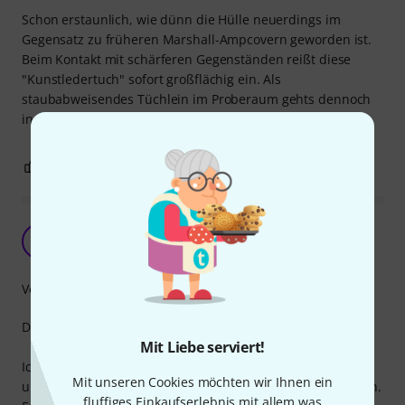
Schon erstaunlich, wie dünn die Hülle neuerdings im
Gegensatz zu früheren Marshall-Ampcovern geworden ist.
Beim Kontakt mit schärferen Gegenständen reißt diese
"Kunstledertuch" sofort großflächig ein. Als
staubabweisendes Tüchlein im Proberaum gehts dennoch
in Ordnung... abgesehen vom Preisleistungsverhältnis.
2
0
BEWERTUNG MELDEN
Staubschutz cover
A
Anonym 26.05.2015
Verarbeitung
Das Cover passt genau auf meinen Metropoulus-Amp.
Mit Liebe serviert!
Ich transportiere meinen "Metro-JTM45" allerdings kaum
Mit unseren Cookies möchten wir Ihnen ein
und kann darum nichts zur Robustheit des Materials sagen.
fluffiges Einkaufserlebnis mit allem was