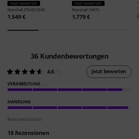
O
PASST GARANTIERT
PASST GARANTIERT
1
Marshall
JTM45/2245
Marshall
1987X
1.549 €
1.779 €
36
Kundenbewertungen
Jetzt bewerten
4.6
/ 5
VERARBEITUNG
HANDLING
Bewertungsrichtlinien
18
Rezensionen