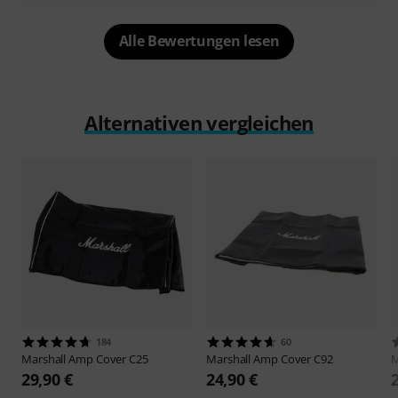
Alle Bewertungen lesen
Alternativen vergleichen
184
60
Marshall
Amp Cover C25
Marshall
Amp Cover C92
M
29,90 €
24,90 €