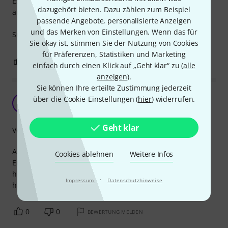
Es schützt aber vor zu starker Verstaubung und was
dazugehört bieten. Dazu zählen zum Beispiel
anderes soll dieses Cover auch nicht tun für mich.
passende Angebote, personalisierte Anzeigen
und das Merken von Einstellungen. Wenn das für
Super.
Sie okay ist, stimmen Sie der Nutzung von Cookies
für Präferenzen, Statistiken und Marketing
0
0
BEWERTUNG MELDEN
einfach durch einen Klick auf „Geht klar“ zu (
alle
anzeigen
).
Sie können Ihre erteilte Zustimmung jederzeit
Gutes Ampcover
über die Cookie-Einstellungen (
hier
) widerrufen.
PR
Pete Rock 21.01.2010
Geht klar
Verarbeitung
Als ich die Bewertungen gelesen habe, war meine
Cookies ablehnen
Weitere Infos
Erwartung an das Cover ehrlich gesagt nicht besonders
hoch. Nun finde ich aber, dass das Teil eine gute Qualität
·
Impressum
Datenschutzhinweise
hat und auch sicher einiges aushält.
0
0
BEWERTUNG MELDEN