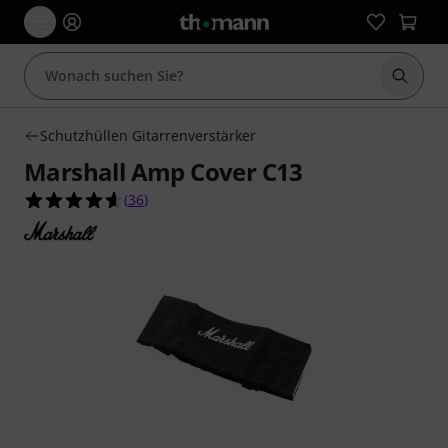
Suche 
Schutzhüllen Gitarrenverstärker
Marshall Amp Cover C13
4.6 von 5 Sternen aus 36 Kundenbewertungen
(
36
)