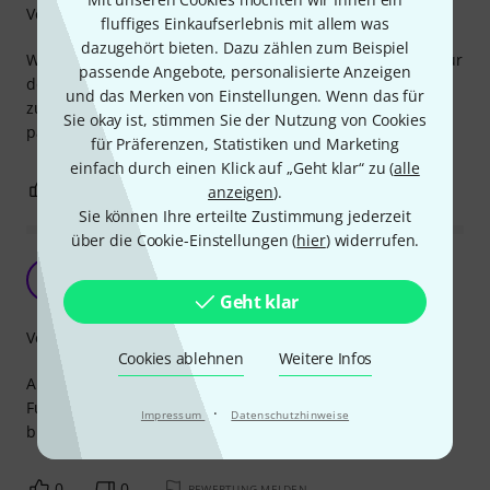
Verarbeitung
fluffiges Einkaufserlebnis mit allem was
dazugehört bieten. Dazu zählen zum Beispiel
Wer sich nicht an der Marke stört und nach einem Cover für
passende Angebote, personalisierte Anzeigen
den Katana 100 sucht, wird mit dieser Schutzhülle
und das Merken von Einstellungen. Wenn das für
zufreiden sein, auch wenn sie nicht "wie angegossen"
Sie okay ist, stimmen Sie der Nutzung von Cookies
passt.
für Präferenzen, Statistiken und Marketing
einfach durch einen Klick auf „Geht klar“ zu (
alle
0
0
BEWERTUNG MELDEN
anzeigen
).
Sie können Ihre erteilte Zustimmung jederzeit
über die Cookie-Einstellungen (
hier
) widerrufen.
Praktisch!
C
Christoph- 22.11.2013
Geht klar
Verarbeitung
Cookies ablehnen
Weitere Infos
Anständig verarbeitet. Passt auf den Marshall SL5C.
Fußschalter und Netzkabel können dabei angeschlossen
·
Impressum
Datenschutzhinweise
bleiben (bequemer geht's nicht).
0
0
BEWERTUNG MELDEN