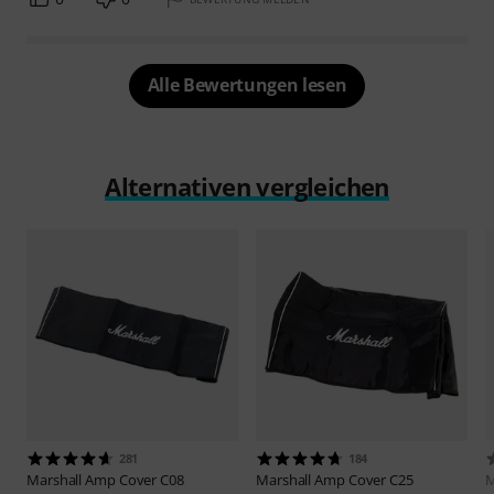
Alle Bewertungen lesen
Alternativen vergleichen
281
184
Marshall
Amp Cover C08
Marshall
Amp Cover C25
M