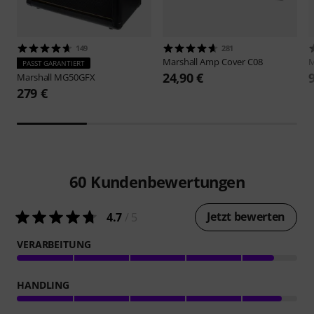
149
281
Marshall
Amp Cover C08
M
PASST GARANTIERT
24,90 €
Marshall
MG50GFX
279 €
60
Kundenbewertungen
Jetzt bewerten
4.7
/ 5
VERARBEITUNG
HANDLING