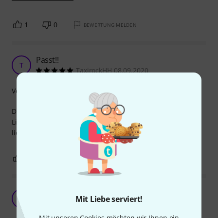
1
0
BEWERTUNG MELDEN
Passt!!
T
TaxirockHH 08.09.2020
Verarbeitung
Die Hülle macht was sie soll...Leider sehr lange
Lieferzeit,Marshall konnte wohl nicht zeitnahe
liefern.Trotzdem 5 Sterne.Danke!
1
0
BEWERTUNG MELDEN
Cover für Katana 100
T
Mit Liebe serviert!
telemax 13.11.2017
Mit unseren Cookies möchten wir Ihnen ein