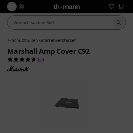
Suche 
Schutzhüllen Gitarrenverstärker
Marshall Amp Cover C92
4.7 von 5 Sternen aus 60 Kundenbewertungen
(
60
)