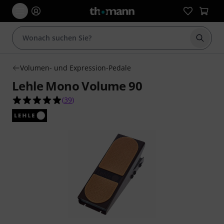
Suche 
Volumen- und Expression-Pedale
Lehle Mono Volume 90
4.9 von 5 Sternen aus 39 Kundenbewertungen
(
39
)