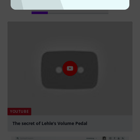
Alle
Videos
Testberichte
YOUTUBE
The secret of Lehle’s Volume Pedal
abspielen