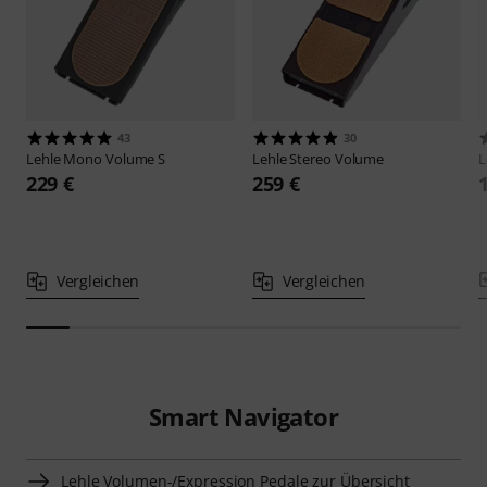
43
30
Lehle
Mono Volume S
Lehle
Stereo Volume
L
229 €
259 €
Vergleichen
Vergleichen
Smart Navigator
Lehle Volumen-/Expression Pedale zur Übersicht