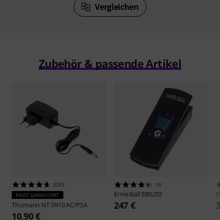
Vergleichen
Zubehör & passende Artikel
5293
14
Ernie Ball
EB6203
t
PASST GARANTIERT
247 €
Thomann
NT 0910 AC/PSA
10,90 €