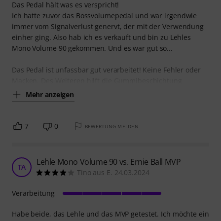
Das Pedal hält was es verspricht!
Ich hatte zuvor das Bossvolumepedal und war irgendwie
immer vom Signalverlust genervt, der mit der Verwendung
einher ging. Also hab ich es verkauft und bin zu Lehles
Mono Volume 90 gekommen. Und es war gut so...
Das Pedal ist unfassbar gut verarbeitet! Keine Fehler oder
Macken. Des Weiteren hilft die Gummibeschichtung
Mehr anzeigen
7
0
BEWERTUNG MELDEN
Lehle Mono Volume 90 vs. Ernie Ball MVP
TA
Tino aus E. 24.03.2024
Verarbeitung
Habe beide, das Lehle und das MVP getestet. Ich möchte ein