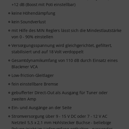
+12 dB (Boost mit Poti einstellbar)
keine Höhendämpfung
kein Soundverlust
mit Hilfe des MIN Reglers lässt sich die Mindestlautstärke
von 0 - 90% einstellen
Versorgungsspannung wird gleichgerichtet, gefiltert,
stabilisiert und auf 18 Volt verdoppelt
Gesamtdynamikumfang von 110 dB durch Einsatz eines
Blackmer VCA
Low-friction-Gleitlager
fein einstellbare Bremse
gebufferter Direct-Out als Ausgang für Tuner oder
zweiten Amp
Ein- und Ausgänge an der Seite
Stromversorgung über 9 - 15 V DC oder 7 - 12 V AC
Netzteil 5,5 x 2,1 mm Hohlstecker Buchse - beliebige
Polung (nicht im Lieferumfang enthalten - passendes