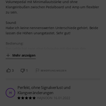
Volumepedal mit Minimallautstärke und ohne
Klangeinbußen zwischen Pedalboard und Amp um flexibler
zu sein.
Sound:
Habe ich keine nennenswerten Unterschiede gehört. Beide
lassen die Höhen unangetastet. Sehr gut!
Bedienung:
Das Lehle hat zwar eine Schraube mit der man den
Mehr anzeigen
3
1
BEWERTUNG MELDEN
Perfekt, ohne Signalverlust und
Klangveränderungen
H
HAJNOON 16.01.2022