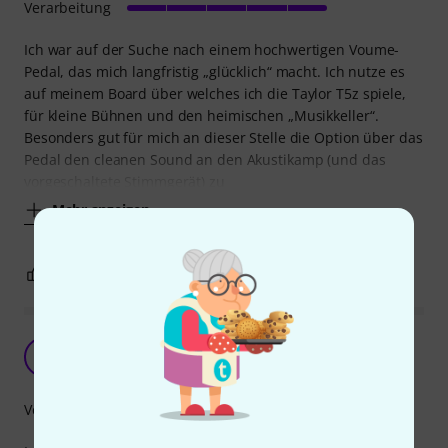
Verarbeitung
Ich war auf der Suche nach einem hochwertigen Voume-
Pedal, das mich langfristig „glücklich“ macht. Ich nutze es
auf meinem Board über welches ich die Taylor T5z spiele,
für kleine Bühnen und den heimischen „Musikkeller“.
Besonders gut für mich an dieser Stelle die Option über das
Pedal den cleanen Sound an den Akustikamp (und das
vorgeschaltete Stimmgerät) zu
Mehr anzeigen
0
0
BEWERTUNG MELDEN
Volumenpedal auf Pedalboard
S
Stefan3937 08.06.2020
Verarbeitung