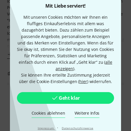
Ich verwende das Volume 90 als Volumenpedal auf meinem
Mit Liebe serviert!
Pedalboard. Im Vergleich zu meinen bisherigen
Volumenpedalen arbeitet es absolut geräuschfrei und ohne
Mit unseren Cookies möchten wir Ihnen ein
"Ruckler". Ist auch prima geeignet, um z.B. Effekte
fluffiges Einkaufserlebnis mit allem was
einzublenden.
dazugehört bieten. Dazu zählen zum Beispiel
Ich verwende die Min-Einstellung als Rhythmus-Lautstärke
passende Angebote, personalisierte Anzeigen
meiner Gitarre und die Max-Einstellung als Solo-Lautstärke.:
und das Merken von Einstellungen. Wenn das für
passt bei mir fast -
Sie okay ist, stimmen Sie der Nutzung von Cookies
Mehr anzeigen
für Präferenzen, Statistiken und Marketing
einfach durch einen Klick auf „Geht klar“ zu (
alle
anzeigen
).
2
2
BEWERTUNG MELDEN
Sie können Ihre erteilte Zustimmung jederzeit
über die Cookie-Einstellungen (
hier
) widerrufen.
Alle Bewertungen lesen
Geht klar
Cookies ablehnen
Weitere Infos
Schon gewusst?
·
Impressum
Datenschutzhinweise