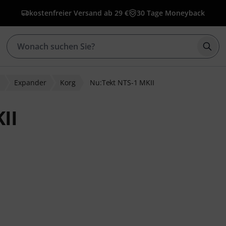
kostenfreier Versand ab 29 €
30 Tage Moneyback
Such
r
Expander
Korg
Nu:Tekt NTS-1 MKII
II
ewertungen