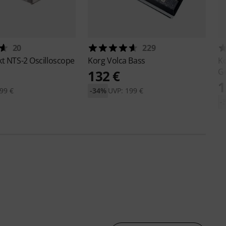
20
229
t NTS-2 Oscilloscope
Korg
Volca Bass
K
G
132 €
1
99 €
-34%
UVP: 199 €
-