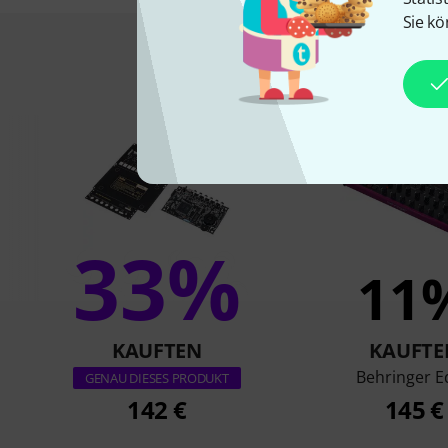
Sie kö
Das kauften Kund
33%
11
KAUFTEN
KAUFTE
Behringer E
GENAU DIESES PRODUKT
142 €
145 €