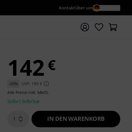
Kontakt
Über uns
DE / €
e mit Suchwort {searchTerm} starten
142
€
-25%
UVP: 189 €
Alle Preise inkl. MwSt.
Sofort lieferbar
IN DEN WARENKORB
1