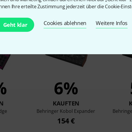
nnen Ihre erteilte Zustimmung jederzeit über die Cookie-Einst
en, die sich dieses Produk
Cookies ablehnen
Weitere Infos
Geht klar
%
6%
N
KAUFTEN
dge
Behringer Kobol Expander
Behringe
154 €