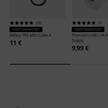
285
35
PASST GARANTIERT
PASST GARANTIERT
Befaco
TRS-MIDI Cable A
Thomann
USB C+A P
Supply
11 €
9,99 €