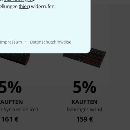
ellungen (
hier
) widerrufen.
t angesehen haben
·
Impressum
Datenschutzhinweise
5%
5%
KAUFTEN
KAUFTEN
r Syncussion SY-1
Behringer Grind
161 €
159 €