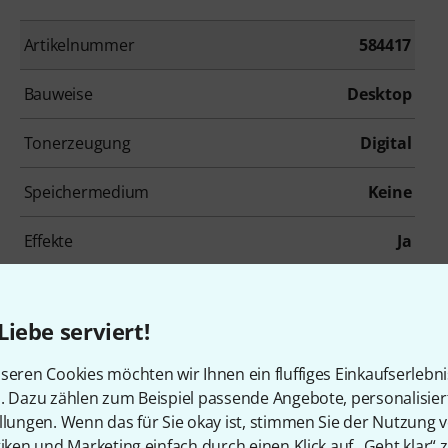
Artikelnummer
584417
Bauweise
Desktop
Tonerzeugung
Digital
Speichermedium
Keine
Effekte
Ja
Anzahl der analogen Ausgänge
2
Liebe serviert!
Display
Ja
seren Cookies möchten wir Ihnen ein fluffiges Einkaufserlebn
n. Dazu zählen zum Beispiel passende Angebote, personalisie
llungen. Wenn das für Sie okay ist, stimmen Sie der Nutzung 
tiken und Marketing einfach durch einen Klick auf „Geht klar“ z