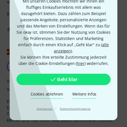
Mit unseren Cookies möchten wir Ihnen ein
Verarbeitung
fluffiges Einkaufserlebnis mit allem was
dazugehört bieten. Dazu zählen zum Beispiel
Bin sehr zufrieden! Erfüllt meine Erwartung! Danke!
passende Angebote, personalisierte Anzeigen
und das Merken von Einstellungen. Wenn das für
0
0
BEWERTUNG MELDEN
Sie okay ist, stimmen Sie der Nutzung von Cookies
für Präferenzen, Statistiken und Marketing
einfach durch einen Klick auf „Geht klar“ zu (
alle
Original zeigen
anzeigen
).
Sie können Ihre erteilte Zustimmung jederzeit
über die Cookie-Einstellungen (
hier
) widerrufen.
N
nasolop 04.02.2025
Geht klar
Stabilität
Verarbeitung
Cookies ablehnen
Weitere Infos
Ein sehr gut gestaltetes Produkt mit guten Materialien.
Einziger Nachteil ist, dass man die Befestigung an der
·
Impressum
Datenschutzhinweise
Tastaturbasis auch schon im Vorfeld hätte vorbereiten
können und man nicht Teile davon demontieren müsste.