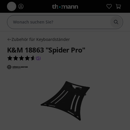
Suche 
Zubehör für Keyboardständer
K&M 18863 "Spider Pro"
4.6 von 5 Sternen aus 5 Kundenbewertungen
(
5
)