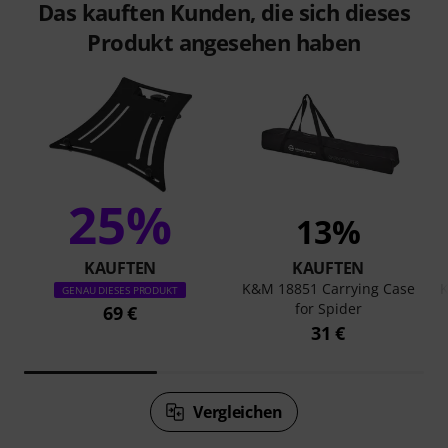
Das kauften Kunden, die sich dieses
Produkt angesehen haben
25%
13%
KAUFTEN
KAUFTEN
K&M 18851 Carrying Case
K
GENAU DIESES PRODUKT
for Spider
69 €
31 €
Vergleichen