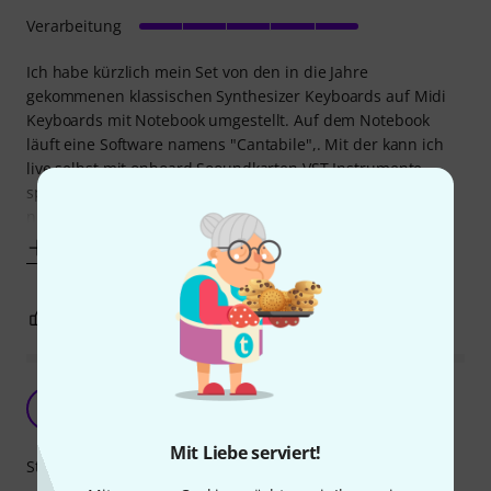
Verarbeitung
Ich habe kürzlich mein Set von den in die Jahre
gekommenen klassischen Synthesizer Keyboards auf Midi
Keyboards mit Notebook umgestellt. Auf dem Notebook
läuft eine Software namens "Cantabile",. Mit der kann ich
live selbst mit onboard Sooundkarten VST Instrumente
spielen. Zu diesem Zweck habe ich für meinen Spider Pro
nun eine Notebookhalterung
Mehr anzeigen
0
2
BEWERTUNG MELDEN
Laptopablage
N
Nurjak 19.03.2026
Mit Liebe serviert!
Stabilität