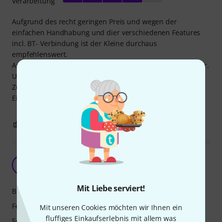
Verarbeitung
Aufgrund des recht geringen Preis und wegen der
einfachen Handhabung und dier verschiedenen Features
incl. BT- Verbindung ist der Kleine durchaus
empfehlenswert.
Auch als Unterstützung für akustische Gitarren gut nutzbar.
Und auch mit dem Zerrsound kann man so manchen
Zuhörer überraschen.
Ein wirklich nettes und brauchbares Teil!
2
0
BEWERTUNG MELDEN
Kleines Helferlein und mehr. :)
D
dtunemare 19.11.2024
Mit Liebe serviert!
Bedienung
Features
Mit unseren Cookies möchten wir Ihnen ein
fluffiges Einkaufserlebnis mit allem was
Sound