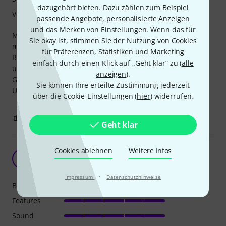
dazugehört bieten. Dazu zählen zum Beispiel
Verarbeitung
passende Angebote, personalisierte Anzeigen
und das Merken von Einstellungen. Wenn das für
Macht nen guten Job alle 3 presets von zufriedenstellend
Sie okay ist, stimmen Sie der Nutzung von Cookies
mit ein bisschen tweaking bis yooo.. nice!!
für Präferenzen, Statistiken und Marketing
Reicht zum mit jammen am Langerfeuer zum Akustikset
einfach durch einen Klick auf „Geht klar“ zu (
alle
und sogar kleinern Buskingjobs.Daurüberhinaus auch als
anzeigen
).
Gitarren Werkstatt Tool Prima!
Sie können Ihre erteilte Zustimmung jederzeit
Und das im Hosentasche Format.
über die Cookie-Einstellungen (
hier
) widerrufen.
1
2
BEWERTUNG MELDEN
Geht klar
Cookies ablehnen
Weitere Infos
Must have gadget!
L
Liostik 23.03.2026
·
Impressum
Datenschutzhinweise
Bedienung
Features
Sound