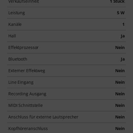
Verkaufseinheit
1 Stück
Leistung
5 W
Kanäle
1
Hall
Ja
Effektprozessor
Nein
Bluetooth
Ja
Externer Effektweg
Nein
Line Eingang
Nein
Recording Ausgang
Nein
MIDI Schnittstelle
Nein
Anschluss für externe Lautsprecher
Nein
Kopfhöreranschluss
Nein