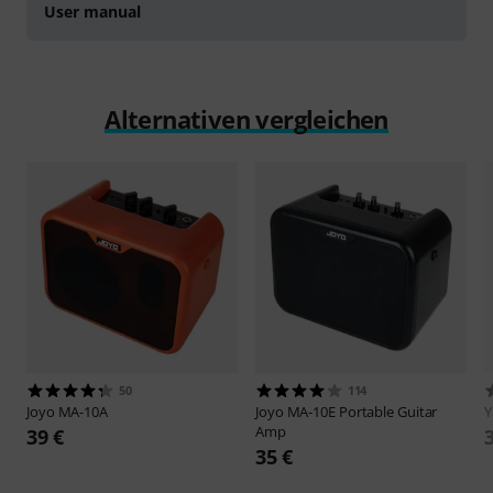
User manual
Alternativen vergleichen
50
114
Joyo
MA-10A
Joyo
MA-10E Portable Guitar
Y
Amp
39 €
35 €