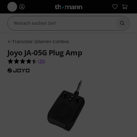
Suche 
Transistor Gitarren Combos
Joyo JA-05G Plug Amp
4.5 von 5 Sternen aus 35 Kundenbewertungen
(
35
)