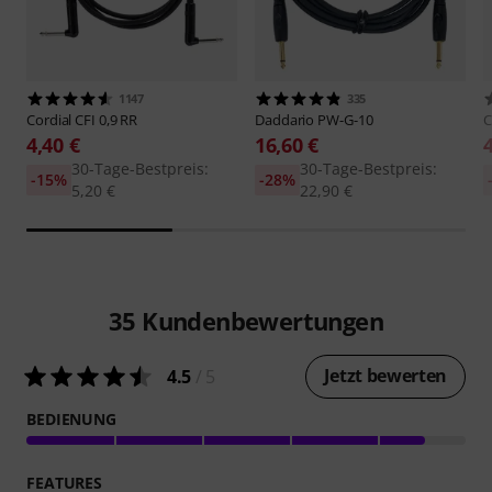
1147
335
Cordial
CFI 0,9 RR
Daddario
PW-G-10
C
4,40 €
16,60 €
30-Tage-Bestpreis:
30-Tage-Bestpreis:
-15%
-28%
5,20 €
22,90 €
35
Kundenbewertungen
Jetzt bewerten
4.5
/ 5
BEDIENUNG
FEATURES