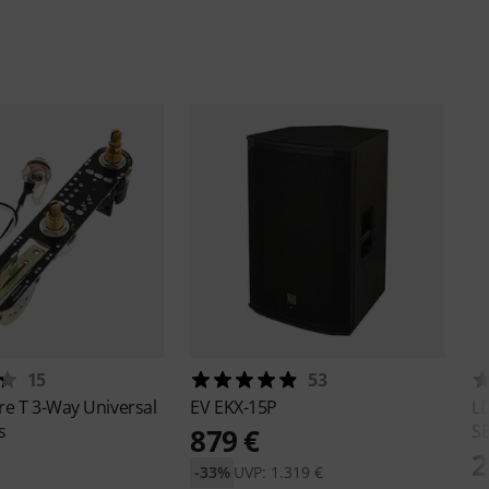
15
53
ire
T 3-Way Universal
EV
EKX-15P
L
s
S
879 €
2
-33%
UVP: 1.319 €