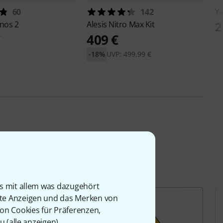
Y
60
142
2
nos 2
Alesis
Nitro Max Kit
€
409 €
-18%
UVP: 499,99 €
is mit allem was dazugehört
rte Anzeigen und das Merken von
von Cookies für Präferenzen,
u (
alle anzeigen
).