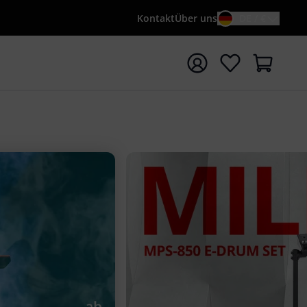
Kontakt
Über uns
DE / €
e mit Suchwort {searchTerm} starten