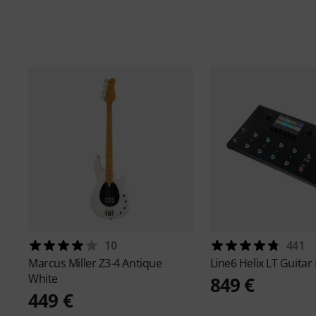
10
441
Marcus Miller
Z3-4 Antique
Line6
Helix LT Guitar
White
849 €
449 €