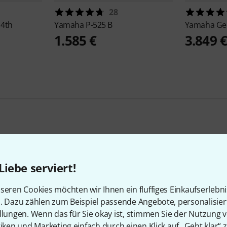
28
 4th
Yamaha
P-525 B
Yamaha
Ge
1.585 €
3.849 
Beliebte Marken
Liebe serviert!
seren Cookies möchten wir Ihnen ein fluffiges Einkaufserlebn
n. Dazu zählen zum Beispiel passende Angebote, personalisie
llungen. Wenn das für Sie okay ist, stimmen Sie der Nutzung 
tiken und Marketing einfach durch einen Klick auf „Geht klar“ z