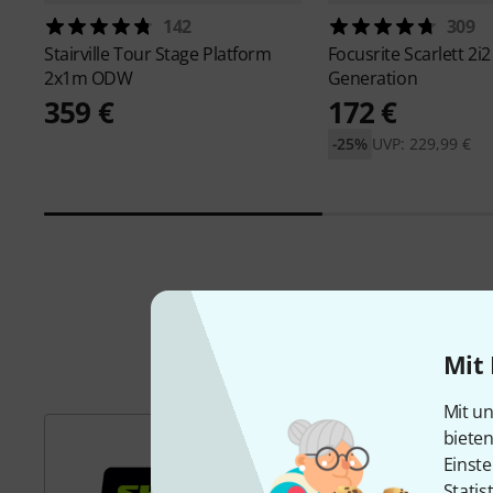
142
309
Stairville
Tour Stage Platform
Focusrite
Scarlett 2i2
2x1m ODW
Generation
359 €
172 €
-25%
UVP: 229,99 €
Mit 
Mit un
biete
Einste
Statis