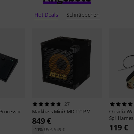
Hot Deals
Schnäppchen
27
 Processor
Markbass
Mini CMD 121P V
ObsidianW
Spl. Harnes
849 €
119 €
-11%
UVP: 949 €