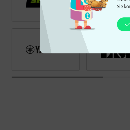
Sie kö