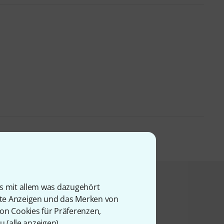
t angesehen haben
is mit allem was dazugehört
rte Anzeigen und das Merken von
von Cookies für Präferenzen,
u (
alle anzeigen
).