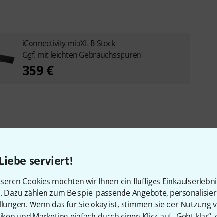
iConnectivity mioXL B-Stock
Ggf. mit leichten Gebrauchsspuren
359 €
Liebe serviert!
en, die sich dieses Produk
seren Cookies möchten wir Ihnen ein fluffiges Einkaufserlebn
n. Dazu zählen zum Beispiel passende Angebote, personalisie
llungen. Wenn das für Sie okay ist, stimmen Sie der Nutzung 
tiken und Marketing einfach durch einen Klick auf „Geht klar“ z