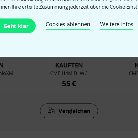
nnen Ihre erteilte Zustimmung jederzeit über die Cookie-Einst
Cookies ablehnen
Weitere Infos
Geht klar
%
5%
N
KAUFTEN
 mioXM
CME H4MIDI WC
CME
55 €
Vergleichen