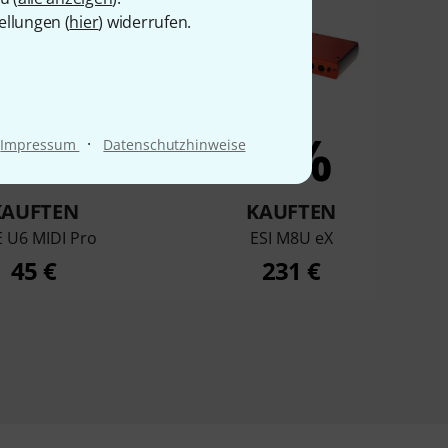
ellungen (
hier
) widerrufen.
5%
2%
·
Impressum
Datenschutzhinweise
KAUFTEN
KAUFTEN
 U6 MIDI Pro
ESI M8U eX
45 €
231 €