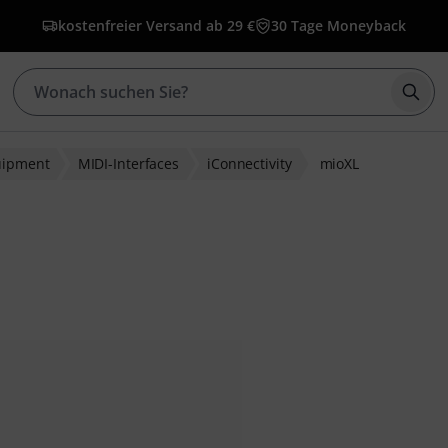
kostenfreier Versand ab 29 €
30 Tage Moneyback
Such
uipment
MIDI-Interfaces
iConnectivity
mioXL
bewertungen