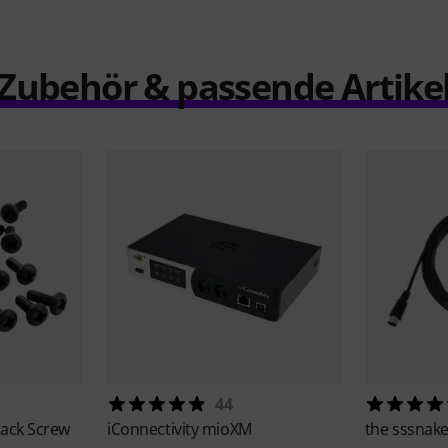
Zubehör & passende Artike
44
ack Screw
iConnectivity
mioXM
the sssnak