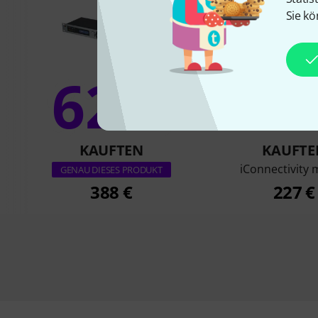
Sie kö
62%
14
KAUFTEN
KAUFTE
iConnectivity
GENAU DIESES PRODUKT
388 €
227 €