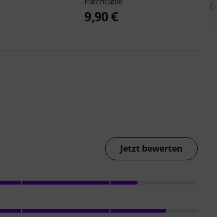
Patchcable
6
9,90 €
-
Jetzt bewerten