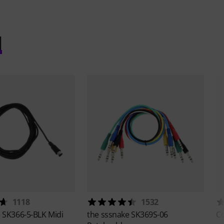
l
1118
1532
e
SK366-5-BLK Midi
the sssnake
SK369S-06
Co