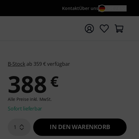
Kontakt
Über uns
DE / €
e mit Suchwort {searchTerm} starten
B-Stock
ab 359 € verfügbar
388
€
Alle Preise inkl. MwSt.
Sofort lieferbar
IN DEN WARENKORB
1