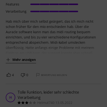
Features
Verarbeitung
Hab mich über mich selbst geärgert, das ich mich nicht
schon früher für den mio entschieden hab. Über die
Auracle software kann man das midi routing bequem
einrichten, und bis zu vier verschiedene Konfigurationen
entsprechend abspeichern. Midi-kabel umstecken
überflüssig. Hatte anfangs einige Probleme mit meinem
Elektron am USB host, der support konnte aber schnell
Mehr anzeigen
4
0
BEWERTUNG MELDEN
Tolle Funktion, leider sehr schlechte
Verarbeitung
H
Helmut740 13.05.2022