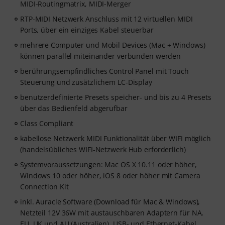
MIDI-Routingmatrix, MIDI-Merger
RTP-MIDI Netzwerk Anschluss mit 12 virtuellen MIDI
Ports, über ein einziges Kabel steuerbar
mehrere Computer und Mobil Devices (Mac + Windows)
können parallel miteinander verbunden werden
berührungsempfindliches Control Panel mit Touch
Steuerung und zusätzlichem LC-Display
benutzerdefinierte Presets speicher- und bis zu 4 Presets
über das Bedienfeld abgerufbar
Class Compliant
kabellose Netzwerk MIDI Funktionalität über WIFI möglich
(handelsübliches WIFI-Netzwerk Hub erforderlich)
Systemvoraussetzungen: Mac OS X 10.11 oder höher,
Windows 10 oder höher, iOS 8 oder höher mit Camera
Connection Kit
inkl. Auracle Software (Download für Mac & Windows),
Netzteil 12V 36W mit austauschbaren Adaptern für NA,
EU, UK und AU (Australien), USB- und Ethernet-Kabel