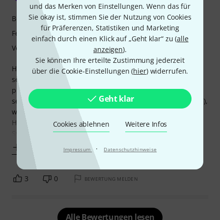
und das Merken von Einstellungen. Wenn das für
Sie okay ist, stimmen Sie der Nutzung von Cookies
Bedienung
für Präferenzen, Statistiken und Marketing
Features
einfach durch einen Klick auf „Geht klar“ zu (
alle
Verarbeitung
anzeigen
).
Sie können Ihre erteilte Zustimmung jederzeit
Habe mir den mioXM vor wenigen Tagen gekauft und
über die Cookie-Einstellungen (
hier
) widerrufen.
seither in Betrieb. Anschluss und Einarbeitung waren
problemlos - die zugehörige Software ist ziemlich
Geht klar
selbsterklärend: Source (MIDI-IN) an Destination (MIDI-OUT),
wobei die DIN- und USB-Anschlüsse klar getrennt sind.
Habe damit jetzt mein m-audio Code 25, digitakt sowie 2
Cookies ablehnen
Weitere Infos
Synths angeschlossen und mit einer klaren
Mehr anzeigen
·
Impressum
Datenschutzhinweise
3
0
BEWERTUNG MELDEN
Alle Bewertungen lesen