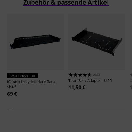
Zubehör & passende Artikel
2583
PASST GARANTIERT
Thon
Rack Adapter 1U 25
i
iConnectivity
Interface Rack
11,50 €
Shelf
69 €