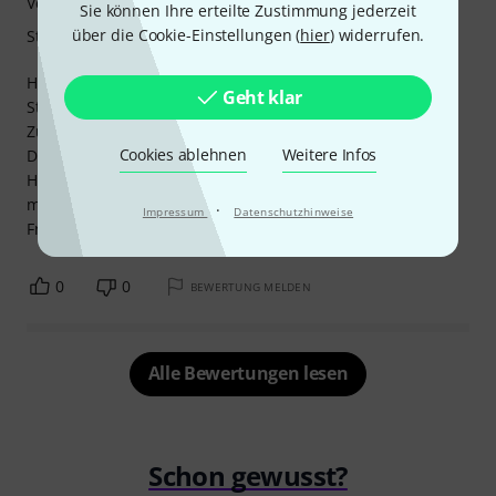
Verarbeitung
Sie können Ihre erteilte Zustimmung jederzeit
über die Cookie-Einstellungen (
hier
) widerrufen.
Stabilität
Halterungen selbst sind in Ordnung; habe insgesamt 9
Geht klar
Stück im Einsatz.
Zu verbessern wäre die Wandbefestigung (Schrauben und
Cookies ablehnen
Weitere Infos
Dübel); die mitgeschickten sind für Leichtbauwände /
Hohlwände ungeeignet.
mfg
·
Impressum
Datenschutzhinweise
Frank Lobach
0
0
BEWERTUNG MELDEN
Alle Bewertungen lesen
Schon gewusst?