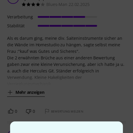
Blues-Man 22.02.2025
Verarbeitung
Stabilität
Als es darum ging, meine div. Saiteninstrumente sicher an
die Wände im Homestudio zu hängen, sagte selbst meine
Frau :"kauf was Gutes und Sicheres".
Die 2 erwähnten Brüche aus einer anderen Bewertung
gaben zwar eine kleine Verunsicherung, aber ich hatte ja u.
a. auch die Hercules Git. Ständer erfolgreich in
Verwendung. Kleine Hakeligkeiten der
Verrieglungsmechanik
Mehr anzeigen
0
0
BEWERTUNG MELDEN
Sehr gut für Akustik-Gitarren mit breitem Hals