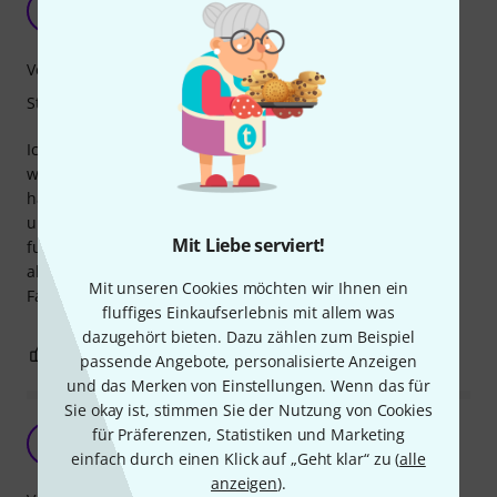
D
drmedblues 15.01.2021
Verarbeitung
Stabilität
Ich habe endlich meine Gitarren an die Wand nageln
wollen. Gut, dass ich verschiedene Wandhalter gekauft
habe. Dieser hier ist sehr gut, weil man ihn auf
unteschiedliche Halsbreiten eistellen kann. Die Halterung
Mit Liebe serviert!
funktioniert einwandfrei, hält aber aus meiner Sicht nur
akustische Gitarren aus, die elektrischen sind zu schwer.
Mit unseren Cookies möchten wir Ihnen ein
Fazit: Ein gute Wahl für akustische Gitarren.
fluffiges Einkaufserlebnis mit allem was
dazugehört bieten. Dazu zählen zum Beispiel
0
0
BEWERTUNG MELDEN
passende Angebote, personalisierte Anzeigen
und das Merken von Einstellungen. Wenn das für
Sie okay ist, stimmen Sie der Nutzung von Cookies
für Präferenzen, Statistiken und Marketing
FL
Frank Lobach 13.01.2021
einfach durch einen Klick auf „Geht klar“ zu (
alle
anzeigen
).