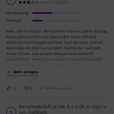
cooler 20.08.2021
Verarbeitung
Stabilität
Habe 7Stk im Einsatz. Seit nunmehr nahezu 2 Jahre. Anfang
diesen Jahres brach einer davon über Nacht, Ich fand
meine Les Paul morgens auf dem Tisch darunter. Gott sei
dank blieb die Gitarre unversehrt. Dachte mir nach dem
ersten Schock...nun ja kann mal passieren,vielleicht
materialfehler. Heute schon wieder einer gebrochen,Gott
sei dank hatte ich noch die Hand an der
Mehr anzeigen
12
2
BEWERTUNG MELDEN
Der schnelle Griff, ob Uke, A- o. E-Git. m. asym. o.
sym. Kopfplatte
B