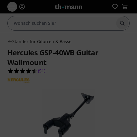
Suche 
Ständer für Gitarren & Bässe
Hercules GSP-40WB Guitar
Wallmount
4.5 von 5 Sternen aus 51 Kundenbewertungen
(
51
)