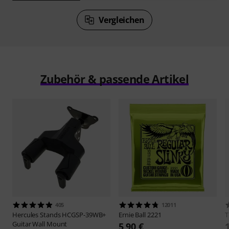
Vergleichen
Zubehör & passende Artikel
405
12011
Hercules Stands
HCGSP-39WB+
Ernie Ball
2221
Guitar Wall Mount
5,90 €