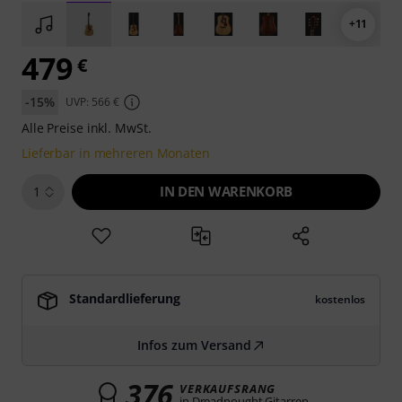
+11
479
€
-15%
UVP: 566 €
Alle Preise inkl. MwSt.
Lieferbar in mehreren Monaten
IN DEN WARENKORB
1
Standardlieferung
kostenlos
Infos zum Versand
376
VERKAUFSRANG
in Dreadnought Gitarren