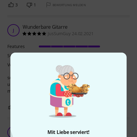
3
1
BEWERTUNG MELDEN
Wunderbare Gitarre
J
JusSumGuy 24.02.2021
Features
Sound
Verarbeitung
sehr schöner lauter durchsätzungsfähiger klang, der
unlakierte körper fühlt sich fantastisch an... da bekommt
man richtig viel für sein geld
2
0
BEWERTUNG MELDEN
Tolle Guild fürn schmalen Taler!!!
Mit Liebe serviert!
CN
Chris Newcombe 19.02.2018