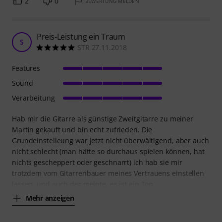
2
0
BEWERTUNG MELDEN
Preis-Leistung ein Traum
S
STR 27.11.2018
Features
Sound
Verarbeitung
Hab mir die Gitarre als günstige Zweitgitarre zu meiner
Martin gekauft und bin echt zufrieden. Die
Grundeinstelleung war jetzt nicht überwältigend, aber auch
nicht schlecht (man hätte so durchaus spielen können, hat
nichts gescheppert oder geschnarrt) ich hab sie mir
trotzdem vom Gitarrenbauer meines Vertrauens einstellen
lassen, und auch der meinte, es ist ein Top
Mehr anzeigen