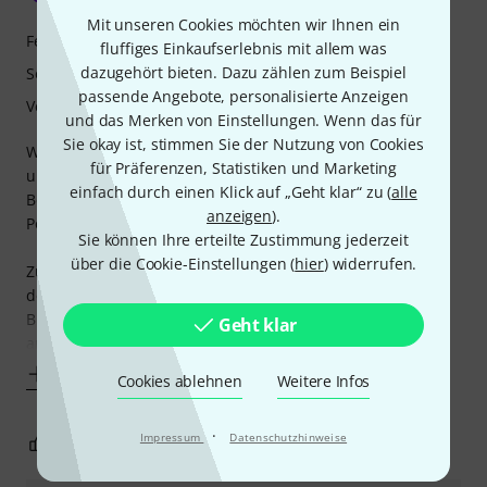
Mit unseren Cookies möchten wir Ihnen ein
Features
fluffiges Einkaufserlebnis mit allem was
dazugehört bieten. Dazu zählen zum Beispiel
Sound
passende Angebote, personalisierte Anzeigen
Verarbeitung
und das Merken von Einstellungen. Wenn das für
Sie okay ist, stimmen Sie der Nutzung von Cookies
Wie, was, eine Akkustikklampfe aus dem Hause Guild für
für Präferenzen, Statistiken und Marketing
unter 500 Euro? Die muss ich haben!!! Nachdem ich die
einfach durch einen Klick auf „Geht klar“ zu (
alle
Bestellung abgeschickt habe, hat gefühlt auch schon der
anzeigen
).
Postbote geklingelt.
Sie können Ihre erteilte Zustimmung jederzeit
über die Cookie-Einstellungen (
hier
) widerrufen.
Zunächst muss ich sagen, dass ich sehr zufrieden bin mit
der Dread. Zugegeben die Verarbeitung, speziell das
Binding, hat bei genauerer Betrachtung den ein oder
Geht klar
anderen
Mehr anzeigen
Cookies ablehnen
Weitere Infos
·
Impressum
Datenschutzhinweise
3
1
BEWERTUNG MELDEN