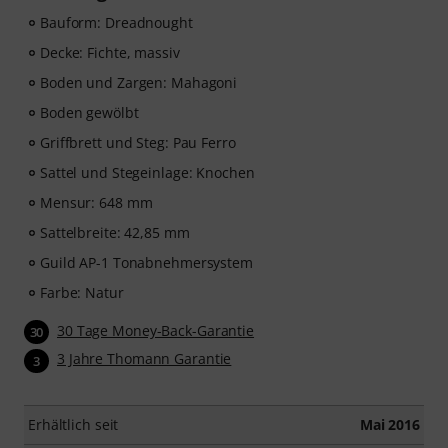
zugesendet. Das music2me Abo endet nach Ablauf
automatisch.
Bauform: Dreadnought
Music2Me, dein Online-Lernportal für Musik mit einem
Decke: Fichte, massiv
pädagogischen Konzept von studierten Musiklehrern.
Boden und Zargen: Mahagoni
Ausgezeichnet mit dem deutschen Bildungs-Award
2025/2026 in der Kategorie “E-Learning
Boden gewölbt
Instrumentalunterricht”! Mit über 400 Gitarren
Griffbrett und Steg: Pau Ferro
Videolektionen für Anfänger und Fortgeschrittene – von
Sattel und Stegeinlage: Knochen
Pop, Rock und Blues bis Metal und mehr. Mit
persönlichem Support per Chat, Noten zum
Mensur: 648 mm
Ausdrucken sowie intelligentem Videoplayer mit
Sattelbreite: 42,85 mm
Übungsfunktion, Zeitlupe und weitere Features.
Guild AP-1 Tonabnehmersystem
Farbe: Natur
30 Tage Money-Back-Garantie
30
3 Jahre Thomann Garantie
3
Erhältlich seit
Mai 2016