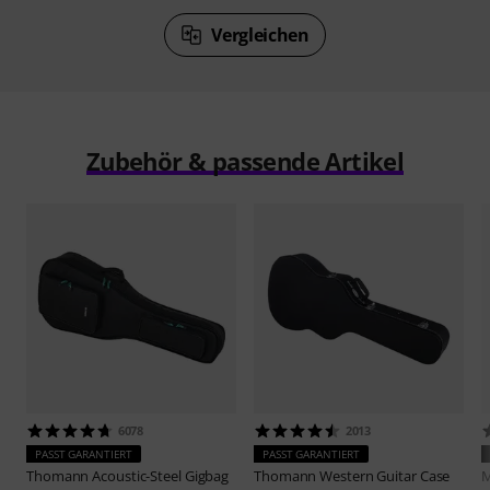
Vergleichen
Zubehör & passende Artikel
6078
2013
PASST GARANTIERT
PASST GARANTIERT
Thomann
Acoustic-Steel Gigbag
Thomann
Western Guitar Case
M