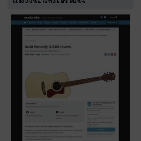
Guild D-240E, F2412-E and M240-E