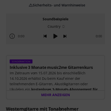
Sicherheits- und Warnhinweise
Soundbeispiele
Country
0:00
0:00
SONDERAKTION
Inklusive 3 Monate music2me Gitarrenkurs
Im Zeitraum vom 15.07.2026 bis einschließlich
14.10.2026 erhältst Du beim Kauf einer der
teilnehmenden E-Gitarren, Akustikgitarren oder
Ukulelen ein
kostenloses 3-Monats-Abonnement für
einen Onlinekurs von music2me im Wert von EUR
MEHR ANZEIGEN
57,00
. Nach dem Versand deiner Bestellung bekommst
du den Freischaltcode automatisch per E-Mail
Westerngitarre mit Tonabnehmer