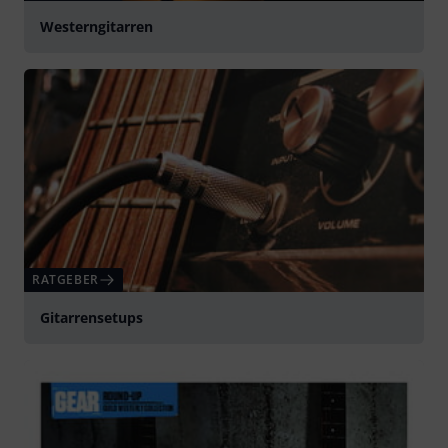
Westerngitarren
RATGEBER
Gitarrensetups