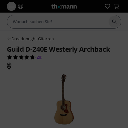
Suche 
Dreadnought Gitarren
Guild D-240E Westerly Archback
4.8 von 5 Sternen aus 28 Kundenbewertungen
(
28
)