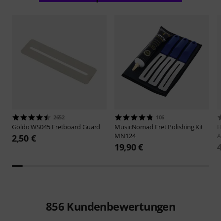
2652
106
Göldo
WS045 Fretboard Guard
MusicNomad
Fret Polishing Kit
H
MN124
A
2,50 €
19,90 €
856
Kundenbewertungen