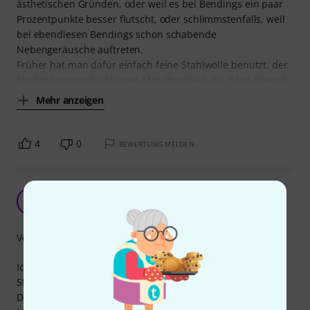
ästhetischen Gründen, oder weil es bei Bendings ein paar
Prozentpunkte besser flutscht, oder schlimmstenfalls, weil
bei ebendiesen Bendings schon schabende
Nebengeräusche auftreten.
Früher hat man dafür einfach feine Stahlwolle benutzt, der
Nachteil waren die kleinen Metallpartikel, die dann überall
Mehr anzeigen
4
0
BEWERTUNG MELDEN
Empfehlenswert!
R6
randy 61 12.02.2022
Verarbeitung
Ich habe meine Gitarrenbünde bisher immer mit 000
Stahlwolle poliert.
Da sollte man vorher die Saiten runtermachen.