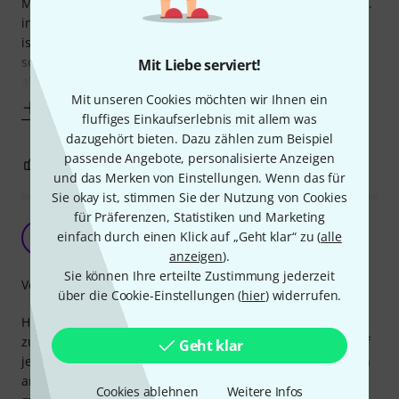
Mit dem Gummipad kan man zb. die Saiten lockern und zb.
in den hohen Lagen die Bünde polieren. Das Gummistück
ist gerade und man kann es auf den Bünden entlang
schieben.zu hohe Bünde werden auch etwas stärker
Mit Liebe serviert!
abgetragen. Es ist tatsächlich etwas
Mit unseren Cookies möchten wir Ihnen ein
Mehr anzeigen
fluffiges Einkaufserlebnis mit allem was
dazugehört bieten. Dazu zählen zum Beispiel
passende Angebote, personalisierte Anzeigen
2
0
BEWERTUNG MELDEN
und das Merken von Einstellungen. Wenn das für
Sie okay ist, stimmen Sie der Nutzung von Cookies
für Präferenzen, Statistiken und Marketing
wüsste nichts besseres
einfach durch einen Klick auf „Geht klar“ zu (
alle
H
Hadn 27.02.2025
anzeigen
).
Sie können Ihre erteilte Zustimmung jederzeit
Verarbeitung
über die Cookie-Einstellungen (
hier
) widerrufen.
Hatte eine Squier Jazzmaster neu gekauft und da war es ja
zu erwarten, dass da einiges gemacht werden müsste - auf
Geht klar
jeden Fall auch die Bundstäbchen. Die fühlten sich so rauh
an, dass die Saiten kaum zu verschieben waren, die hätte
Cookies ablehnen
Weitere Infos