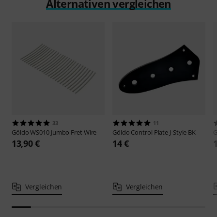
Alternativen vergleichen
33
11
Göldo
WS010 Jumbo Fret Wire
Göldo
Control Plate J-Style BK
G
13,90 €
14 €
Vergleichen
Vergleichen