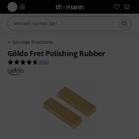
Suche 
Sonstige Ersatzteile
Göldo Fret Polishing Rubber
4.6 von 5 Sternen aus 856 Kundenbewertungen
(
856
)