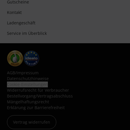
Gutscheine
Kontakt
Ladengeschäft
Service im Überblick
AGB
/
Impressum
Datenschutzhinweise
Cookie-Einstellungen
Widerrufsrecht für Verbraucher
Bestellvorgang/Vertragsabschluss
Mängelhaftungsrecht
Erklärung zur Barrierefreiheit
Vertrag widerrufen