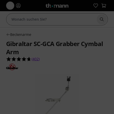
Suche 
Beckenarme
Gibraltar SC-GCA Grabber Cymbal
Arm
4.7 von 5 Sternen aus 402 Kundenbewertungen
(
402
)