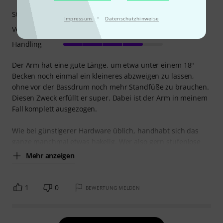
Stabilität
·
Impressum
Datenschutzhinweise
Verarbeitung
Handling
Der Arm hat eine gute Länge, um etwa unter einem 18"
Becken noch einmal ein kleineres abzweigen zu lassen,
ohne vor der Bassdrum noch mehr Standfüße zu brauchen.
Diesen Zweck erfüllt er super. Dabei ist der Arm in meinem
Fall komplett ausgezogen.
Wie bei günstigerer Hardware üblich, handhabt sich das
ganze manchmal etwas hakelig. Wer also gern stufenlose
Mehr anzeigen
1
0
BEWERTUNG MELDEN