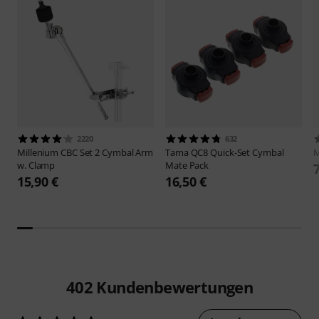
2220
632
Millenium
CBC Set 2 Cymbal Arm
Tama
QC8 Quick-Set Cymbal
M
w. Clamp
Mate Pack
15,90 €
16,50 €
402
Kundenbewertungen