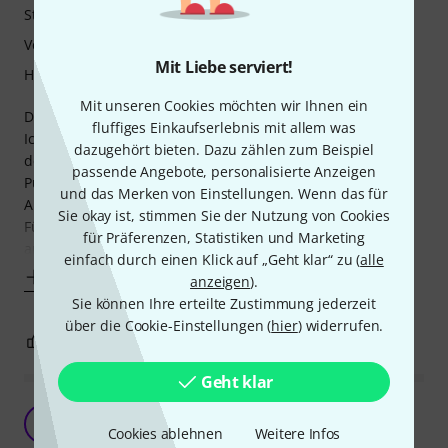
Stabilität
Verarbeitung
Mit Liebe serviert!
Handling
Mit unseren Cookies möchten wir Ihnen ein
Der Beckenarm lässt sich gut anbringen und hält super!
fluffiges Einkaufserlebnis mit allem was
Ich habe selbst größere Becken (14" China, 18" Crash) auf
dazugehört bieten. Dazu zählen zum Beispiel
den Beckenarmen gehabt und bisher keine Probleme in
passende Angebote, personalisierte Anzeigen
Punkto Stabilität und somit mit dem Beckenarm eine gute
und das Merken von Einstellungen. Wenn das für
Alternative zu einem zusätzlichen Beckenständer.
Sie okay ist, stimmen Sie der Nutzung von Cookies
Für kleine Becken habe ich noch zusätzliche Filze
für Präferenzen, Statistiken und Marketing
angebracht, da diese sonst recht viel
einfach durch einen Klick auf „Geht klar“ zu (
alle
Mehr anzeigen
anzeigen
).
Sie können Ihre erteilte Zustimmung jederzeit
über die Cookie-Einstellungen (
hier
) widerrufen.
2
0
BEWERTUNG MELDEN
Geht klar
Für den Preis kann man nicht meckern
PD
Cookies ablehnen
Weitere Infos
Peter Dorian 08.07.2019