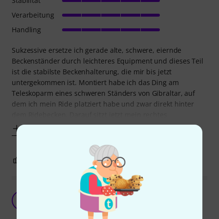
Stabilität
Verarbeitung
Handling
Sukzessive ersetze ich gerade alte, schwere, eiernde
Beckenständer durch leichteres Equipment und dieses Teil
ist die stabilste Beckenhalterung, die mir bis jetzt
untergekommen ist. Montiert habe ich das Ding am
Teleskoparm eines schweren Ständers von Gibraltar, auf
dem ich mein Ride platziert habe und zwar direkt hinter
dem Ridebecken. Darauf sitzt jetzt mein rechtes
Mehr anzeigen
1
0
BEWERTUNG MELDEN
Solide!
A
Anonym 19.01.2016