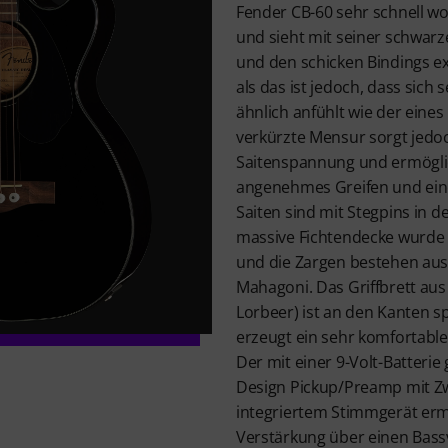
Fender CB-60 sehr schnell wohl
und sieht mit seiner schwar
und den schicken Bindings ex
als das ist jedoch, dass sich 
ähnlich anfühlt wie der eines 
verkürzte Mensur sorgt jedo
Saitenspannung und ermögli
angenehmes Greifen und ein
Saiten sind mit Stegpins in d
massive Fichtendecke wurde 
und die Zargen bestehen aus
Mahagoni. Das Griffbrett aus 
Lorbeer) ist an den Kanten s
erzeugt ein sehr komfortable
Der mit einer 9-Volt-Batterie
Design Pickup/Preamp mit 
integriertem Stimmgerät ermö
Verstärkung über einen Bass