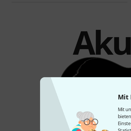
Akus
Mit 
Mit un
biete
Einste
Statis