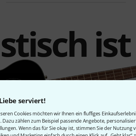
tisch ist
Liebe serviert!
seren Cookies möchten wir Ihnen ein fluffiges Einkaufserlebn
n. Dazu zählen zum Beispiel passende Angebote, personalisie
llungen. Wenn das für Sie okay ist, stimmen Sie der Nutzung 
tiken und Marketing einfach durch einen Klick auf „Geht klar“ z