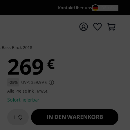
Kontakt
Über uns
DE / €
e mit Suchwort {searchTerm} starten
-Bass Black 2018
269
€
-25%
UVP: 359,99 €
Alle Preise inkl. MwSt.
Sofort lieferbar
IN DEN WARENKORB
1