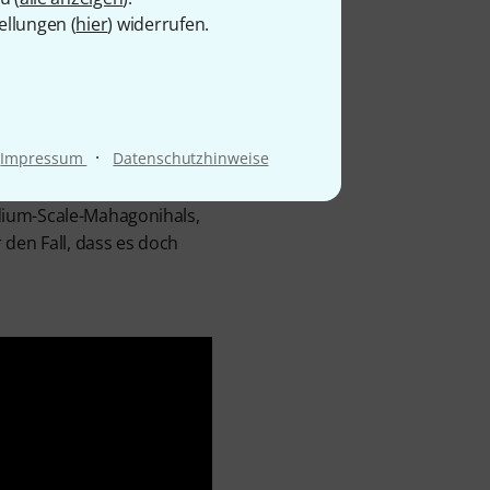
ellungen (
hier
) widerrufen.
us resultierende Album
haltenden Boom ausgelöst
·
Impressum
Datenschutzhinweise
uch ein akustischer Bass
 Indonesien gefertigten
dium-Scale-Mahagonihals,
en Fall, dass es doch