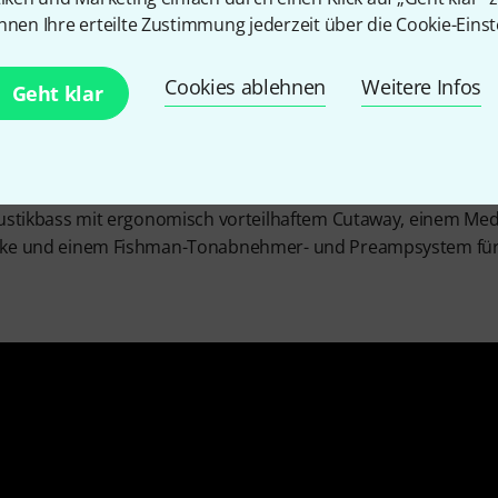
nnen Ihre erteilte Zustimmung jederzeit über die Cookie-Einst
Cookies ablehnen
Weitere Infos
Geht klar
mit einem unplugged Auftritt bei MTV für Furore und das dara
ds. Man kann sagen, dass dieser Auftritt einen bis heute an
t akustischen Instrumenten zelebriert. Natürlich darf dabei a
t im Rahmen seiner preisgünstigen Classic-Design-Serie den in
kustikbass mit ergonomisch vorteilhaftem Cutaway, einem Me
cke und einem Fishman-Tonabnehmer- und Preampsystem für d