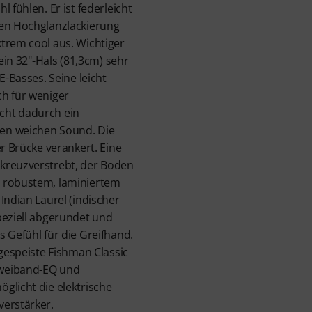
 fühlen. Er ist federleicht
zen Hochglanzlackierung
trem cool aus. Wichtiger
sein 32"-Hals (81,3cm) sehr
E-Basses. Seine leicht
ch für weniger
cht dadurch ein
en weichen Sound. Die
er Brücke verankert. Eine
kreuzverstrebt, der Boden
 robustem, laminiertem
Indian Laurel (indischer
peziell abgerundet und
s Gefühl für die Greifhand.
 gespeiste Fishman Classic
Zweiband-EQ und
glicht die elektrische
verstärker.