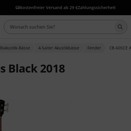
kostenfreier Versand ab 29 €
Zahlungssicherheit
Such
albakustik-Bässe
4-Saiter Akustikbässe
Fender
CB-60SCE A
s Black 2018
bewertungen