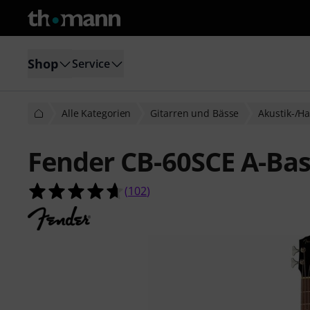
Shop
Service
Alle Kategorien
Gitarren und Bässe
Akustik-/H
Fender CB-60SCE A-Bas
4.6 von 5 Sternen aus 102 Kunden
(
102
)