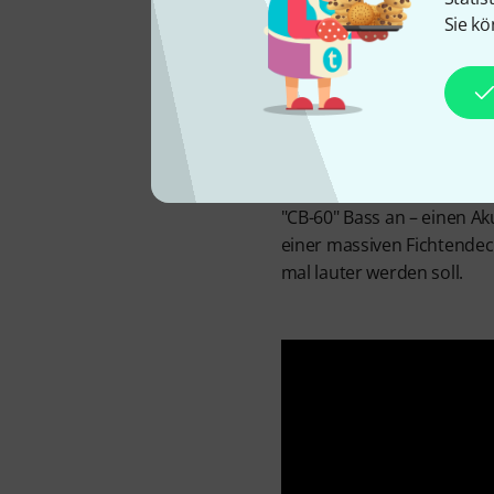
Sie kö
1991 sorgte Eric Clapton 
erhielt sechs Grammy Awar
hat, der das Musizieren mi
nicht fehlen. Fender biete
"CB-60" Bass an – einen A
einer massiven Fichtende
mal lauter werden soll.