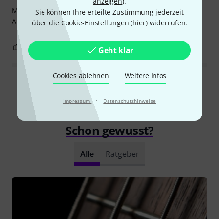
anzeigen
).
Mit dem 3er pack spart man noch mal 10 ct pro Packung.
Sie können Ihre erteilte Zustimmung jederzeit
Also super!
über die Cookie-Einstellungen (
hier
) widerrufen.
0
0
BEWERTUNG MELDEN
Geht klar
Cookies ablehnen
Weitere Infos
Alle Bewertungen lesen
·
Impressum
Datenschutzhinweise
Schon gewusst?
Alle
Ratgeber