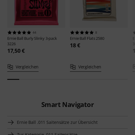
44
8
Ernie Ball
Burly Slinky 3-pack
Ernie Ball
Flats 2580
E
3226
3
18 €
17,50 €
Vergleichen
Vergleichen
Smart Navigator
Ernie Ball .011 Saitensätze zur Übersicht
Zur Kategorie .011 Saitensätze