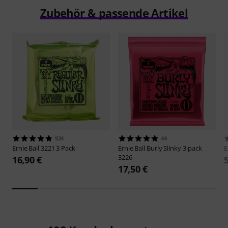
Zubehör & passende Artikel
924
44
Ernie Ball
3221 3 Pack
Ernie Ball
Burly Slinky 3-pack
E
3226
16,90 €
17,50 €