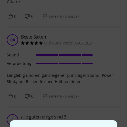
Gitarre
0
0
BEWERTUNG MELDEN
Beste Saiten
OR
Old Runz Peter 06.02.2024
Sound
Verarbeitung
Langlebig und ein ganz eigener punchiger Sound. Power
Slinky am Besten für nen Halbton tiefer
0
0
BEWERTUNG MELDEN
alle guten dinge sind 3
S
Sebastian651 20.02.2024