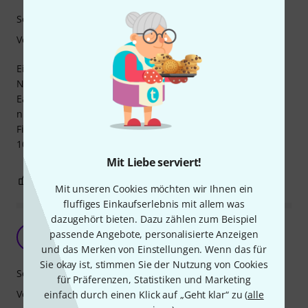
Sound
Verarbeitung
Eigentlich ein no brainer.
Nickel Wound Saiten quasi der Standart für E-Gitarren. Mit
Earnie Ball oder D´addario macht man da grundsätzlich
nichts falsch. Gute Verarbeitung ,guter Sound, fairer Preis.
Finde die Stärke 11-48 optimal für meine Telecaster da mir
10er Sätze im allgemeinen immer etwas zu loose sind.
Mit Liebe serviert!
0
0
BEWERTUNG MELDEN
Mit unseren Cookies möchten wir Ihnen ein
fluffiges Einkaufserlebnis mit allem was
dazugehört bieten. Dazu zählen zum Beispiel
Spart ein Paar Cent
passende Angebote, personalisierte Anzeigen
F
FlipmanJoe 21.11.2022
und das Merken von Einstellungen. Wenn das für
Sie okay ist, stimmen Sie der Nutzung von Cookies
Sound
für Präferenzen, Statistiken und Marketing
Verarbeitung
einfach durch einen Klick auf „Geht klar“ zu (
alle