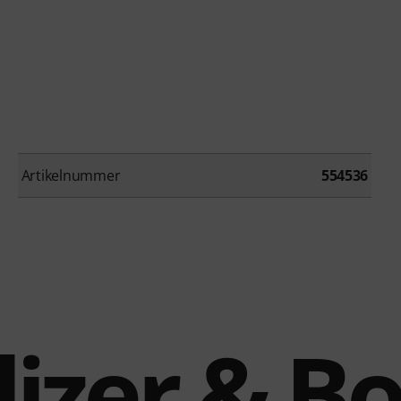
Artikelnummer
554536
izer & B