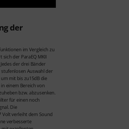
ng der
funktionen im Vergleich zu
t sich der ParaEQ MKII
. Jedes der drei Bänder
r stufenlosen Auswahl der
 um mit bis zu15dB die
in einem Bereich von
nzuheben bzw. abzusenken.
lter für einen noch
gnal. Die
 Volt verleiht dem Sound
ne verbesserte
mit exzellenten