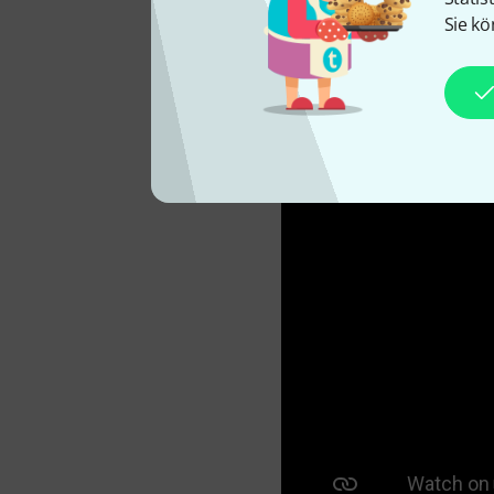
Sie kö