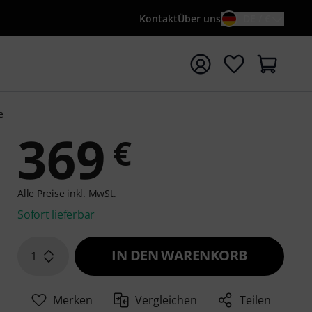
Kontakt
Über uns
DE / €
e mit Suchwort {searchTerm} starten
e
369
€
Alle Preise inkl. MwSt.
Sofort lieferbar
IN DEN WARENKORB
1
Merken
Vergleichen
Teilen