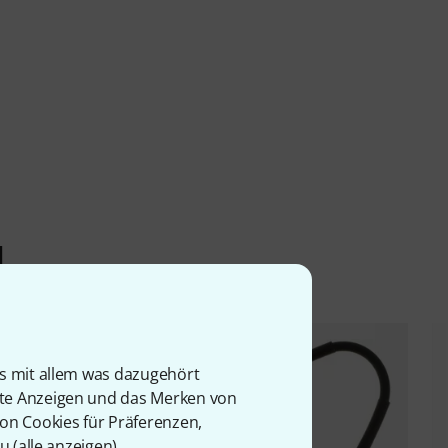
l
is mit allem was dazugehört
rte Anzeigen und das Merken von
von Cookies für Präferenzen,
u (
alle anzeigen
).