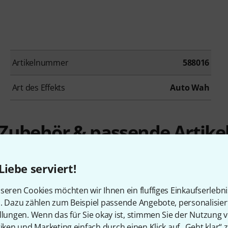
Artikelnummer
588016
Art des Effekts
Auto Wah
Zubehör & passende Artike
Liebe serviert!
seren Cookies möchten wir Ihnen ein fluffiges Einkaufserlebn
n. Dazu zählen zum Beispiel passende Angebote, personalisie
llungen. Wenn das für Sie okay ist, stimmen Sie der Nutzung 
tiken und Marketing einfach durch einen Klick auf „Geht klar“ z