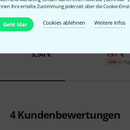
nnen Ihre erteilte Zustimmung jederzeit über die Cookie-Einst
Cookies ablehnen
Weitere Infos
Geht klar
18010
T
the sssnake
IPP1030
MXR
M80 Ba
3,50 €
197 €
-10%
30-Tag
4
Kundenbewertungen