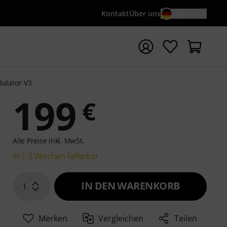
Kontakt
Über uns
DE / €
e mit Suchwort {searchTerm} starten
ulator V3
199
€
Alle Preise inkl. MwSt.
In 1-2 Wochen lieferbar
IN DEN WARENKORB
1
Merken
Vergleichen
Teilen