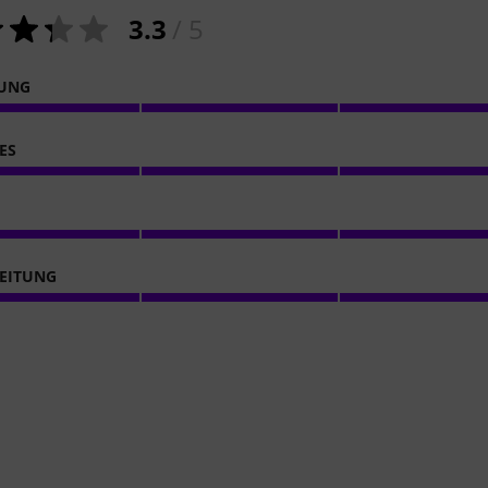
3.3
/ 5
NUNG
ES
EITUNG