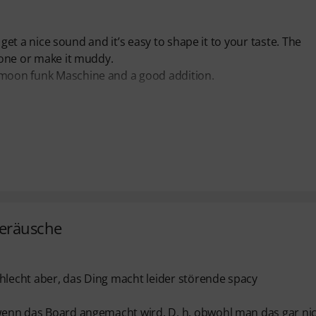
u get a nice sound and it’s easy to shape it to your taste. The
 tone or make it muddy.
eamoon funk Maschine and a good addition.
geräusche
chlecht aber, das Ding macht leider störende spacy
, wenn das Board angemacht wird. D. h. obwohl man das gar ni