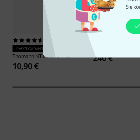
Sie kö
5293
566
Digitech
Whammy D
PASST GARANTIERT
240 €
Thomann
NT 0910 AC/PSA
10,90 €