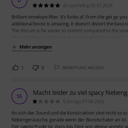
D
dr.vanHeling 05.07.2024
Brilliant envelope filter. It’s funks af. From the get go yo
additional boost is amazing. It doesn’t distort the bass
The discum is far easier to control compared to the s
The cool thing is it’s works very well outside funk like in
Mehr anzeigen
1
0
BEWERTUNG MELDEN
Macht leider zu viel spacy Neben
5S
5 Strings 07.04.2026
An sich der Sound und die Konstruktion sind nicht so s
Nebengeräusche, gerade wenn der Boostschater an ist.
Der zweite Punkt ist, dass das Ding von alleine angeht