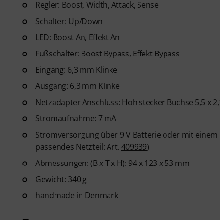
Regler: Boost, Width, Attack, Sense
Schalter: Up/Down
LED: Boost An, Effekt An
Fußschalter: Boost Bypass, Effekt Bypass
Eingang: 6,3 mm Klinke
Ausgang: 6,3 mm Klinke
Netzadapter Anschluss: Hohlstecker Buchse 5,5 x 2
Stromaufnahme: 7 mA
Stromversorgung über 9 V Batterie oder mit einem 
passendes Netzteil: Art.
409939
)
Abmessungen: (B x T x H): 94 x 123 x 53 mm
Gewicht: 340 g
handmade in Denmark