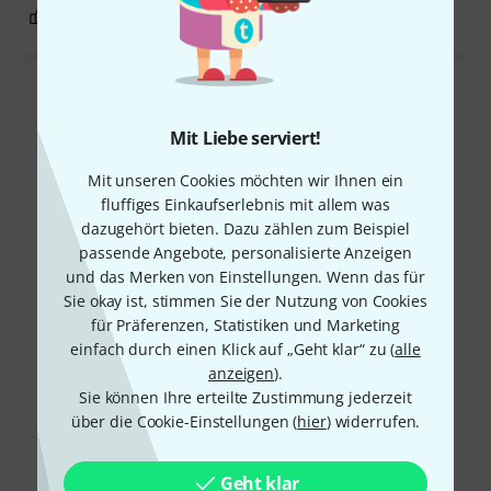
0
0
BEWERTUNG MELDEN
Alle Bewertungen lesen
Mit Liebe serviert!
Mit unseren Cookies möchten wir Ihnen ein
Schon gewusst?
fluffiges Einkaufserlebnis mit allem was
dazugehört bieten. Dazu zählen zum Beispiel
passende Angebote, personalisierte Anzeigen
Alle
Downloads
und das Merken von Einstellungen. Wenn das für
Sie okay ist, stimmen Sie der Nutzung von Cookies
für Präferenzen, Statistiken und Marketing
einfach durch einen Klick auf „Geht klar“ zu (
alle
anzeigen
).
Sie können Ihre erteilte Zustimmung jederzeit
über die Cookie-Einstellungen (
hier
) widerrufen.
Geht klar