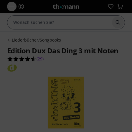
Suche 
Liederbücher/Songbooks
Edition Dux Das Ding 3 mit Noten
4.5 von 5 Sternen aus 29 Kundenbewertungen
(
29
)