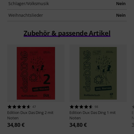
Schlager/Volksmusik
Nein
Weihnachtslieder
Nein
Zubehör & passende Artikel
47
98
Edition Dux
Das Ding 2 mit
Edition Dux
Das Ding 1 mit
E
Noten
Noten
N
34,80 €
34,80 €