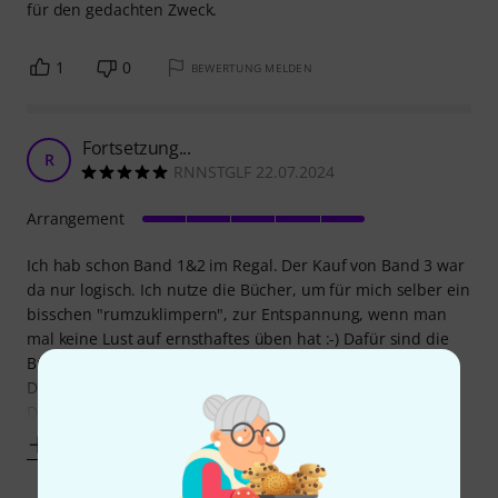
für den gedachten Zweck.
1
0
BEWERTUNG MELDEN
Fortsetzung...
R
RNNSTGLF 22.07.2024
Arrangement
Ich hab schon Band 1&2 im Regal. Der Kauf von Band 3 war
da nur logisch. Ich nutze die Bücher, um für mich selber ein
bisschen "rumzuklimpern", zur Entspannung, wenn man
mal keine Lust auf ernsthaftes üben hat :-) Dafür sind die
Bücher optimal - für jeden Geschmack ist etwas dabei!
Die Bücher sind tatsächlich etwas unhandlich und der
Druck ist nix für Leute,
Mehr anzeigen