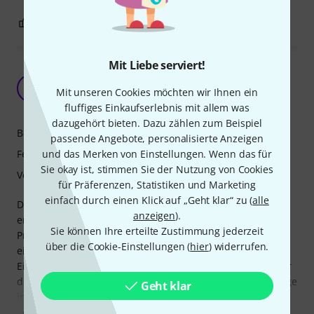
1
0
BEWERTUNG MELDEN
Mit Liebe serviert!
Flexibles Modul zur Erzeugung von Gate- und
Trigger-Signalen
T
Mit unseren Cookies möchten wir Ihnen ein
thoherr 24.12.2022
fluffiges Einkaufserlebnis mit allem was
dazugehört bieten. Dazu zählen zum Beispiel
Bedienung
passende Angebote, personalisierte Anzeigen
und das Merken von Einstellungen. Wenn das für
Features
Sie okay ist, stimmen Sie der Nutzung von Cookies
Verarbeitung
für Präferenzen, Statistiken und Marketing
einfach durch einen Klick auf „Geht klar“ zu (
alle
Die Möglichkeit sowohl Gate- als auch Trigger-Signale zu
anzeigen
).
erzeugen sowie die Teilung durch natürliche Zahlen,
Sie können Ihre erteilte Zustimmung jederzeit
Primzahlen und Zweierpotenzen machen das Modul zu
über die Cookie-Einstellungen (
hier
) widerrufen.
einem unverzichtbaren Helfer für alle Rhythmus-Patches.
Einziger Wermutstropfen ist, dass bei meinem Modul einer
der Ausgänge ein wenig hakelig ist. Vermutlich ist die Zunge
Geht klar
in der Buchse nicht ganz sauber