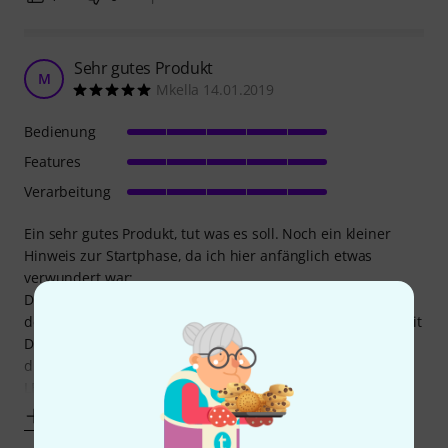
Sehr gutes Produkt
M
Mkella 14.01.2019
Bedienung
Features
Verarbeitung
Ein sehr gutes Produkt, tut was es soll. Noch ein kleiner
Hinweis zur Startphase, da ich hier anfänglich etwas
verwundert war:
Direkt nach dem Einschalten leuchten potentiell nicht alle
der LEDs auf (hier: nur die oberen 6). Nach Rücksprache mit
Doepfer ist dies aber korrekt, da während der Startphase
die Konfiguration der Jumper auf der Rückseite über die
LEDs
Mehr anzeigen