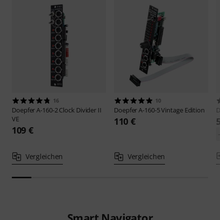
16
10
Doepfer
A-160-2 Clock Divider II
Doepfer
A-160-5 Vintage Edition
D
VE
110 €
109 €
Vergleichen
Vergleichen
Smart Navigator