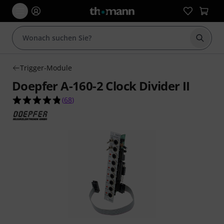
Suche 
Trigger-Module
Doepfer A-160-2 Clock Divider II
4.8 von 5 Sternen aus 68 Kundenbewertungen
(
68
)