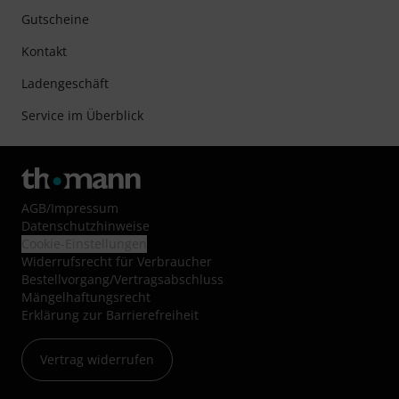
Gutscheine
Kontakt
Ladengeschäft
Service im Überblick
AGB
/
Impressum
Datenschutzhinweise
Cookie-Einstellungen
Widerrufsrecht für Verbraucher
Bestellvorgang/Vertragsabschluss
Mängelhaftungsrecht
Erklärung zur Barrierefreiheit
Vertrag widerrufen