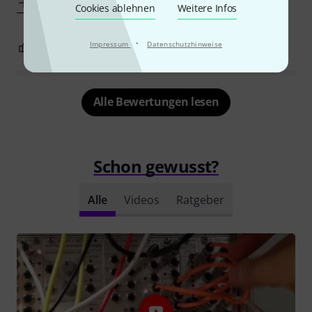
Mehr anzeigen
Cookies ablehnen
Weitere Infos
·
Impressum
Datenschutzhinweise
0
0
BEWERTUNG MELDEN
Alle Bewertungen lesen
Schon gewusst?
Alle
Videos
Ratgeber