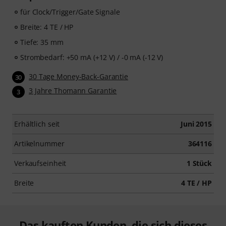
für Clock/Trigger/Gate Signale
Breite: 4 TE / HP
Tiefe: 35 mm
Strombedarf: +50 mA (+12 V) / -0 mA (-12 V)
30 Tage Money-Back-Garantie
30
3 Jahre Thomann Garantie
3
Erhältlich seit
Juni 2015
Artikelnummer
364116
Verkaufseinheit
1 Stück
Breite
4 TE / HP
Das kauften Kunden, die sich dieses