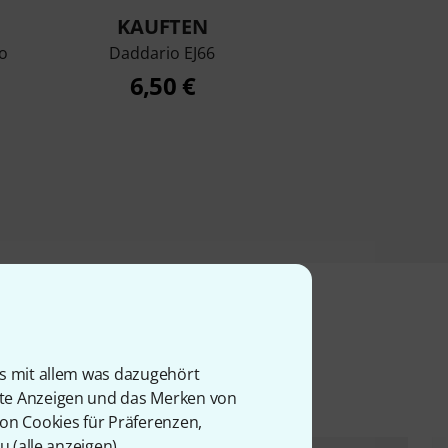
KAUFTEN
o
Daddario EJ66
6,50 €
l
is mit allem was dazugehört
rte Anzeigen und das Merken von
von Cookies für Präferenzen,
u (
alle anzeigen
).