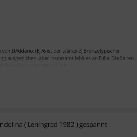
von DAddario. (EJ76 ist der stärkere) Bronzetypischer
ng ausgeglichen ,aber Insgesamt fehlt es an Fülle. Die Saiten
, bleiben dann aber längere Zeit
andolina ( Leningrad 1982 ) gespannt