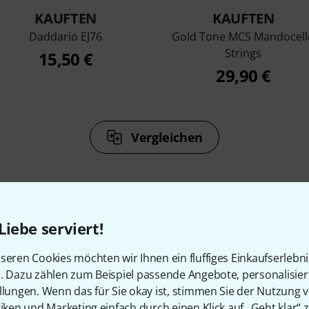
KAUFTEN
KAUFTEN
Daddario EJ76
Gold Tone MCS Mandocell
Strings
15,50 €
29,90 €
Vergleichen
Liebe serviert!
Zubehör & passende Artike
seren Cookies möchten wir Ihnen ein fluffiges Einkaufserlebn
n. Dazu zählen zum Beispiel passende Angebote, personalisie
llungen. Wenn das für Sie okay ist, stimmen Sie der Nutzung 
tiken und Marketing einfach durch einen Klick auf „Geht klar“ z