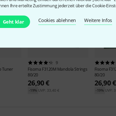
nnen Ihre erteilte Zustimmung jederzeit über die Cookie-Einst
Cookies ablehnen
Weitere Infos
Geht klar
2
9
p Tuner
Fisoma
F3120M Mandola Strings
Fisoma
F31
80/20
80/20
26,90 €
26,90 
-19%
UVP: 33,40 €
-19%
UVP: 3