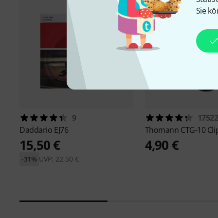
Sie kö
9
1752
Daddario
EJ76
Thomann
CTG-10 Cli
15,50 €
4,90 €
-31%
UVP: 22,50 €