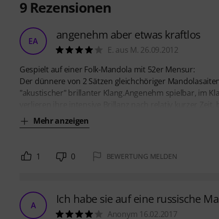
9
Rezensionen
angenehm aber etwas kraftlos
EA
E. aus M. 26.09.2012
Gespielt auf einer Folk-Mandola mit 52er Mensur:
Der dünnere von 2 Sätzen gleichchöriger Mandolasaiten 
"akustischer" brillanter Klang.Angenehm spielbar, im Kla
verlieren ihre intensive Brillanz nach relativ kurzer Zeit
Mehr anzeigen
1
0
BEWERTUNG MELDEN
Ich habe sie auf eine russische M
A
Anonym 16.02.2017