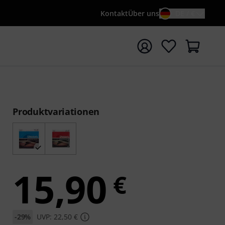
Kontakt
Über uns
DE / €
e mit Suchwort {searchTerm} starten
Produktvariationen
15,90
€
-29%
UVP: 22,50 €