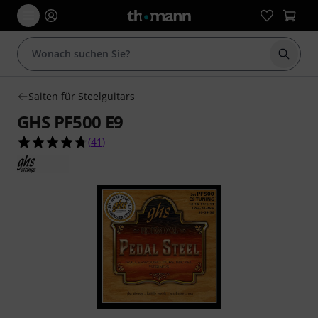
Suche 
Saiten für Steelguitars
GHS PF500 E9
4.7 von 5 Sternen aus 41 Kundenbewertungen
(
41
)