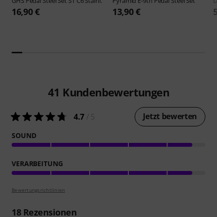
GHS
Pedal Steel Set ST C6 Stainl.
Pyramid
E-9th Pedal Steel Set
D
16,90 €
13,90 €
41
Kundenbewertungen
Jetzt bewerten
4.7
/ 5
SOUND
VERARBEITUNG
Bewertungsrichtlinien
18
Rezensionen