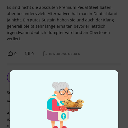
Es sind nicht die absoluten Premium Pedal Steel-Saiten,
aber besonders viele Alternativen hat man in Deutschland
ja nicht. Ein gutes Sustain haben sie und auch der Klang
generell bleibt sehr lange erhalten bevor er letztlich
irgendwann deutlich dumpfer wird und an Obertönen
verliert.
0
0
BEWERTUNG MELDEN
Geht auch für 8-String Lap Steel in C6
AV
Andy von Rockenhausen 24.08.2025
Sound
Verarbeitung
Auf meiner 8-saitigen Lap Steel Guitar, die in C6 gestimmt
ist (A-C-E-G-A-C-E-G, low to high), habe ich schon alle
möglichen Saiten probiert, die Auswahl ist allerdings nicht