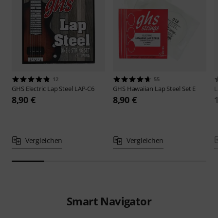
12
55
GHS
Electric Lap Steel LAP-C6
GHS
Hawaiian Lap Steel Set E
L
8,90 €
8,90 €
Vergleichen
Vergleichen
Smart Navigator