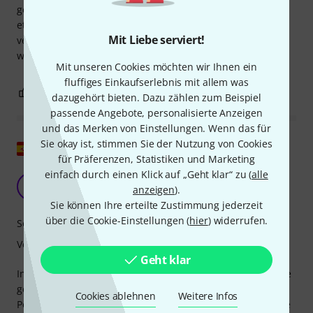
gerade riesig. Bei diesem Satz ist lediglich die tiefe A-Saite
etwas zu dünn, da ich auf ihr einen Pitch Key Drop Tuner
Mit Liebe serviert!
verwende, um sie höher zu stimmen, relativiert sich das
wieder.
Mit unseren Cookies möchten wir Ihnen ein
fluffiges Einkaufserlebnis mit allem was
0
0
BEWERTUNG MELDEN
dazugehört bieten. Dazu zählen zum Beispiel
passende Angebote, personalisierte Anzeigen
und das Merken von Einstellungen. Wenn das für
Sie okay ist, stimmen Sie der Nutzung von Cookies
Original zeigen
für Präferenzen, Statistiken und Marketing
einfach durch einen Klick auf „Geht klar“ zu (
alle
GHS PF500 E9
D
anzeigen
).
Daniel5882 08.12.2013
Sie können Ihre erteilte Zustimmung jederzeit
über die Cookie-Einstellungen (
hier
) widerrufen.
Sound
Verarbeitung
Geht klar
Innerhalb der Sets für die Pedal Steel Guitar E9 gibt es eine
gewisse Vielfalt an Stärken, und für die Anpassung der
Cookies ablehnen
Weitere Infos
Pedal Steel müssen dieselben Stärken und besser noch die