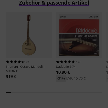
Zubehör & passende Artikel
72
199
Thomann
Octave Mandolin
Daddario
EJ74
D
M1087-P
10,90 €
319 €
-31%
UVP: 15,70 €