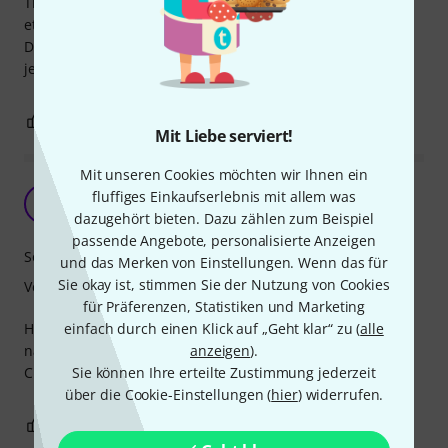
Thomann, Made in Rumänien. Sie spielen sich gut, klingen
etwas blechig, aber das kann auch am Instrument liegen.
Die Oktav ist für mich ein Spielzeug, ich spiele ansonsten
jede Menge anderer Instrumente.
1
0
BEWERTUNG MELDEN
Mit Liebe serviert!
Mit unseren Cookies möchten wir Ihnen ein
Perfekter Sound
fluffiges Einkaufserlebnis mit allem was
FG
Fiddler goes Dobro 09.02.2022
dazugehört bieten. Dazu zählen zum Beispiel
passende Angebote, personalisierte Anzeigen
Sound
und das Merken von Einstellungen. Wenn das für
Sie okay ist, stimmen Sie der Nutzung von Cookies
Verarbeitung
für Präferenzen, Statistiken und Marketing
einfach durch einen Klick auf „Geht klar“ zu (
alle
Habe schon einig Saiten ausprobiert, kann nichts
anzeigen
).
nachteiliges finden. Ausgewogener Klang für Solo und
Sie können Ihre erteilte Zustimmung jederzeit
Chops.
über die Cookie-Einstellungen (
hier
) widerrufen.
0
0
BEWERTUNG MELDEN