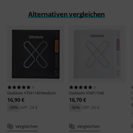
Alternativen vergleichen
3
2
Daddario
XTM1140 Medium
Daddario
XSM11540
D
S
16,90 €
16,70 €
-30%
UVP: 24 €
-36%
UVP: 26 €
Vergleichen
Vergleichen