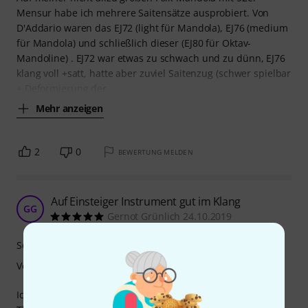
Mensur habe ich mehrere Saitensätze ausprobiert. Von
D'Addario waren das EJ72 (light für Mandola), EJ76 (medium
für Mandola) und schließlich dieser (EJ80 für Oktav-
Mandoline) . EJ72 war etwas zu schwach und zu dünn, EJ76
klang voll +satt, hatte aber zuviel Saitenzug (schwer spielbar
+ Deformierung der
Mehr anzeigen
2
0
BEWERTUNG MELDEN
Auf Einsteiger Instrument gut im Klang
GG
Gernot Grünlich 24.10.2019
Sound
Verarbeitung
Ich spiele die Saiten auf einer Oktav Mandoline von