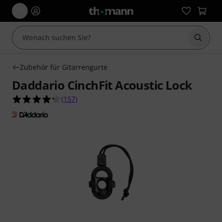
Suche 
Zubehör für Gitarrengurte
Daddario CinchFit Acoustic Lock
4.3 von 5 Sternen aus 157 Kundenbewertungen
(
157
)