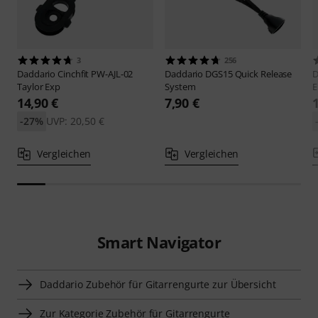
3
256
Daddario
Cinchfit PW-AJL-02
Daddario
DGS15 Quick Release
D
Taylor Exp
System
E
14,90 €
7,90 €
-27%
UVP: 20,50 €
Vergleichen
Vergleichen
Smart Navigator
Daddario Zubehör für Gitarrengurte zur Übersicht
Zur Kategorie Zubehör für Gitarrengurte