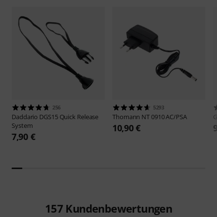
256
5293
Daddario
DGS15 Quick Release
Thomann
NT 0910 AC/PSA
System
10,90 €
7,90 €
157
Kundenbewertungen