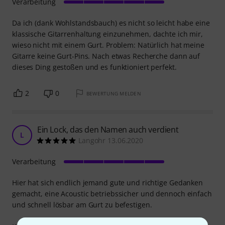
Verarbeitung
Da ich (dank Wohlstandsbauch) es nicht so leicht habe eine
klassische Gitarrenhaltung einzunehmen, dachte ich mir,
wieso nicht mit einem Gurt. Problem: Natürlich hat meine
Gitarre keine Gurt-Pins. Nach etwas Recherche dann auf
dieses Ding gestoßen und es funktioniert perfekt.
2
0
BEWERTUNG MELDEN
Ein Lock, das den Namen auch verdient
L
Langohr 13.06.2020
Verarbeitung
Hier hat sich endlich jemand gute und richtige Gedanken
gemacht, eine Acoustic betriebssicher und dennoch einfach
und schnell lösbar am Gurt zu befestigen.