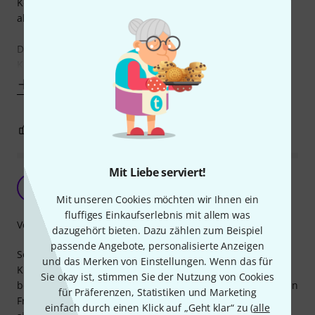
Konstruktionsbedingt kann da auch im langen Gebrauch
absolut nichts ausleiern oder aufweiten.
Das ist eine Gurtbefestigung an der Acoustic
Klinkenbuchse, die den Namen "Befestigung" wahrlich
Mehr anzeigen
4
0
BEWERTUNG MELDEN
Mit Liebe serviert!
Super Idee!
C
Caster1952 11.02.2021
Mit unseren Cookies möchten wir Ihnen ein
fluffiges Einkaufserlebnis mit allem was
Verarbeitung
dazugehört bieten. Dazu zählen zum Beispiel
passende Angebote, personalisierte Anzeigen
Seit 24 Jahren frage ich mich wie dämlich eine
und das Merken von Einstellungen. Wenn das für
Klinkenbuchse im Endpin ist. Deswegen zusätzlich Löcher
Sie okay ist, stimmen Sie der Nutzung von Cookies
bohren in eine Lakewood/Martin/Gibson kam für mich nie in
für Präferenzen, Statistiken und Marketing
Frage. Also muss man damit Leben das der Gurt nicht
einfach durch einen Klick auf „Geht klar“ zu (
alle