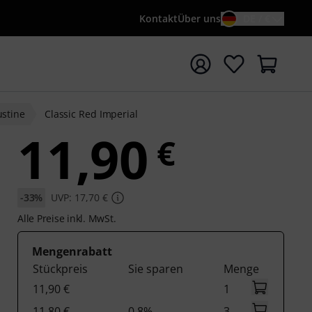
Kontakt
Über uns
DE / €
e mit Suchwort {searchTerm} starten
stine
Classic Red Imperial
11,90
€
-33%
UVP: 17,70 €
Alle Preise inkl. MwSt.
Mengenrabatt
Stückpreis
Sie sparen
Menge
11,90 €
1
11,80 €
0,8%
3