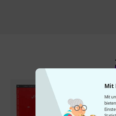
Mit 
Mit un
biete
Einste
Statis