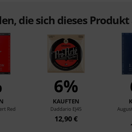
en, die sich dieses Produk
%
6%
N
KAUFTEN
ert Red
Daddario EJ45
August
12,90 €