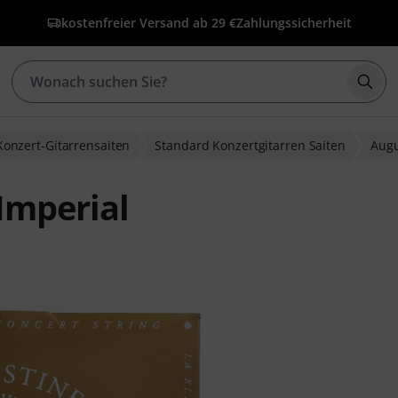
kostenfreier Versand ab 29 €
Zahlungssicherheit
Such
Konzert-Gitarrensaiten
Standard Konzertgitarren Saiten
Augu
Imperial
ewertungen