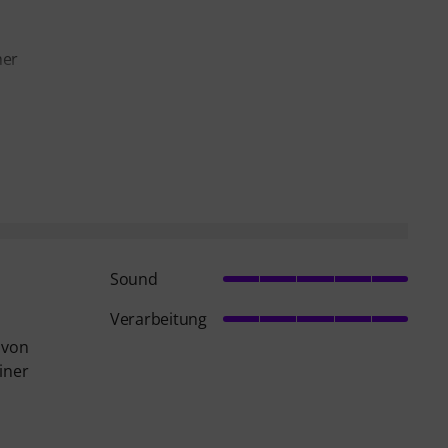
her
Sound
Verarbeitung
e von
iner