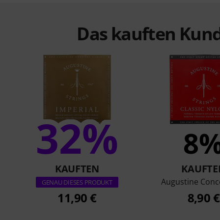
Das kauften Kund
32%
8
KAUFTEN
KAUFTE
Augustine Conc
GENAU DIESES PRODUKT
11,90 €
8,90 €