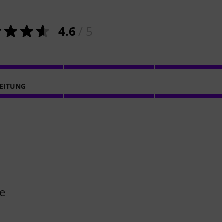
4.6
/ 5
EITUNG
re