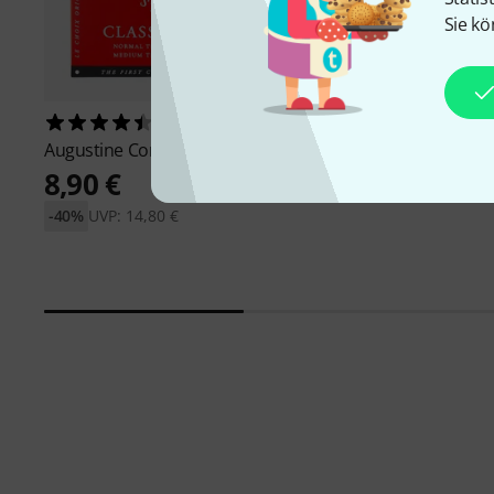
Sie kö
533
105
Augustine
Concert Red
Augustine
Classic Bl
8,90 €
11,90 €
-40%
UVP: 14,80 €