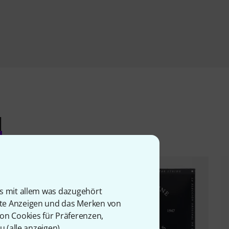
l
is mit allem was dazugehört
rte Anzeigen und das Merken von
von Cookies für Präferenzen,
u (
alle anzeigen
).