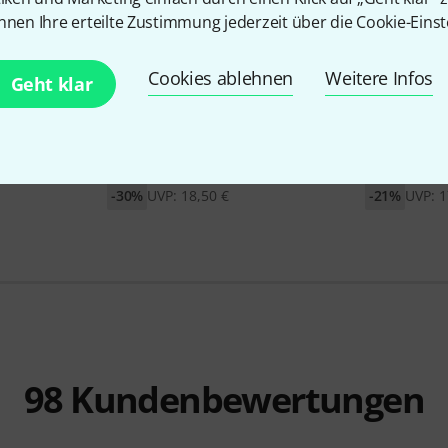
nnen Ihre erteilte Zustimmung jederzeit über die Cookie-Einst
Cookies ablehnen
Weitere Infos
Geht klar
1770
ue Imperial
Daddario
EJ45
Augustine
C
12,90 €
13,90 
-30%
UVP: 18,50 €
-21%
UVP: 1
98
Kundenbewertungen