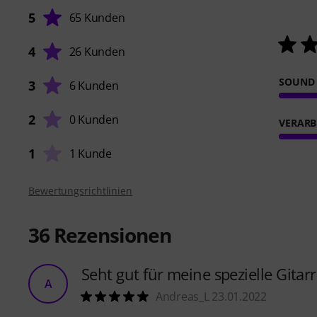
5
65 Kunden
4
26 Kunden
SOUND
3
6 Kunden
2
0 Kunden
VERARB
1
1 Kunde
Bewertungsrichtlinien
36
Rezensionen
Seht gut für meine spezielle Gitar
A
Andreas_L 23.01.2022