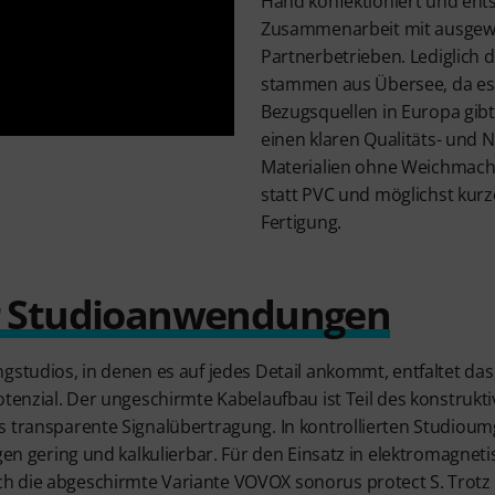
Hand konfektioniert und ent
Zusammenarbeit mit ausgewä
Partnerbetrieben. Lediglich d
stammen aus Übersee, da es 
Bezugsquellen in Europa gibt
einen klaren Qualitäts- und N
Materialien ohne Weichmacher
statt PVC und möglichst kurz
Fertigung.
r Studioanwendungen
ngstudios, in denen es auf jedes Detail ankommt, entfaltet d
otenzial. Der ungeschirmte Kabelaufbau ist Teil des konstruk
s transparente Signalübertragung. In kontrollierten Studioum
ngen gering und kalkulierbar. Für den Einsatz in elektromagne
h die abgeschirmte Variante VOVOX sonorus protect S. Trot