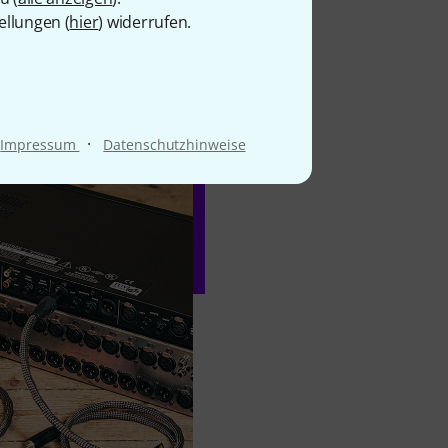
nger Übergangswiderstände
ellungen (
hier
) widerrufen.
d gelötet und tragen so
 Rechnung.
·
Impressum
Datenschutzhinweise