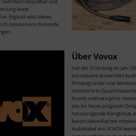
t mehrfach recycelbar und
wertung keine
rei. Ergänzt wird dieses
urch ressourcenschonende
ngen.
Über Vovox
Seit der Gründung im Jahr 2
konsequent entwickelte Audi
Firmengründer und Werkstoff
investierte in Zusammenarbe
Kramis mehrere Jahre intens
das bis heute prägende Desi
herausragende Klangtreue, 
konstruktive Klarheit miteina
Audiokabel von VOVOX werde