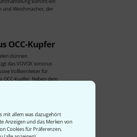
die Ummantelung kommt ein
en und Weichmacher, der
aus OCC-Kupfer
vielen dünnen
fügt das VOVOX sonorus
ive Vollkernleiter für
us OCC-Kupfer. Neben dem
us Polypropylen-Fasern
 Naturfasergeflechte für
 der Leiter. Dies führt zu
en Produktionsprozess im
is mit allem was dazugehört
Ummantelung mit
rte Anzeigen und das Merken von
 XLR-Stecker von Neutrik
von Cookies für Präferenzen,
um Schutz vor Korrosion
u (
alle anzeigen
).