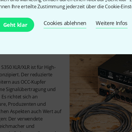
und zur Sicherstellung geri
nnen Ihre erteilte Zustimmung jederzeit über die Cookie-Einst
werden von Hand montiert un
dem speziellen Kabelaufbau
Cookies ablehnen
Weitere Infos
Geht klar
igh-End-
S350 XLR/XLR ist für High-
zipiert. Der reduzierte
eitern aus OCC-Kupfer
rme Signalübertragung und
Es richtet sich an
eure, Produzenten und
ichen Aspekten auch Wert auf
egen: Der verwendete
eichmacher und