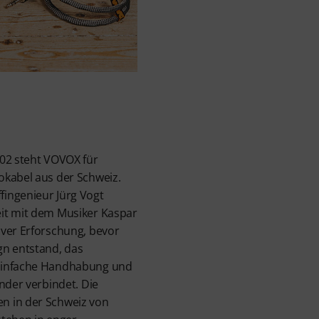
002 steht VOVOX für
okabel aus der Schweiz.
ingenieur Jürg Vogt
it mit dem Musiker Kaspar
iver Erforschung, bevor
gn entstand, das
einfache Handhabung und
nder verbindet. Die
n in der Schweiz von