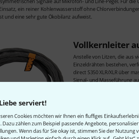
lle symmetrischen Signale auf Mikrofon- und Line-Pegel. Für 
Einsatz, ein reiner Kohlenwasserstoff ohne Chlorverbindung
st und eine sehr gute Ökobilanz aufweist.
Vollkernleiter 
Anstelle von Litzen, die aus 
Einzeldrähten bestehen, ver
direct S350 XLR/XLR über mass
Signal- und Masseführung a
geflochtenen Außenmantel a
sorgen im Inneren des Kabels
Liebe serviert!
eine isolierende Ummantelung
einem deutlich aufwendiger
seren Cookies möchten wir Ihnen ein fluffiges Einkaufserlebn
Vergleich zur extrudierten 
n. Dazu zählen zum Beispiel passende Angebote, personalisie
Kunststoff. Die hochwertigen
llungen. Wenn das für Sie okay ist, stimmen Sie der Nutzung 
mit vergoldeten Kontakten z
tiken und Marketing einfach durch einen Klick auf „Geht klar“ z