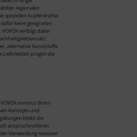
stehen in enger
hlten regionalen
ie speziellen Kupferdrähte
dafür keine geeigneten
. VOVOX verfolgt dabei
achhaltigkeitsansatz:
, alternative Kunststoffe
e Lieferketten prägen die
as VOVOX sonorus direct
tiven Konzepts und
gebungen bleibt die
tisch anspruchsvolleren
z der Verwendung massiver