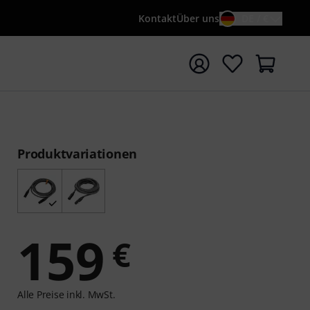
Kontakt
Über uns
DE / €
e mit Suchwort {searchTerm} starten
Produktvariationen
159
€
Alle Preise inkl. MwSt.