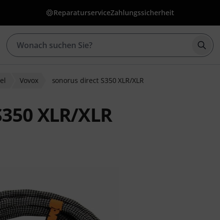
Reparaturservice
Zahlungssicherheit
Such
el
Vovox
sonorus direct S350 XLR/XLR
S350 XLR/XLR
ewertungen