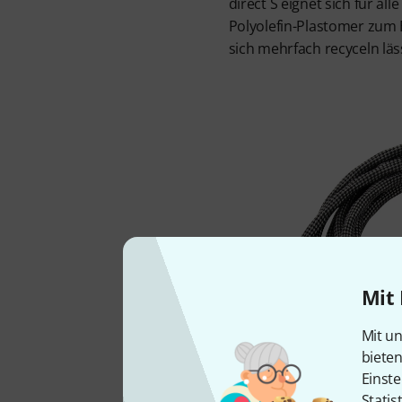
direct S eignet sich für a
Polyolefin-Plastomer zum 
sich mehrfach recyceln läs
Mit 
Mit un
biete
Einste
Statis