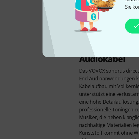
Sie kö
Nachhaltiges H
Audiokabel
Das VOVOX sonorus direct 
End-Audioanwendungen kon
Kabelaufbau mit Vollkernl
unterstützt eine verlusta
eine hohe Detailauflösung. 
professionelle Toningeni
Musiker, die neben klangl
nachhaltige Materialien l
Kunststoff kommt ohne W