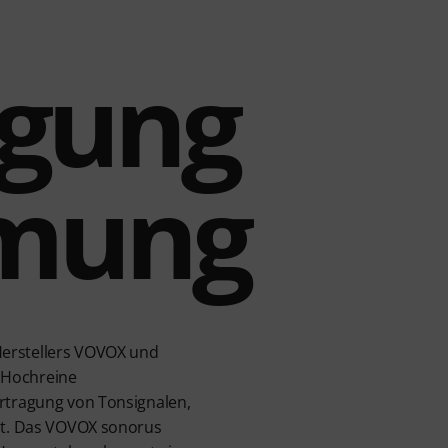
agung
rmung
Herstellers VOVOX und
 Hochreine
ertragung von Tonsignalen,
tzt. Das VOVOX sonorus