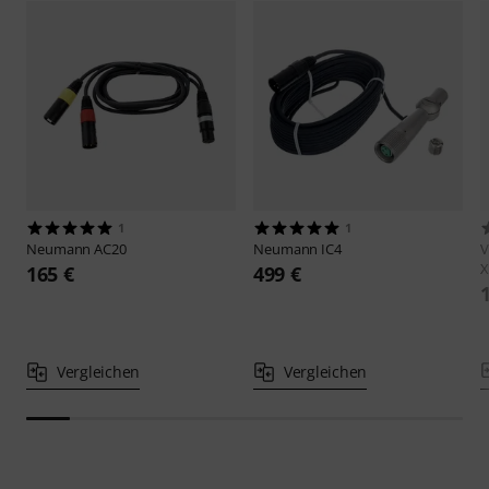
1
1
Neumann
AC20
Neumann
IC4
X
165 €
499 €
Vergleichen
Vergleichen