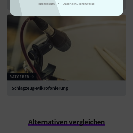
Mikrofonzubehör
·
Impressum
Datenschutzhinweise
RATGEBER
Schlagzeug-Mikrofonierung
Alternativen vergleichen