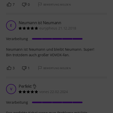
7
0
BEWERTUNG MELDEN
Neumann ist Neumann
E
eurypheus 21.12.2018
Verarbeitung
Neumann ist Neumann und bleibt Neumann. Super!
Bin trotzdem auch großer VOVOX-Fan.
3
1
BEWERTUNG MELDEN
Perfekt 👌
V
vones 22.02.2024
Verarbeitung
Das perfekte Kabel wenn man Probleme mit Stör-