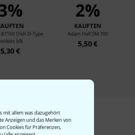
3%
2%
KAUFTEN
KAUFTEN
 87160 Dish D-Type
Adam Hall SM 700
ockets blk
5,50 €
5,30 €
is mit allem was dazugehört
rte Anzeigen und das Merken von
l
von Cookies für Präferenzen,
u (
alle anzeigen
).