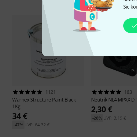
Sie kö
1121
163
Warnex
Structure Paint Black
Neutrik
NL4 MPXX D-
1Kg
2,30 €
34 €
-28%
UVP: 3,19 €
-47%
UVP: 64,32 €