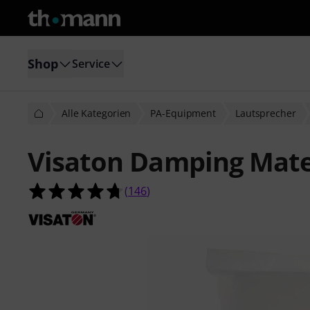
Shop
Service
Alle Kategorien
PA-Equipment
Lautsprecher
Visaton Damping Mate
4.7 von 5 Sternen aus 146 Kunden
(
146
)