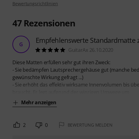
Bewertungsrichtlinien
47
Rezensionen
Empfehlenswerte Standardmatte
G
GuitarAx 26.10.2020
Diese Matten erfüllen sehr gut ihren Zweck:
- Sie bedämpfen Lautsprechergehäuse gut (manche bedäm
gewünschte Wirkung gefragt ...)
- Sie erhöht das effektiv wirksame Innenvolumen bis üb
braucht. Er legt aufgrund der winzigen Umwege um
Mehr anzeigen
2
0
BEWERTUNG MELDEN