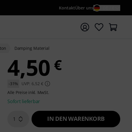
Kontakt
Über uns
DE / €
e mit Suchwort {searchTerm} starten
aton
Damping Material
4,50
€
-31%
UVP: 6,52 €
Alle Preise inkl. MwSt.
Sofort lieferbar
IN DEN WARENKORB
1