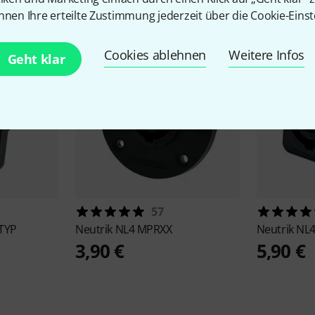
nnen Ihre erteilte Zustimmung jederzeit über die Cookie-Einst
Cookies ablehnen
Weitere Infos
Geht klar
57
TYP
Neutrik
NL4 MPRXX
Neutrik
NL4
3,90 €
5,90 €