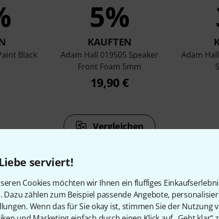
%
5%
N
KAUFTEN
aint Black
Adam Hall 019505 Speaker
Adam Hall
Front Foam 5mm
S
19,90 €
Vergleichen
Liebe serviert!
seren Cookies möchten wir Ihnen ein fluffiges Einkaufserlebn
n. Dazu zählen zum Beispiel passende Angebote, personalisie
Zubehör & passende Artike
llungen. Wenn das für Sie okay ist, stimmen Sie der Nutzung 
tiken und Marketing einfach durch einen Klick auf „Geht klar“ z